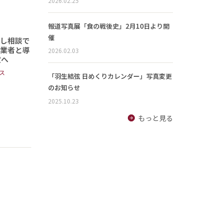
2026.02.25
報道写真展「食の戦後史」2月10日より開
催
頼し相談で
事業者と導
2026.02.03
定へ
ス
「羽生結弦 日めくりカレンダー」写真変更
のお知らせ
2025.10.23
もっと見る