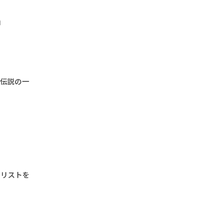
」
“伝説の一
クリストを