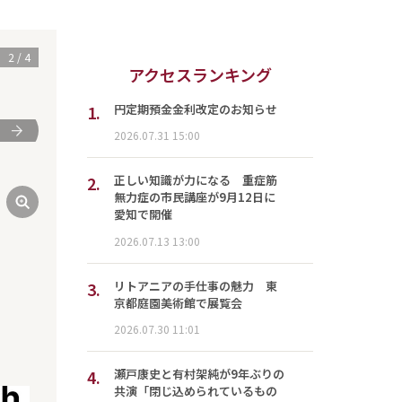
3
/
4
アクセスランキング
1.
円定期預金金利改定のお知らせ
次
2026.07.31 15:00
2.
正しい知識が力になる 重症筋
無力症の市民講座が9月12日に
愛知で開催
2026.07.13 13:00
3.
リトアニアの手仕事の魅力 東
京都庭園美術館で展覧会
2026.07.30 11:01
4.
瀬戸康史と有村架純が9年ぶりの
共演「閉じ込められているもの