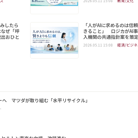
ス
2026.05.11 15:08
教育/文化
読みしたら
「人がAIに求めるのは信
はなぜ「呼
きること」 ロジカがAI
脱出おひと
入機関の共通指針案を策
2026.05.11 15:08
経済/ビジネ
ーへ マツダが取り組む「水平リサイクル」
ー