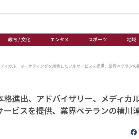
教育 / 文化
エンタメ
スポーツ
地域
経済 / ビジネス
誰もが輝いて働く社会へ
メディカル、マーケティングを統合したフルサービスを提供、業界ベテランの
くらし
天皇杯サッカー
教育 / 文化
オートレース
エンタメ
競輪
本格進出、アドバイザリー、メディカ
スポーツ
ボートレース
サービスを提供、業界ベテランの横川
地域
棋王戦
キーパーソン
女流本因坊戦