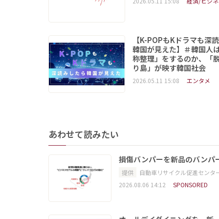
2026.05.11 15:08
経済/ビジネ
【K-POPもKドラマも深
韓国が見えた】＃韓国人
称整理」をするのか、「
り島」が映す韓国社会
2026.05.11 15:08
エンタメ
あわせて読みたい
損傷バンパーを新品のバンパ
提供
自動車リサイクル促進センタ
2026.08.06 14:12
SPONSORED