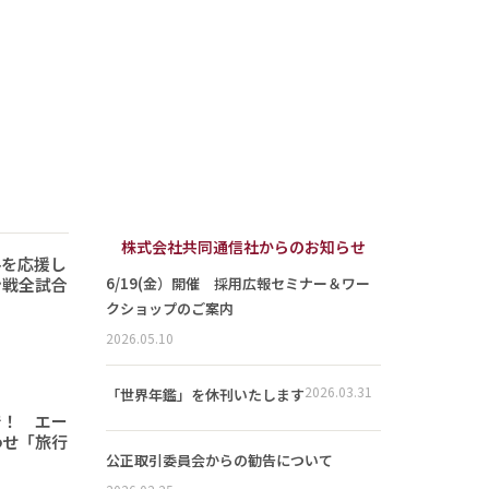
株式会社共同通信社からのお知らせ
手を応援し
ン戦全試合
6/19(金）開催 採用広報セミナー＆ワー
クショップのご案内
2026.05.10
2026.03.31
「世界年鑑」を休刊いたします
で！ エー
わせ「旅行
公正取引委員会からの勧告について