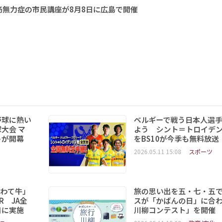
無力症の市民講座が8月8日に広島で開催
野球に熱い
ベルギーで戦う日本人選
大会 マ
よう シント＝トロイデ
トが開幕
をBS10が今季も無料放送
2026.05.11 15:08
スポーツ
いわて牛」
旅の思い出を五・七・五
R JA全
スが「かばんの日」に合
日に実施
川柳コンテスト」を開催