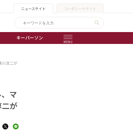
ニュースサイト
コーポレートサイト
キーパーソン
MENU
出版物
横川淳二が
会社概要
ル、マ
淳二が