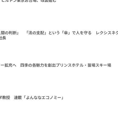
 ヒルトン東京お台場、改装進む
人間の判断」 「法の支配」という「傘」で人を守る レクシスネ
社長
ィー拡充へ 四季の各魅力を創出プリンスホテル・苗場スキー場
大学教授 連載「よんななエコノミー」