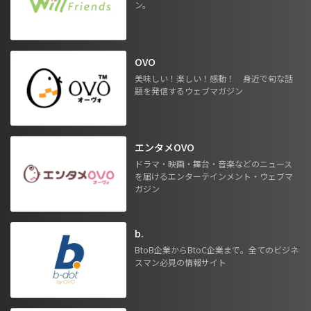
ン。
OVO
美味しい！楽しい！感動！ 身近で旬な話
題を発信するウェブマガジン
エンタメOVO
ドラマ・映画・舞台・音楽などのニュース
を届けるエンターテインメント・ウェブマ
ガジン
b.
BtoB企業からBtoC企業まで。全てのビジネ
スマン必見の情報サイト