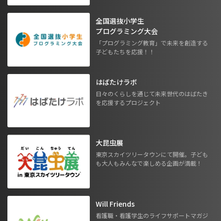
全国選抜小学生
プログラミング大会
「プログラミング教育」で未来を創造する
子どもたちを応援！！
はばたけラボ
日々のくらしを通じて未来世代のはばたき
を応援するプロジェクト
大昆虫展
東京スカイツリータウンにて開催。子ども
も大人もみんなで楽しめる企画が満載！
Will Friends
看護職・看護学生のライフサポートマガジ