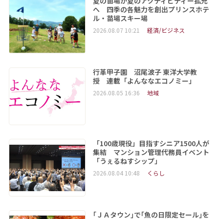
夏の苗場が夏のアクティビティー拡充
へ 四季の各魅力を創出プリンスホテ
ル・苗場スキー場
2026.08.07 10:21
経済/ビジネス
行革甲子園 沼尾波子 東洋大学教
授 連載「よんななエコノミー」
2026.08.05 16:36
地域
「100歳現役」目指すシニア1500人が
集結 マンション管理代務員イベント
「うぇるねすシップ」
2026.08.04 10:48
くらし
｢ＪＡタウン｣で｢魚の日限定セール｣を