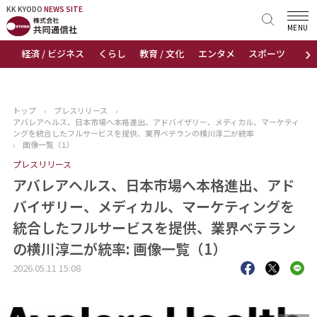
KK KYODO
KK KYODO
NEWS SITE
NEWS SITE
MENU
›
経済 / ビジネス
くらし
教育 / 文化
エンタメ
スポーツ
地
トップページ
お知らせ
トップ
›
プレスリリース
›
アバレアヘルス、日本市場へ本格進出、アドバイザリー、メディカル、マーケティ
ニュース
ングを統合したフルサービスを提供、業界ベテランの横川淳二が統率
›
画像一覧（1）
プレスリリース
おすすめコンテンツ
アバレアヘルス、日本市場へ本格進出、アド
出版物
バイザリー、メディカル、マーケティングを
統合したフルサービスを提供、業界ベテラン
会社概要
の横川淳二が統率: 画像一覧（1）
2026.05.11 15:08