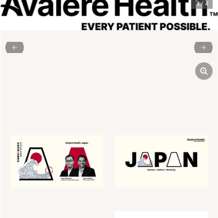
3
/
4
前
次