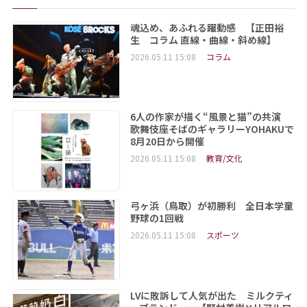
魂込め、あふれる躍動感 【正田裕
生 コラム 直線・曲線・斜め線】
2026.05.11 15:08
コラム
6人の作家が描く“風景と猫”の共演
歌舞伎座そばのギャラリーYOHAKUで
8月20日から開催
2026.05.11 15:08
教育/文化
弓ヶ浜（鳥取）が初勝利 全日本学童
野球の1回戦
2026.05.11 15:08
スポーツ
LVに敗訴して人気が出た ミルクティ