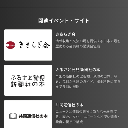
関連イベント・サイト
きさらぎ会
情報収集と交流の場を提供する日本で最も
歴史ある会員制の講演会組織
ふるさと発見 新聞社の本
全国の新聞社の出版物。地域の自然、歴
史、民俗から旅のガイド、郷土料理に至る
まで多彩に展開
共同通信社の本
ニュースと情報の世界に新たな光を当て
る。歴史、文化、スポーツなど深い知識と
独自の視点で構成