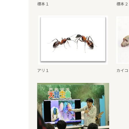
標本１
標本２
アリ１
カイコ