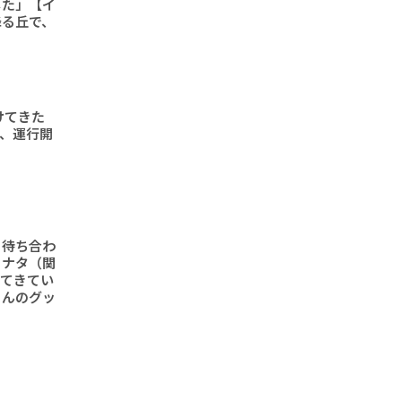
した」【イ
降る丘で、
けてきた
形、運行開
と待ち合わ
ヒナタ（関
ってきてい
さんのグッ