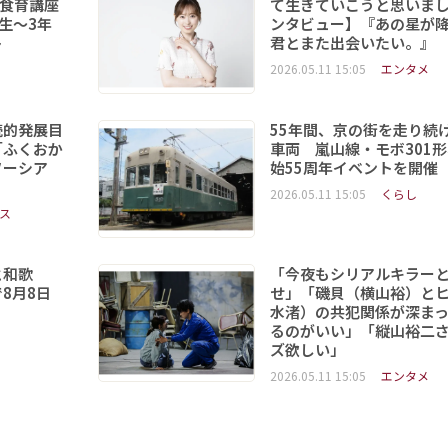
食育講座
て生きていこうと思いま
年生～3年
ンタビュー】『あの星が
ト
君とまた出会いたい。』
2026.05.11 15:05
エンタメ
続的発展目
55年間、京の街を走り続
「ふくおか
車両 嵐山線・モボ301
ソーシア
始55周年イベントを開催
2026.05.11 15:05
くらし
ス
と和歌
「今夜もシリアルキラー
8月8日
せ」「磯貝（横山裕）と
水渚）の共犯関係が深ま
るのがいい」「縦山裕二
ズ欲しい」
2026.05.11 15:05
エンタメ