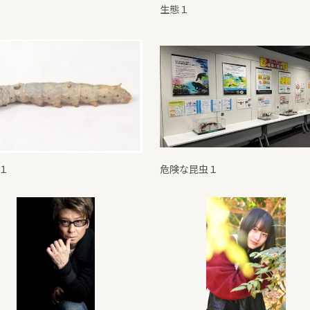
生態１
１
危険な昆虫１