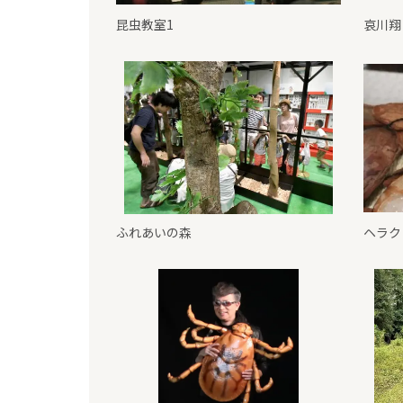
昆虫教室1
哀川翔
ふれあいの森
ヘラク