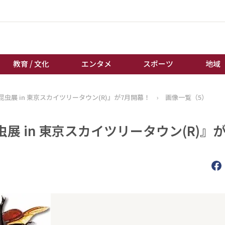
教育 / 文化
エンタメ
スポーツ
地域
虫展 in 東京スカイツリータウン(R)』が7月開幕！
›
画像一覧（5）
経済 / ビジネス
誰もが輝いて働く社会へ
くらし
天皇杯サッカー
 in 東京スカイツリータウン(R)』が
教育 / 文化
オートレース
エンタメ
競輪
スポーツ
ボートレース
地域
棋王戦
キーパーソン
女流本因坊戦