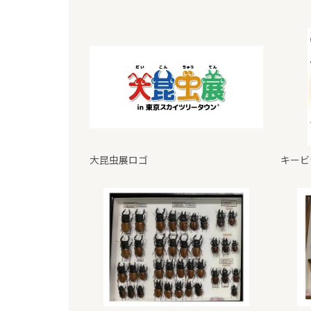
大昆虫展ロゴ
キービ