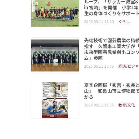
ループ、「サッカー教室&
in 宮崎」を開催 小学1
生の身体づくりをサポー
2026.05.11 15:05
くらし
先端技術で園芸農業の持
指す 久留米工業大学が
未来型園芸農業創出コン
ム」参画
2026.05.11 15:05
経済/ビジネ
夏季企画展「秀吉・秀長
山」 和歌山市立博物館で
から
2026.05.11 15:05
教育/文化