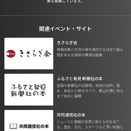
業を募集しています。
関連イベント・サイト
きさらぎ会
情報収集と交流の場を提供する日本で最も
歴史ある会員制の講演会組織
ふるさと発見 新聞社の本
全国の新聞社の出版物。地域の自然、歴
史、民俗から旅のガイド、郷土料理に至る
まで多彩に展開
共同通信社の本
ニュースと情報の世界に新たな光を当て
る。歴史、文化、スポーツなど深い知識と