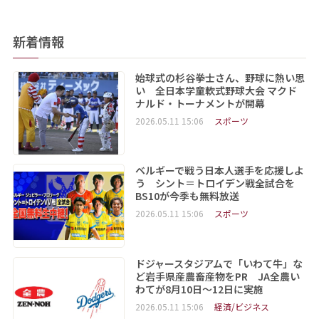
新着情報
始球式の杉谷拳士さん、野球に熱い思
い 全日本学童軟式野球大会 マクド
ナルド・トーナメントが開幕
2026.05.11 15:06
スポーツ
ベルギーで戦う日本人選手を応援しよ
う シント＝トロイデン戦全試合を
BS10が今季も無料放送
2026.05.11 15:06
スポーツ
ドジャースタジアムで「いわて牛」な
ど岩手県産農畜産物をPR JA全農い
わてが8月10日～12日に実施
2026.05.11 15:06
経済/ビジネス