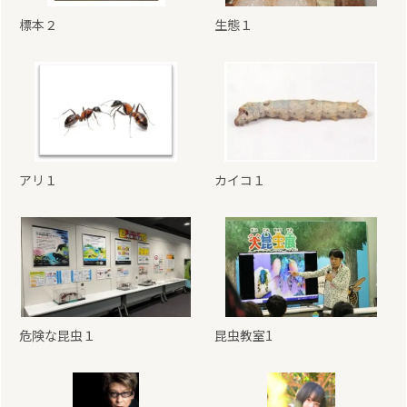
標本２
生態１
アリ１
カイコ１
危険な昆虫１
昆虫教室1