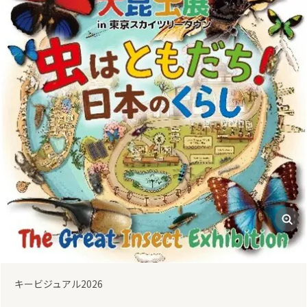
前
次
ふれあい２