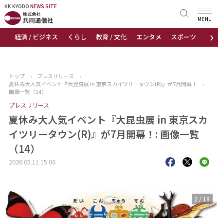
KK KYODO
KK KYODO
NEWS SITE
NEWS SITE
MENU
›
経済 / ビジネス
くらし
教育 / 文化
エンタメ
スポーツ
地
トップページ
お知らせ
トップ
›
プレスリリース
›
夏休み大人気イベント『大昆虫展 in 東京スカイツリータウン(R)』が7月開幕！
›
ニュース
画像一覧（14）
プレスリリース
おすすめコンテンツ
夏休み大人気イベント『大昆虫展 in 東京スカ
イツリータウン(R)』が7月開幕！: 画像一覧
出版物
（14）
会社概要
2026.05.11 15:06
3
/
18