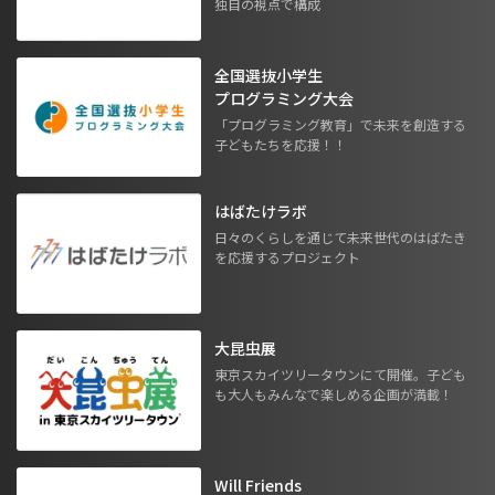
独自の視点で構成
全国選抜小学生
プログラミング大会
「プログラミング教育」で未来を創造する
子どもたちを応援！！
はばたけラボ
日々のくらしを通じて未来世代のはばたき
を応援するプロジェクト
大昆虫展
東京スカイツリータウンにて開催。子ども
も大人もみんなで楽しめる企画が満載！
Will Friends