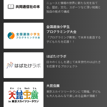
ニュースと情報の世界に新たな光を当て
る。歴史、文化、スポーツなど深い知識と
独自の視点で構成
全国選抜小学生
プログラミング大会
「プログラミング教育」で未来を創造する
子どもたちを応援！！
はばたけラボ
日々のくらしを通じて未来世代のはばたき
を応援するプロジェクト
大昆虫展
東京スカイツリータウンにて開催。子ども
も大人もみんなで楽しめる企画が満載！