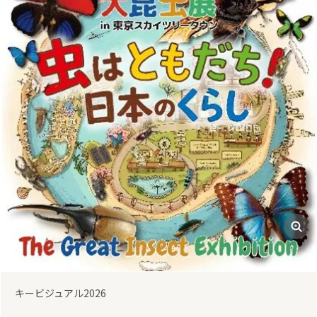
前
次
ふれあい２