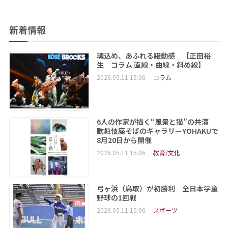
新着情報
魂込め、あふれる躍動感 【正田裕
生 コラム 直線・曲線・斜め線】
2026.05.11 15:06
コラム
6人の作家が描く“風景と猫”の共演
歌舞伎座そばのギャラリーYOHAKUで
8月20日から開催
2026.05.11 15:06
教育/文化
弓ヶ浜（鳥取）が初勝利 全日本学童
野球の1回戦
2026.05.11 15:06
スポーツ