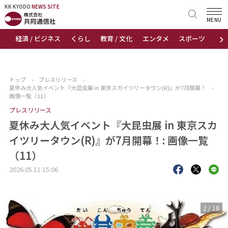
KK KYODO
KK KYODO
NEWS SITE
NEWS SITE
MENU
›
経済 / ビジネス
くらし
教育 / 文化
エンタメ
スポーツ
地
トップページ
お知らせ
トップ
›
プレスリリース
›
夏休み大人気イベント『大昆虫展 in 東京スカイツリータウン(R)』が7月開幕！
›
ニュース
画像一覧（11）
プレスリリース
おすすめコンテンツ
夏休み大人気イベント『大昆虫展 in 東京スカ
イツリータウン(R)』が7月開幕！: 画像一覧
出版物
（11）
会社概要
2026.05.11 15:06
3
/
18