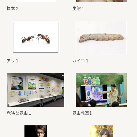
標本２
生態１
アリ１
カイコ１
危険な昆虫１
昆虫教室1