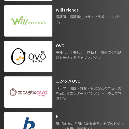
Will Friends
看護職・看護学生のライフサポートマガジ
ン。
OVO
美味しい！楽しい！感動！ 身近で旬な話
題を発信するウェブマガジン
エンタメOVO
ドラマ・映画・舞台・音楽などのニュース
を届けるエンターテインメント・ウェブマ
ガジン
b.
BtoB企業からBtoC企業まで。全てのビジネ
スマン必見の情報サイト