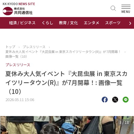
KK KYODO
KK KYODO
NEWS SITE
NEWS SITE
MENU
›
経済 / ビジネス
くらし
教育 / 文化
エンタメ
スポーツ
地
トップページ
お知らせ
トップ
›
プレスリリース
›
夏休み大人気イベント『大昆虫展 in 東京スカイツリータウン(R)』が7月開幕！
›
ニュース
画像一覧（10）
プレスリリース
おすすめコンテンツ
夏休み大人気イベント『大昆虫展 in 東京スカ
イツリータウン(R)』が7月開幕！: 画像一覧
出版物
（10）
会社概要
2026.05.11 15:06
3
/
18