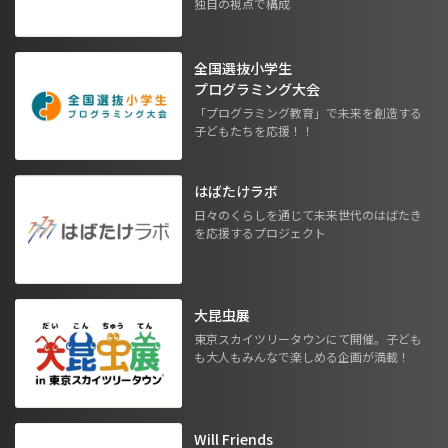
独自の視点で構成
全国選抜小学生
プログラミング大会
「プログラミング教育」で未来を創造する
子どもたちを応援！！
はばたけラボ
日々のくらしを通じて未来世代のはばたき
を応援するプロジェクト
大昆虫展
東京スカイツリータウンにて開催。子ども
も大人もみんなで楽しめる企画が満載！
Will Friends