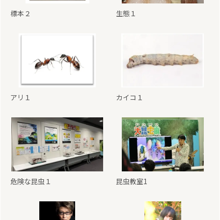
標本２
生態１
アリ１
カイコ１
危険な昆虫１
昆虫教室1