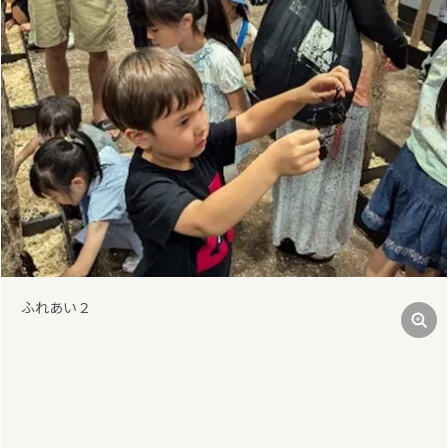
前
次
ふれあい２