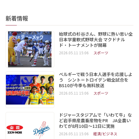
新着情報
始球式の杉谷さん、野球に熱い思い全
日本学童軟式野球大会 マクドナル
ド・トーナメントが開幕
2026.05.11 15:06
スポーツ
ベルギーで戦う日本人選手を応援しよ
う シント＝トロイデン戦全試合を
BS10が今季も無料放送
2026.05.11 15:06
スポーツ
ドジャースタジアムで「いわて牛」な
ど岩手県産農畜産物をPR JA全農い
わてが8月10日～12日に実施
2026.05.11 15:06
経済/ビジネス