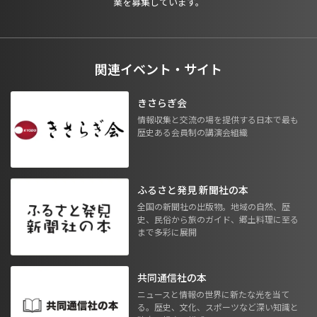
業を募集しています。
関連イベント・サイト
きさらぎ会
情報収集と交流の場を提供する日本で最も
歴史ある会員制の講演会組織
ふるさと発見 新聞社の本
全国の新聞社の出版物。地域の自然、歴
史、民俗から旅のガイド、郷土料理に至る
まで多彩に展開
共同通信社の本
ニュースと情報の世界に新たな光を当て
る。歴史、文化、スポーツなど深い知識と