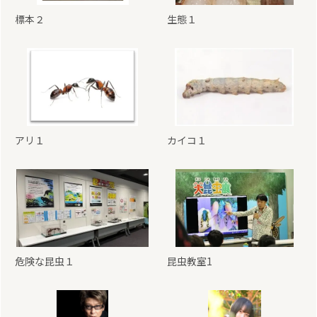
標本２
生態１
アリ１
カイコ１
危険な昆虫１
昆虫教室1