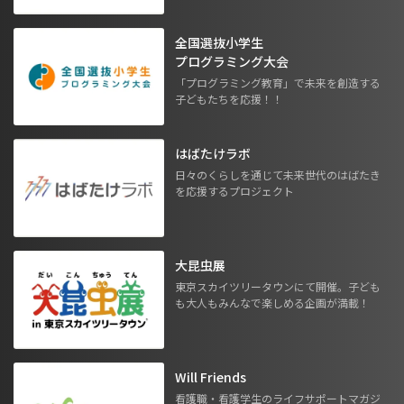
全国選抜小学生
プログラミング大会
「プログラミング教育」で未来を創造する
子どもたちを応援！！
はばたけラボ
日々のくらしを通じて未来世代のはばたき
を応援するプロジェクト
大昆虫展
東京スカイツリータウンにて開催。子ども
も大人もみんなで楽しめる企画が満載！
Will Friends
看護職・看護学生のライフサポートマガジ