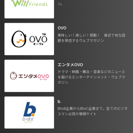
ン。
OVO
美味しい！楽しい！感動！ 身近で旬な話
題を発信するウェブマガジン
エンタメOVO
ドラマ・映画・舞台・音楽などのニュース
を届けるエンターテインメント・ウェブマ
ガジン
b.
BtoB企業からBtoC企業まで。全てのビジネ
スマン必見の情報サイト