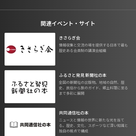
関連イベント・サイト
きさらぎ会
情報収集と交流の場を提供する日本で最も
歴史ある会員制の講演会組織
ふるさと発見 新聞社の本
全国の新聞社の出版物。地域の自然、歴
史、民俗から旅のガイド、郷土料理に至る
まで多彩に展開
共同通信社の本
ニュースと情報の世界に新たな光を当て
る。歴史、文化、スポーツなど深い知識と
独自の視点で構成