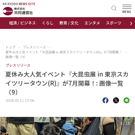
KK KYODO
KK KYODO
NEWS SITE
NEWS SITE
MENU
›
経済 / ビジネス
くらし
教育 / 文化
エンタメ
スポーツ
地
トップページ
お知らせ
トップ
›
プレスリリース
›
夏休み大人気イベント『大昆虫展 in 東京スカイツリータウン(R)』が7月開幕！
›
ニュース
画像一覧（9）
プレスリリース
おすすめコンテンツ
夏休み大人気イベント『大昆虫展 in 東京スカ
イツリータウン(R)』が7月開幕！: 画像一覧
出版物
（9）
会社概要
2026.05.11 15:06
3
/
18