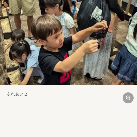
前
次
ふれあい２