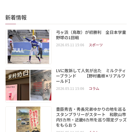
新着情報
弓ヶ浜（鳥取）が初勝利 全日本学童
野球の1回戦
2026.05.11 15:06
スポーツ
LVに敗訴して人気が出た ミルクティ
ーブランド 【野村義樹✕リアルワ
ールド】
2026.05.11 15:06
コラム
豊臣秀吉・秀長兄弟ゆかりの地を巡る
スタンプラリーがスタート 和歌山市
内5カ所・近畿6カ所を巡り限定グッズ
をもらおう