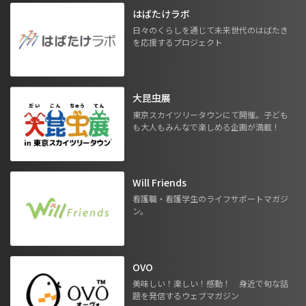
はばたけラボ
日々のくらしを通じて未来世代のはばたき
を応援するプロジェクト
大昆虫展
東京スカイツリータウンにて開催。子ども
も大人もみんなで楽しめる企画が満載！
Will Friends
看護職・看護学生のライフサポートマガジ
ン。
OVO
美味しい！楽しい！感動！ 身近で旬な話
題を発信するウェブマガジン