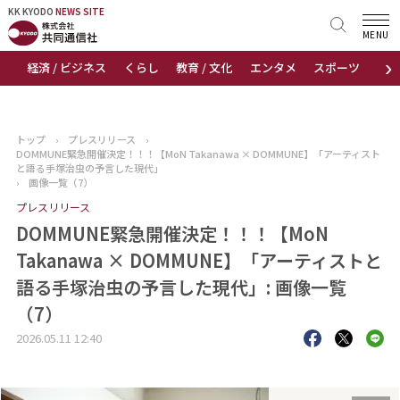
KK KYODO
KK KYODO
NEWS SITE
NEWS SITE
MENU
›
経済 / ビジネス
くらし
教育 / 文化
エンタメ
スポーツ
地
トップページ
お知らせ
トップ
›
プレスリリース
›
DOMMUNE緊急開催決定！！！【MoN Takanawa × DOMMUNE】「アーティスト
ニュース
と語る手塚治虫の予言した現代」
›
画像一覧（7）
プレスリリース
おすすめコンテンツ
DOMMUNE緊急開催決定！！！【MoN
出版物
Takanawa × DOMMUNE】「アーティストと
語る手塚治虫の予言した現代」: 画像一覧
会社概要
（7）
2026.05.11 12:40