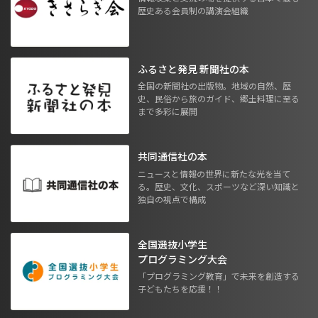
歴史ある会員制の講演会組織
ふるさと発見 新聞社の本
全国の新聞社の出版物。地域の自然、歴
史、民俗から旅のガイド、郷土料理に至る
まで多彩に展開
共同通信社の本
ニュースと情報の世界に新たな光を当て
る。歴史、文化、スポーツなど深い知識と
独自の視点で構成
全国選抜小学生
プログラミング大会
「プログラミング教育」で未来を創造する
子どもたちを応援！！