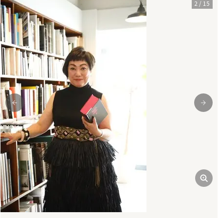
3
/
15
前
次