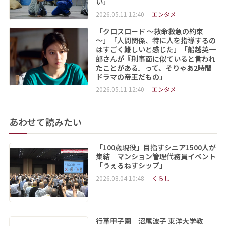
い」
2026.05.11 12:40
エンタメ
「クロスロード ～救命救急の約束
～」「人間関係、特に人を指導するの
はすごく難しいと感じた」「船越英一
郎さんが『刑事面に似ていると言われ
たことがある』って、そりゃあ2時間
ドラマの帝王だもの」
2026.05.11 12:40
エンタメ
あわせて読みたい
「100歳現役」目指すシニア1500人が
集結 マンション管理代務員イベント
「うぇるねすシップ」
2026.08.04 10:48
くらし
行革甲子園 沼尾波子 東洋大学教