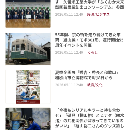
す 久留米工業大学が「ふくおか未来
型園芸農業創出コンソーシアム」参画
2026.05.11 12:40
経済/ビジネス
55年間、京の街を走り続けてきた車
両 嵐山線・モボ301形、運行開始55
周年イベントを開催
2026.05.11 12:40
くらし
夏季企画展「秀吉・秀長と和歌山」
和歌山市立博物館で8月8日から
2026.05.11 12:40
教育/文化
「今夜もシリアルキラーと待ち合わ
せ」「磯貝（横山裕）とヒナタ（関水
渚）の共犯関係が深まってきているの
がいい」「縦山裕二さんのグッズ欲し