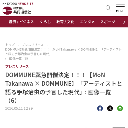
KK KYODO
KK KYODO
NEWS SITE
NEWS SITE
MENU
›
経済 / ビジネス
くらし
教育 / 文化
エンタメ
スポーツ
地
トップページ
お知らせ
トップ
›
プレスリリース
›
DOMMUNE緊急開催決定！！！【MoN Takanawa × DOMMUNE】「アーティスト
ニュース
と語る手塚治虫の予言した現代」
›
画像一覧（6）
プレスリリース
おすすめコンテンツ
DOMMUNE緊急開催決定！！！【MoN
出版物
Takanawa × DOMMUNE】「アーティストと
語る手塚治虫の予言した現代」: 画像一覧
会社概要
（6）
2026.05.11 12:39