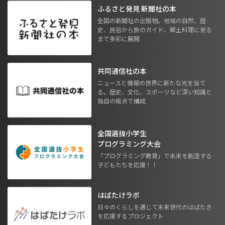
ふるさと発見 新聞社の本
全国の新聞社の出版物。地域の自然、歴
史、民俗から旅のガイド、郷土料理に至る
まで多彩に展開
共同通信社の本
ニュースと情報の世界に新たな光を当て
る。歴史、文化、スポーツなど深い知識と
独自の視点で構成
全国選抜小学生
プログラミング大会
「プログラミング教育」で未来を創造する
子どもたちを応援！！
はばたけラボ
日々のくらしを通じて未来世代のはばたき
を応援するプロジェクト