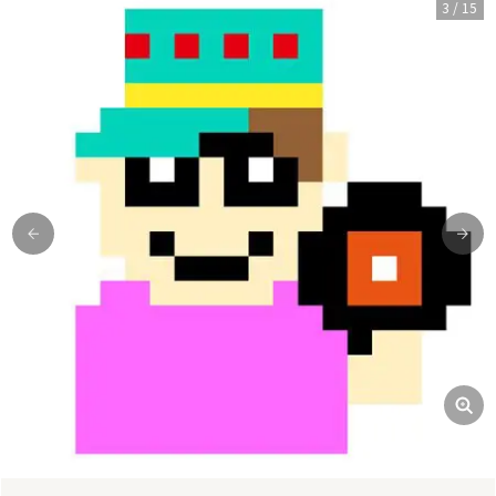
3
/
15
前
次