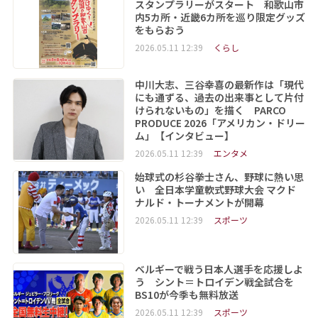
スタンプラリーがスタート 和歌山市
内5カ所・近畿6カ所を巡り限定グッズ
をもらおう
2026.05.11 12:39
くらし
中川大志、三谷幸喜の最新作は「現代
にも通ずる、過去の出来事として片付
けられないもの」を描く PARCO
PRODUCE 2026「アメリカン・ドリー
ム」【インタビュー】
2026.05.11 12:39
エンタメ
始球式の杉谷拳士さん、野球に熱い思
い 全日本学童軟式野球大会 マクド
ナルド・トーナメントが開幕
2026.05.11 12:39
スポーツ
ベルギーで戦う日本人選手を応援しよ
う シント＝トロイデン戦全試合を
BS10が今季も無料放送
2026.05.11 12:39
スポーツ