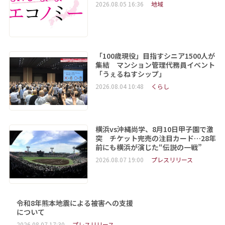
2026.08.05 16:36
地域
「100歳現役」目指すシニア1500人が
集結 マンション管理代務員イベント
「うぇるねすシップ」
2026.08.04 10:48
くらし
横浜vs沖縄尚学、8月10日甲子園で激
突 チケット完売の注目カード…28年
前にも横浜が演じた“伝説の一戦”
2026.08.07 19:00
プレスリリース
令和8年熊本地震による被害への支援
について
2026.08.07 17:30
プレスリリース