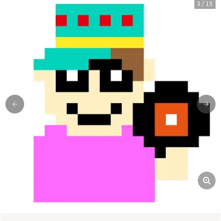
3
/
15
前
次