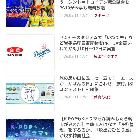
う シント＝トロイデン戦全試合を
BS10が今季も無料放送
2026.05.11 12:41
スポーツ
ドジャースタジアムで「いわて牛」な
ど岩手県産農畜産物をPR JA全農い
わてが8月10日～12日に実施
2026.05.11 12:41
経済/ビジネス
旅の思い出を五・七・五で！ エース
が「かばんの日」に合わせ「旅行川柳
コンテスト」を開催
2026.05.11 12:41
教育/文化
【K-POPもKドラマも深読みしたら韓
国が見えた】＃韓国人はなぜ「呼称整
理」をするのか、「脱出おひとり島」
が映す韓国社会