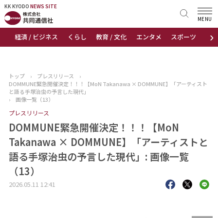
KK KYODO
KK KYODO
NEWS SITE
NEWS SITE
MENU
›
経済 / ビジネス
くらし
教育 / 文化
エンタメ
スポーツ
地
トップページ
お知らせ
トップ
›
プレスリリース
›
DOMMUNE緊急開催決定！！！【MoN Takanawa × DOMMUNE】「アーティスト
ニュース
と語る手塚治虫の予言した現代」
›
画像一覧（13）
プレスリリース
おすすめコンテンツ
DOMMUNE緊急開催決定！！！【MoN
出版物
Takanawa × DOMMUNE】「アーティストと
語る手塚治虫の予言した現代」: 画像一覧
会社概要
（13）
2026.05.11 12:41