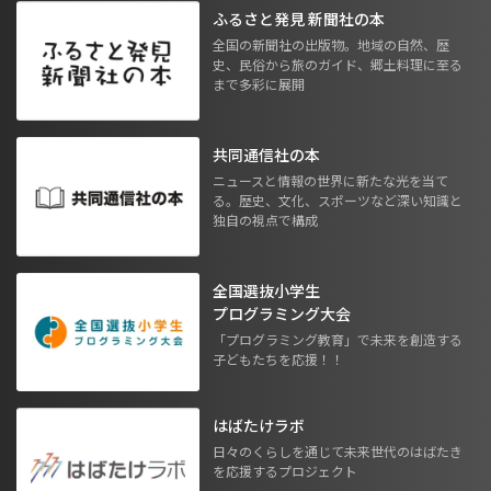
ふるさと発見 新聞社の本
全国の新聞社の出版物。地域の自然、歴
史、民俗から旅のガイド、郷土料理に至る
まで多彩に展開
共同通信社の本
ニュースと情報の世界に新たな光を当て
る。歴史、文化、スポーツなど深い知識と
独自の視点で構成
全国選抜小学生
プログラミング大会
「プログラミング教育」で未来を創造する
子どもたちを応援！！
はばたけラボ
日々のくらしを通じて未来世代のはばたき
を応援するプロジェクト