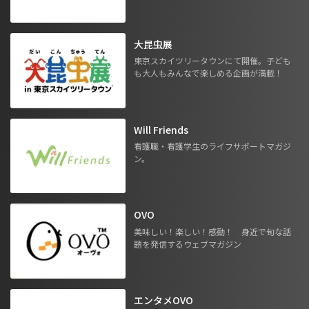
大昆虫展
東京スカイツリータウンにて開催。子ども
も大人もみんなで楽しめる企画が満載！
Will Friends
看護職・看護学生のライフサポートマガジ
ン。
OVO
美味しい！楽しい！感動！ 身近で旬な話
題を発信するウェブマガジン
エンタメOVO