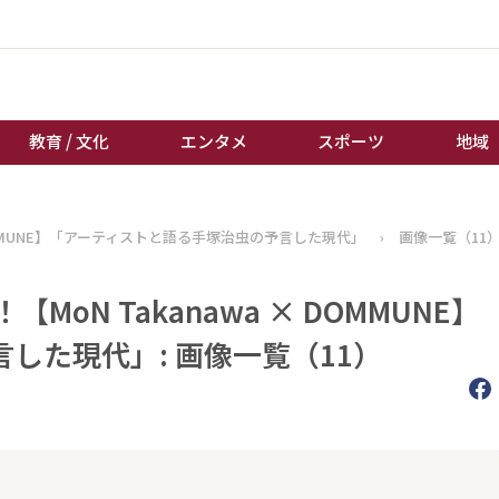
教育 / 文化
エンタメ
スポーツ
地域
経済 / ビジネス
誰もが輝いて働く社会へ
 DOMMUNE】「アーティストと語る手塚治虫の予言した現代」
›
画像一覧（11
くらし
天皇杯サッカー
教育 / 文化
オートレース
MoN Takanawa × DOMMUNE】
エンタメ
競輪
した現代」: 画像一覧（11）
スポーツ
ボートレース
地域
棋王戦
キーパーソン
女流本因坊戦