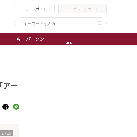
ニュースサイト
コーポレートサイト
キーパーソン
MENU
出版物
）
会社概要
「アー
2
/
15