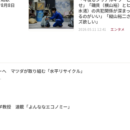
8月8日
せ」「磯貝（横山裕）と
水渚）の共犯関係が深ま
るのがいい」「縦山裕二
ズ欲しい」
2026.05.11 12:41
エンタメ
ーへ マツダが取り組む「水平リサイクル」
ー
大学教授 連載「よんななエコノミー」