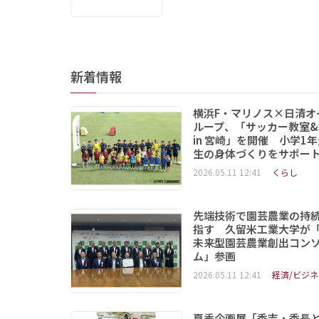
新着情報
横浜F・マリノス×日清オ
ループ、「サッカー教室&
in 宮崎」を開催 小学1
生の身体づくりをサポー
2026.05.11 12:41
くらし
先端技術で園芸農業の持
指す 久留米工業大学が
未来型園芸農業創出コン
ム」参画
2026.05.11 12:41
経済/ビジネ
夏季企画展「秀吉・秀長