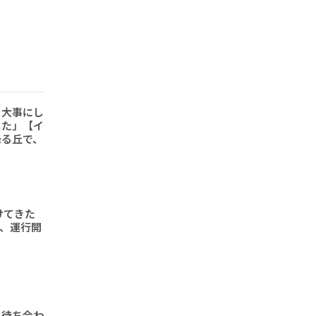
を大事にし
した」【イ
降る丘で、
けてきた
形、運行開
と待ち合わ