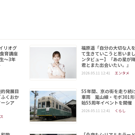
イリオグ
福原遥「自分の大切な人
食育講座
て生きていこうと思いま
年生～3年
ンタビュー】『あの星が
ト
君とまた出会いたい。』
2026.05.11 12:41
エンタメ
続的発展目
55年間、京の街を走り続
「ふくおか
車両 嵐山線・モボ301
ソーシア
始55周年イベントを開催
2026.05.11 12:41
くらし
ス
と和歌
「今夜もシリアルキラー