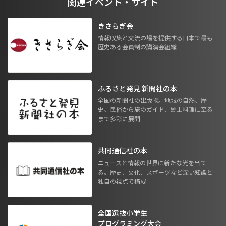
関連イベント・サイト
きさらぎ会
情報収集と交流の場を提供する日本で最も
歴史ある会員制の講演会組織
ふるさと発見 新聞社の本
全国の新聞社の出版物。地域の自然、歴
史、民俗から旅のガイド、郷土料理に至る
まで多彩に展開
共同通信社の本
ニュースと情報の世界に新たな光を当て
る。歴史、文化、スポーツなど深い知識と
独自の視点で構成
全国選抜小学生
プログラミング大会