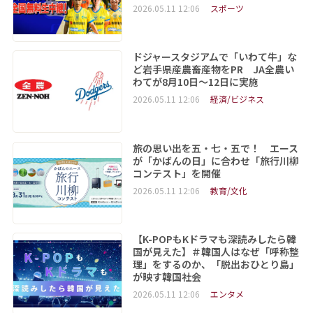
2026.05.11 12:06
スポーツ
ドジャースタジアムで「いわて牛」な
ど岩手県産農畜産物をPR JA全農い
わてが8月10日～12日に実施
2026.05.11 12:06
経済/ビジネス
旅の思い出を五・七・五で！ エース
が「かばんの日」に合わせ「旅行川柳
コンテスト」を開催
2026.05.11 12:06
教育/文化
【K-POPもKドラマも深読みしたら韓
国が見えた】＃韓国人はなぜ「呼称整
理」をするのか、「脱出おひとり島」
が映す韓国社会
2026.05.11 12:06
エンタメ