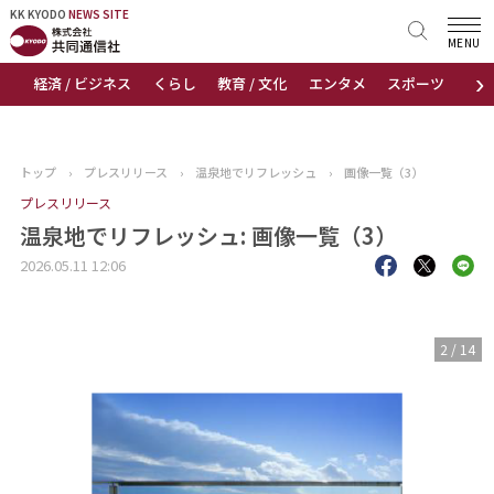
KK KYODO
KK KYODO
NEWS SITE
NEWS SITE
MENU
›
経済 / ビジネス
くらし
教育 / 文化
エンタメ
スポーツ
地
トップページ
お知らせ
トップ
›
プレスリリース
›
温泉地でリフレッシュ
›
画像一覧（3）
ニュース
プレスリリース
温泉地でリフレッシュ: 画像一覧（3）
おすすめコンテンツ
2026.05.11 12:06
出版物
3
/
14
会社概要