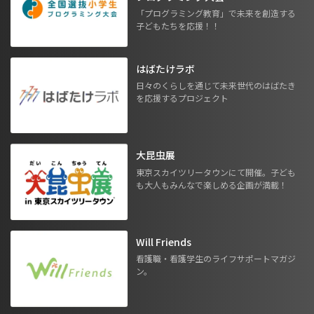
「プログラミング教育」で未来を創造する
子どもたちを応援！！
はばたけラボ
日々のくらしを通じて未来世代のはばたき
を応援するプロジェクト
大昆虫展
東京スカイツリータウンにて開催。子ども
も大人もみんなで楽しめる企画が満載！
Will Friends
看護職・看護学生のライフサポートマガジ
ン。