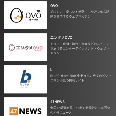
OVO
美味しい！楽しい！感動！ 身近で旬な話
題を発信するウェブマガジン
エンタメOVO
ドラマ・映画・舞台・音楽などのニュース
を届けるエンターテインメント・ウェブマ
ガジン
b.
BtoB企業からBtoC企業まで。全てのビジネ
スマン必見の情報サイト
47NEWS
全国47都道府県・52参加新聞社と共同通信
の内外ニュース