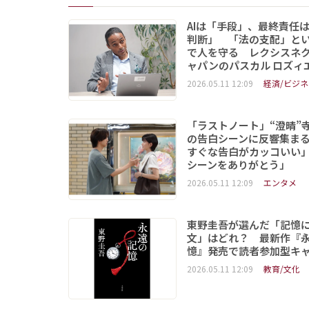
AIは「手段」、最終責任
判断」 「法の支配」と
で人を守る レクシスネ
ャパンのパスカル ロズィ
2026.05.11 12:09
経済/ビジネ
「ラストノート」“澄晴”
の告白シーンに反響集まる
すぐな告白がカッコいい
シーンをありがとう」
2026.05.11 12:09
エンタメ
東野圭吾が選んだ「記憶
文」はどれ？ 最新作『
憶』発売で読者参加型キ
2026.05.11 12:09
教育/文化