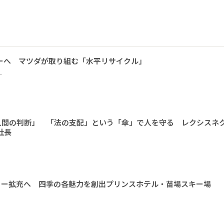
ーへ マツダが取り組む「水平リサイクル」
ー
人間の判断」 「法の支配」という「傘」で人を守る レクシスネ
社長
ィー拡充へ 四季の各魅力を創出プリンスホテル・苗場スキー場