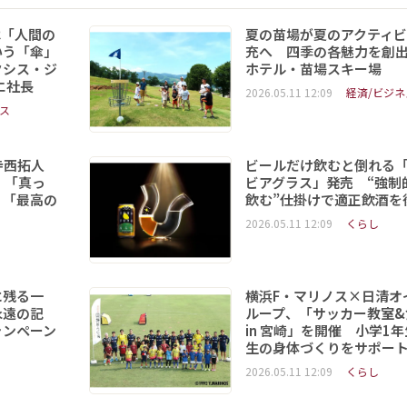
は「人間の
夏の苗場が夏のアクティビ
いう「傘」
充へ 四季の各魅力を創
クシス・ジ
ホテル・苗場スキー場
エ社長
2026.05.11 12:09
経済/ビジネ
ス
寺西拓人
ビールだけ飲むと倒れる
 「真っ
ビアグラス」発売 “強制
」「最高の
飲む”仕掛けで適正飲酒を
2026.05.11 12:09
くらし
に残る一
横浜F・マリノス×日清オ
永遠の記
ループ、「サッカー教室&
ャンペーン
in 宮崎」を開催 小学1年
生の身体づくりをサポー
2026.05.11 12:09
くらし