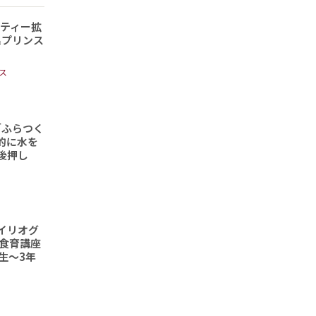
ティー拡
出プリンス
ス
「ふらつく
的に水を
後押し
イリオグ
食育講座
生～3年
ト