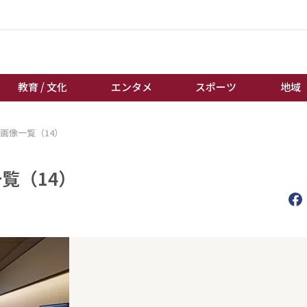
教育 / 文化
エンタメ
スポーツ
地域
画像一覧（14）
経済 / ビジネス
誰もが輝いて働く社会へ
くらし
天皇杯サッカー
覧（14）
教育 / 文化
オートレース
エンタメ
競輪
スポーツ
ボートレース
地域
棋王戦
キーパーソン
女流本因坊戦