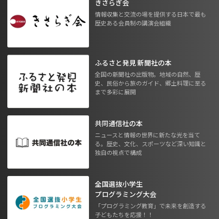
きさらぎ会
情報収集と交流の場を提供する日本で最も
歴史ある会員制の講演会組織
ふるさと発見 新聞社の本
全国の新聞社の出版物。地域の自然、歴
史、民俗から旅のガイド、郷土料理に至る
まで多彩に展開
共同通信社の本
ニュースと情報の世界に新たな光を当て
る。歴史、文化、スポーツなど深い知識と
独自の視点で構成
全国選抜小学生
プログラミング大会
「プログラミング教育」で未来を創造する
子どもたちを応援！！