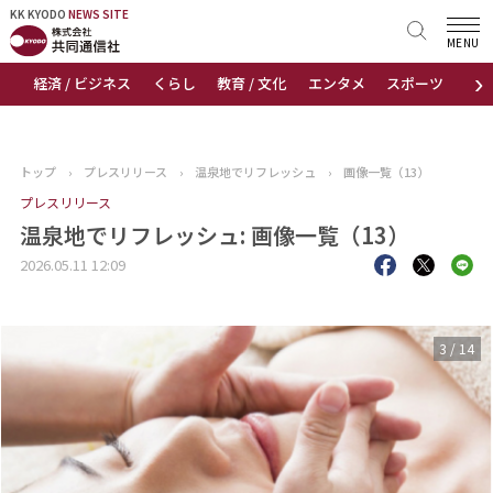
KK KYODO
KK KYODO
NEWS SITE
NEWS SITE
MENU
›
経済 / ビジネス
くらし
教育 / 文化
エンタメ
スポーツ
地
トップページ
お知らせ
トップ
›
プレスリリース
›
温泉地でリフレッシュ
›
画像一覧（13）
ニュース
プレスリリース
温泉地でリフレッシュ: 画像一覧（13）
おすすめコンテンツ
2026.05.11 12:09
出版物
3
/
14
会社概要