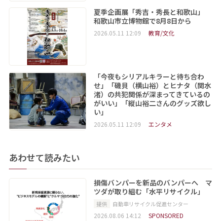
夏季企画展「秀吉・秀長と和歌山」
和歌山市立博物館で8月8日から
2026.05.11 12:09
教育/文化
「今夜もシリアルキラーと待ち合わ
せ」「磯貝（横山裕）とヒナタ（関水
渚）の共犯関係が深まってきているの
がいい」「縦山裕二さんのグッズ欲し
い」
2026.05.11 12:09
エンタメ
あわせて読みたい
損傷バンパーを新品のバンパーへ マ
ツダが取り組む「水平リサイクル」
提供
自動車リサイクル促進センター
2026.08.06 14:12
SPONSORED