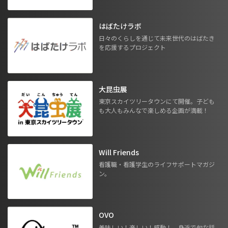
はばたけラボ
日々のくらしを通じて未来世代のはばたき
を応援するプロジェクト
大昆虫展
東京スカイツリータウンにて開催。子ども
も大人もみんなで楽しめる企画が満載！
Will Friends
看護職・看護学生のライフサポートマガジ
ン。
OVO
美味しい！楽しい！感動！ 身近で旬な話