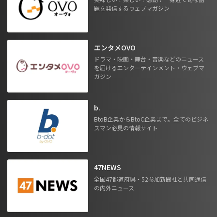
題を発信するウェブマガジン
エンタメOVO
ドラマ・映画・舞台・音楽などのニュース
を届けるエンターテインメント・ウェブマ
ガジン
b.
BtoB企業からBtoC企業まで。全てのビジネ
スマン必見の情報サイト
47NEWS
全国47都道府県・52参加新聞社と共同通信
の内外ニュース