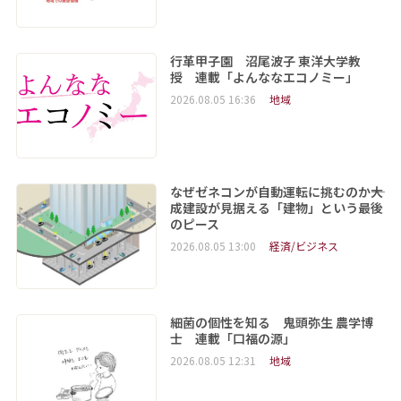
行革甲子園 沼尾波子 東洋大学教
授 連載「よんななエコノミー」
2026.08.05 16:36
地域
なぜゼネコンが自動運転に挑むのか――大
成建設が見据える「建物」という最後
のピース
2026.08.05 13:00
経済/ビジネス
細菌の個性を知る 鬼頭弥生 農学博
士 連載「口福の源」
2026.08.05 12:31
地域