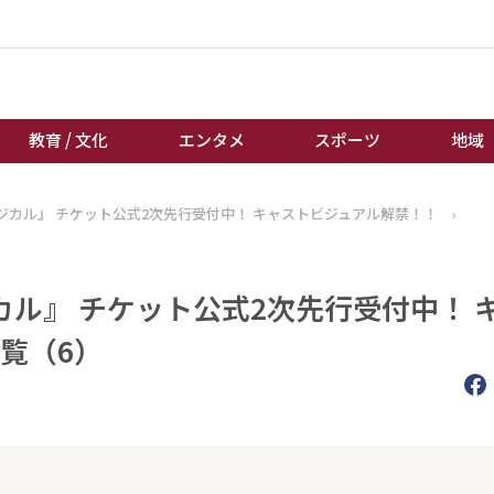
教育 / 文化
エンタメ
スポーツ
地域
ジカル』 チケット公式2次先行受付中！ キャストビジュアル解禁！！
›
経済 / ビジネス
誰もが輝いて働く社会へ
くらし
天皇杯サッカー
教育 / 文化
オートレース
ル』 チケット公式2次先行受付中！ 
エンタメ
競輪
覧（6）
スポーツ
ボートレース
地域
棋王戦
キーパーソン
女流本因坊戦