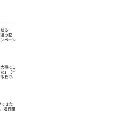
に残る一
永遠の記
ャンペーン
を大事にし
した」【イ
降る丘で、
けてきた
形、運行開