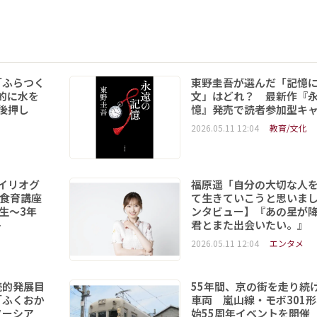
「ふらつく
東野圭吾が選んだ「記憶
的に水を
文」はどれ？ 最新作『
後押し
憶』発売で読者参加型キ
2026.05.11 12:04
教育/文化
イリオグ
福原遥「自分の大切な人
食育講座
て生きていこうと思いま
年生～3年
ンタビュー】『あの星が
ト
君とまた出会いたい。』
2026.05.11 12:04
エンタメ
続的発展目
55年間、京の街を走り続
「ふくおか
車両 嵐山線・モボ301
ソーシア
始55周年イベントを開催