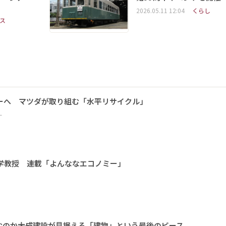
2026.05.11 12:04
くらし
ス
ーへ マツダが取り組む「水平リサイクル」
ー
大学教授 連載「よんななエコノミー」
のか――大成建設が見据える「建物」という最後のピース