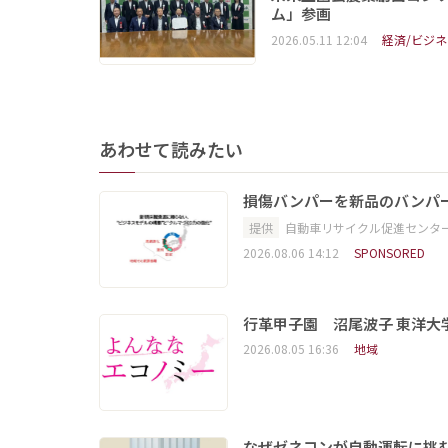
ム」参画
2026.05.11 12:04
経済/ビジネ
あわせて読みたい
損傷バンパーを新品のバンパ
提供
自動車リサイクル促進センタ
2026.08.06 14:12
SPONSORED
行革甲子園 沼尾波子 東洋
2026.08.05 16:36
地域
なぜゼネコンが自動運転に挑む