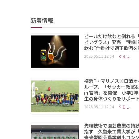
新着情報
ビールだけ飲むと倒れる
ビアグラス」発売 “強制
飲む”仕掛けで適正飲酒を
2026.05.11 12:04
くらし
横浜F・マリノス×日清オ
ループ、「サッカー教室&
in 宮崎」を開催 小学1
生の身体づくりをサポー
2026.05.11 12:04
くらし
先端技術で園芸農業の持
指す 久留米工業大学が
未来型園芸農業創出コン