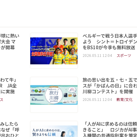
野球に熱い
ベルギーで戦う日本人選
大会 マ
よう シント＝トロイデ
トが開幕
をBS10が今季も無料放送
2026.05.11 12:04
スポーツ
いわて牛」
旅の思い出を五・七・五
R JA全
スが「かばんの日」に合
日に実施
川柳コンテスト」を開催
ス
2026.05.11 12:04
教育/文化
読みしたら
「人がAIに求めるのは信
はなぜ「呼
きること」 ロジカがAI
脱出おひと
入機関の共通指針案を策