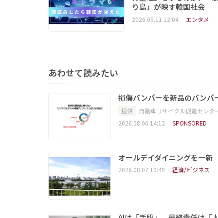
り島」が映す韓国社会
2026.05.11 12:04
エンタメ
あわせて読みたい
損傷バンパーを新品のバンパ
提供
自動車リサイクル促進センタ
2026.08.06 14:12
SPONSORED
オールデイダイニングを一新
2026.08.07 10:49
経済/ビジネス
AIは「手段」、最終責任は「