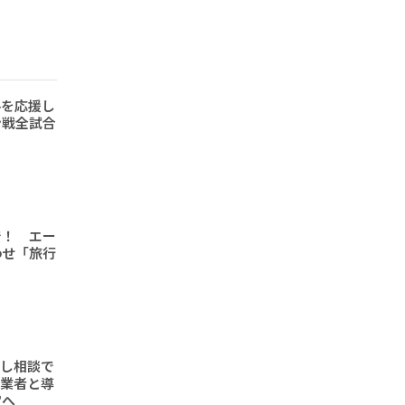
手を応援し
ン戦全試合
で！ エー
わせ「旅行
頼し相談で
事業者と導
定へ