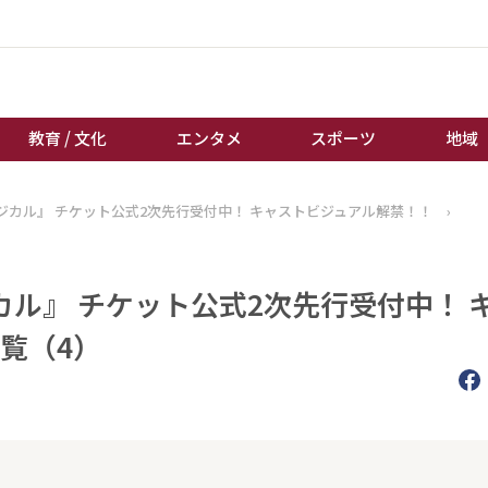
教育 / 文化
エンタメ
スポーツ
地域
ジカル』 チケット公式2次先行受付中！ キャストビジュアル解禁！！
›
経済 / ビジネス
誰もが輝いて働く社会へ
くらし
天皇杯サッカー
教育 / 文化
オートレース
ル』 チケット公式2次先行受付中！ 
エンタメ
競輪
覧（4）
スポーツ
ボートレース
地域
棋王戦
キーパーソン
女流本因坊戦