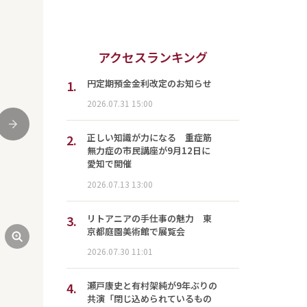
アクセスランキング
1.
円定期預金金利改定のお知らせ
2026.07.31 15:00
次
2.
正しい知識が力になる 重症筋
無力症の市民講座が9月12日に
愛知で開催
2026.07.13 13:00
3.
リトアニアの手仕事の魅力 東
京都庭園美術館で展覧会
2026.07.30 11:01
4.
瀬戸康史と有村架純が9年ぶりの
共演「閉じ込められているもの