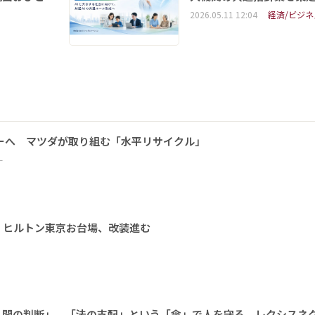
2026.05.11 12:04
経済/ビジネ
ーへ マツダが取り組む「水平リサイクル」
ー
 ヒルトン東京お台場、改装進む
人間の判断」 「法の支配」という「傘」で人を守る レクシスネ