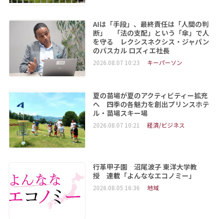
AIは「手段」、最終責任は「人間の判
断」 「法の支配」という「傘」で人
を守る レクシスネクシス・ジャパン
のパスカル ロズィエ社長
2026.08.07 10:23
キーパーソン
夏の苗場が夏のアクティビティー拡充
へ 四季の各魅力を創出プリンスホテ
ル・苗場スキー場
2026.08.07 10:21
経済/ビジネス
行革甲子園 沼尾波子 東洋大学教
授 連載「よんななエコノミー」
2026.08.05 16:36
地域