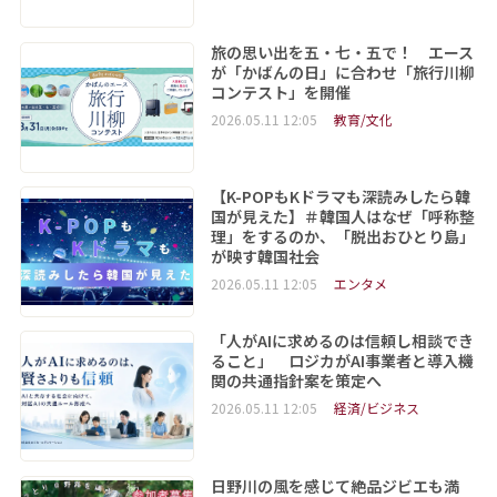
旅の思い出を五・七・五で！ エース
が「かばんの日」に合わせ「旅行川柳
コンテスト」を開催
2026.05.11 12:05
教育/文化
【K-POPもKドラマも深読みしたら韓
国が見えた】＃韓国人はなぜ「呼称整
理」をするのか、「脱出おひとり島」
が映す韓国社会
2026.05.11 12:05
エンタメ
「人がAIに求めるのは信頼し相談でき
ること」 ロジカがAI事業者と導入機
関の共通指針案を策定へ
2026.05.11 12:05
経済/ビジネス
日野川の風を感じて絶品ジビエも満