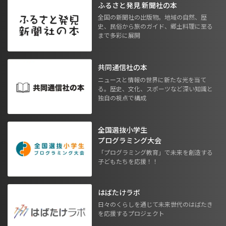
ふるさと発見 新聞社の本
全国の新聞社の出版物。地域の自然、歴
史、民俗から旅のガイド、郷土料理に至る
まで多彩に展開
共同通信社の本
ニュースと情報の世界に新たな光を当て
る。歴史、文化、スポーツなど深い知識と
独自の視点で構成
全国選抜小学生
プログラミング大会
「プログラミング教育」で未来を創造する
子どもたちを応援！！
はばたけラボ
日々のくらしを通じて未来世代のはばたき
を応援するプロジェクト