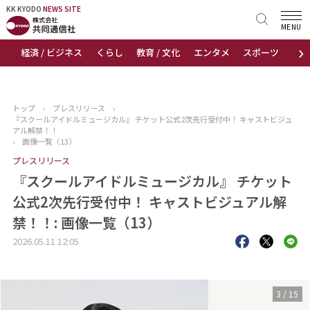
KK KYODO
KK KYODO
NEWS SITE
NEWS SITE
MENU
›
経済 / ビジネス
くらし
教育 / 文化
エンタメ
スポーツ
地
トップページ
お知らせ
トップ
›
プレスリリース
›
『スクールアイドルミュージカル』 チケット公式2次先行受付中！ キャストビジュ
ニュース
アル解禁！！
›
画像一覧（13）
プレスリリース
おすすめコンテンツ
『スクールアイドルミュージカル』 チケット
出版物
公式2次先行受付中！ キャストビジュアル解
禁！！: 画像一覧（13）
会社概要
2026.05.11 12:05
3
/
15