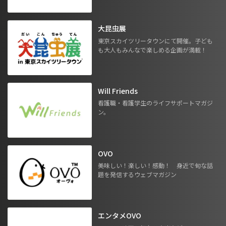
大昆虫展
東京スカイツリータウンにて開催。子ども
も大人もみんなで楽しめる企画が満載！
Will Friends
看護職・看護学生のライフサポートマガジ
ン。
OVO
美味しい！楽しい！感動！ 身近で旬な話
題を発信するウェブマガジン
エンタメOVO