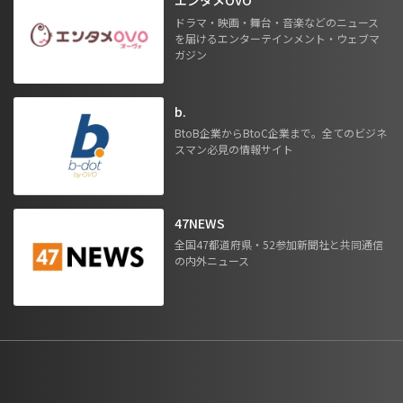
エンタメOVO
ドラマ・映画・舞台・音楽などのニュース
を届けるエンターテインメント・ウェブマ
ガジン
b.
BtoB企業からBtoC企業まで。全てのビジネ
スマン必見の情報サイト
47NEWS
全国47都道府県・52参加新聞社と共同通信
の内外ニュース