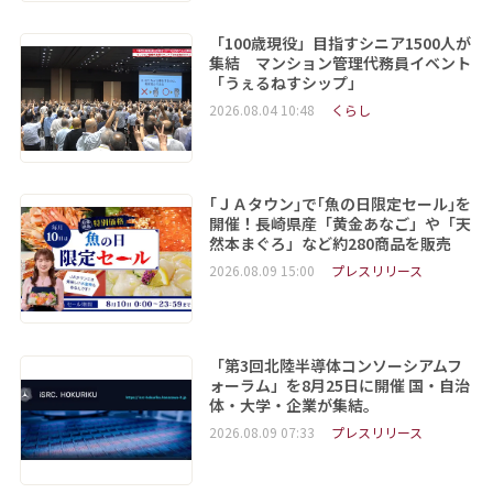
「100歳現役」目指すシニア1500人が
集結 マンション管理代務員イベント
「うぇるねすシップ」
2026.08.04 10:48
くらし
｢ＪＡタウン｣で｢魚の日限定セール｣を
開催！長崎県産「黄金あなご」や「天
然本まぐろ」など約280商品を販売
2026.08.09 15:00
プレスリリース
「第3回北陸半導体コンソーシアムフ
ォーラム」を8月25日に開催 国・自治
体・大学・企業が集結。
2026.08.09 07:33
プレスリリース