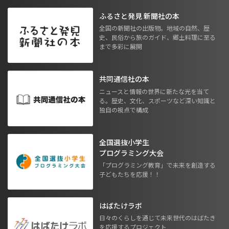
ふるさと発見 新聞社の本
全国の新聞社の出版物。地域の自然、歴
史、民俗から旅のガイド、郷土料理に至る
まで多彩に展開
共同通信社の本
ニュースと情報の世界に新たな光を当て
る。歴史、文化、スポーツなど深い知識と
独自の視点で構成
全国選抜小学生
プログラミング大会
「プログラミング教育」で未来を創造する
子どもたちを応援！！
はばたけラボ
日々のくらしを通じて未来世代のはばたき
を応援するプロジェクト