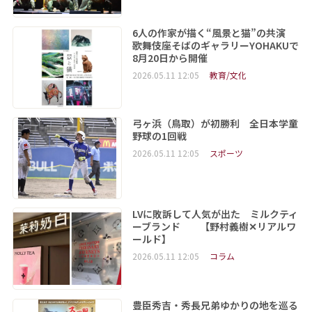
6人の作家が描く“風景と猫”の共演
歌舞伎座そばのギャラリーYOHAKUで
8月20日から開催
2026.05.11 12:05
教育/文化
弓ヶ浜（鳥取）が初勝利 全日本学童
野球の1回戦
2026.05.11 12:05
スポーツ
LVに敗訴して人気が出た ミルクティ
ーブランド 【野村義樹✕リアルワ
ールド】
2026.05.11 12:05
コラム
豊臣秀吉・秀長兄弟ゆかりの地を巡る