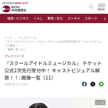
KK KYODO
KK KYODO
NEWS SITE
NEWS SITE
MENU
›
経済 / ビジネス
くらし
教育 / 文化
エンタメ
スポーツ
地
トップページ
お知らせ
トップ
›
プレスリリース
›
『スクールアイドルミュージカル』 チケット公式2次先行受付中！ キャストビジュ
ニュース
アル解禁！！
›
画像一覧（11）
プレスリリース
おすすめコンテンツ
『スクールアイドルミュージカル』 チケット
出版物
公式2次先行受付中！ キャストビジュアル解
禁！！: 画像一覧（11）
会社概要
2026.05.11 12:05
3
/
15