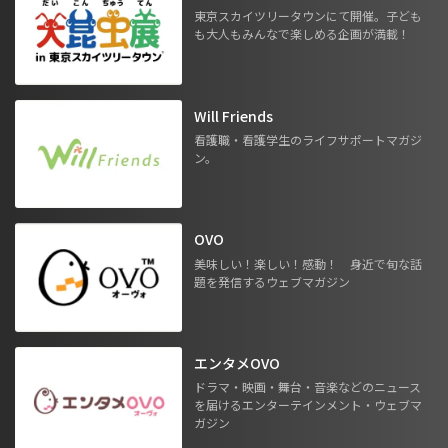
東京スカイツリータウンにて開催。子ども
も大人もみんなで楽しめる企画が満載！
Will Friends
看護職・看護学生のライフサポートマガジ
ン。
OVO
美味しい！楽しい！感動！ 身近で旬な話
題を発信するウェブマガジン
エンタメOVO
ドラマ・映画・舞台・音楽などのニュース
を届けるエンターテインメント・ウェブマ
ガジン