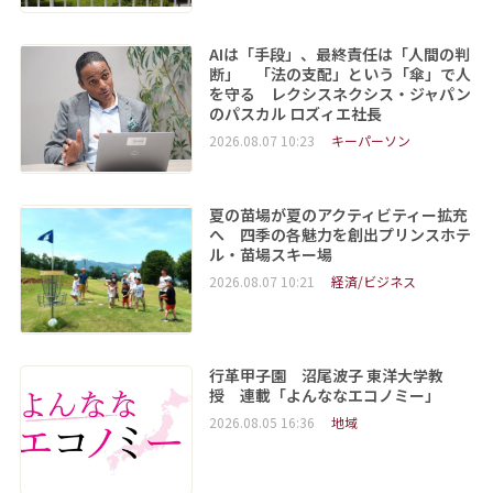
AIは「手段」、最終責任は「人間の判
断」 「法の支配」という「傘」で人
を守る レクシスネクシス・ジャパン
のパスカル ロズィエ社長
2026.08.07 10:23
キーパーソン
夏の苗場が夏のアクティビティー拡充
へ 四季の各魅力を創出プリンスホテ
ル・苗場スキー場
2026.08.07 10:21
経済/ビジネス
行革甲子園 沼尾波子 東洋大学教
授 連載「よんななエコノミー」
2026.08.05 16:36
地域