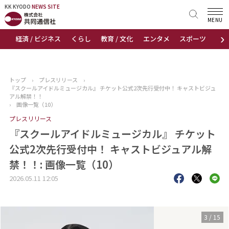
KK KYODO
KK KYODO
NEWS SITE
NEWS SITE
MENU
›
経済 / ビジネス
くらし
教育 / 文化
エンタメ
スポーツ
地
トップページ
お知らせ
トップ
›
プレスリリース
›
『スクールアイドルミュージカル』 チケット公式2次先行受付中！ キャストビジュ
ニュース
アル解禁！！
›
画像一覧（10）
プレスリリース
おすすめコンテンツ
『スクールアイドルミュージカル』 チケット
出版物
公式2次先行受付中！ キャストビジュアル解
禁！！: 画像一覧（10）
会社概要
2026.05.11 12:05
3
/
15