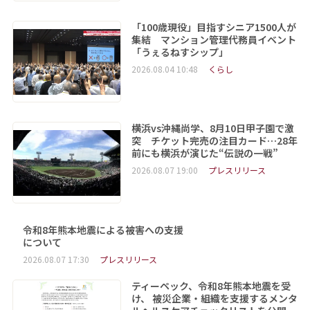
「100歳現役」目指すシニア1500人が
集結 マンション管理代務員イベント
「うぇるねすシップ」
2026.08.04 10:48
くらし
横浜vs沖縄尚学、8月10日甲子園で激
突 チケット完売の注目カード…28年
前にも横浜が演じた“伝説の一戦”
2026.08.07 19:00
プレスリリース
令和8年熊本地震による被害への支援
について
2026.08.07 17:30
プレスリリース
ティーペック、令和8年熊本地震を受
け、 被災企業・組織を支援するメンタ