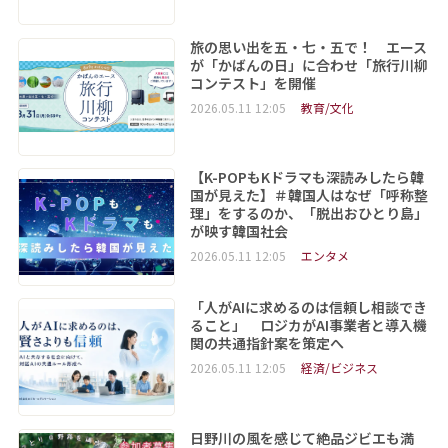
旅の思い出を五・七・五で！ エース
が「かばんの日」に合わせ「旅行川柳
コンテスト」を開催
2026.05.11 12:05
教育/文化
【K-POPもKドラマも深読みしたら韓
国が見えた】＃韓国人はなぜ「呼称整
理」をするのか、「脱出おひとり島」
が映す韓国社会
2026.05.11 12:05
エンタメ
「人がAIに求めるのは信頼し相談でき
ること」 ロジカがAI事業者と導入機
関の共通指針案を策定へ
2026.05.11 12:05
経済/ビジネス
日野川の風を感じて絶品ジビエも満