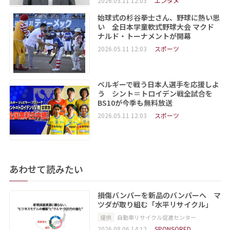
2026.05.11 12:03
エンタメ
始球式の杉谷拳士さん、野球に熱い思
い 全日本学童軟式野球大会 マクド
ナルド・トーナメントが開幕
2026.05.11 12:03
スポーツ
ベルギーで戦う日本人選手を応援しよ
う シント＝トロイデン戦全試合を
BS10が今季も無料放送
2026.05.11 12:03
スポーツ
あわせて読みたい
損傷バンパーを新品のバンパーへ マ
ツダが取り組む「水平リサイクル」
提供
自動車リサイクル促進センター
2026.08.06 14:12
SPONSORED