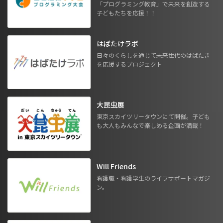
「プログラミング教育」で未来を創造する
子どもたちを応援！！
はばたけラボ
日々のくらしを通じて未来世代のはばたき
を応援するプロジェクト
大昆虫展
東京スカイツリータウンにて開催。子ども
も大人もみんなで楽しめる企画が満載！
Will Friends
看護職・看護学生のライフサポートマガジ
ン。