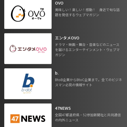
OVO
美味しい！楽しい！感動！ 身近で旬な話
題を発信するウェブマガジン
エンタメOVO
ドラマ・映画・舞台・音楽などのニュース
を届けるエンターテインメント・ウェブマ
ガジン
b.
BtoB企業からBtoC企業まで。全てのビジネ
スマン必見の情報サイト
47NEWS
全国47都道府県・52参加新聞社と共同通信
の内外ニュース