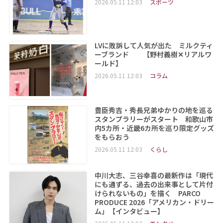
2026.05.11 12:03
スポーツ
LVに敗訴して人気が出た ミルクティ
ーブランド 【野村義樹✕リアルワ
ールド】
2026.05.11 12:03
コラム
豊臣秀吉・秀長兄弟ゆかりの地を巡る
スタンプラリーがスタート 和歌山市
内5カ所・近畿6カ所を巡り限定グッズ
をもらおう
2026.05.11 12:03
くらし
中川大志、三谷幸喜の最新作は「現代
にも通ずる、過去の出来事として片付
けられないもの」を描く PARCO
PRODUCE 2026「アメリカン・ドリー
ム」【インタビュー】