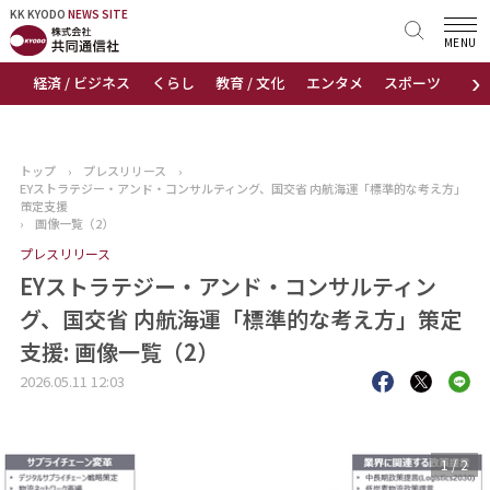
KK KYODO
KK KYODO
NEWS SITE
NEWS SITE
MENU
›
経済 / ビジネス
くらし
教育 / 文化
エンタメ
スポーツ
地
トップページ
お知らせ
トップ
›
プレスリリース
›
EYストラテジー・アンド・コンサルティング、国交省 内航海運「標準的な考え方」
ニュース
策定支援
›
画像一覧（2）
プレスリリース
おすすめコンテンツ
EYストラテジー・アンド・コンサルティン
出版物
グ、国交省 内航海運「標準的な考え方」策定
支援: 画像一覧（2）
会社概要
2026.05.11 12:03
1
/
2