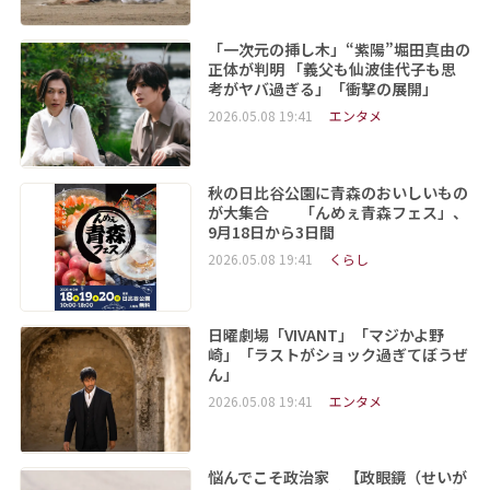
「一次元の挿し木」“紫陽”堀田真由の
正体が判明 「義父も仙波佳代子も思
考がヤバ過ぎる」「衝撃の展開」
2026.05.08 19:41
エンタメ
秋の日比谷公園に青森のおいしいもの
が大集合 「んめぇ青森フェス」、
9月18日から3日間
2026.05.08 19:41
くらし
日曜劇場「VIVANT」「マジかよ野
崎」「ラストがショック過ぎてぼうぜ
ん」
2026.05.08 19:41
エンタメ
悩んでこそ政治家 【政眼鏡（せいが