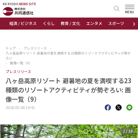
KK KYODO
KK KYODO
NEWS SITE
NEWS SITE
MENU
›
経済 / ビジネス
くらし
教育 / 文化
エンタメ
スポーツ
地
トップページ
お知らせ
トップ
›
プレスリリース
›
八ヶ岳高原リゾート 避暑地の夏を満喫する23種類のリゾートアクティビティが勢ぞ
ニュース
ろい
›
画像一覧（9）
プレスリリース
おすすめコンテンツ
八ヶ岳高原リゾート 避暑地の夏を満喫する23
出版物
種類のリゾートアクティビティが勢ぞろい: 画
像一覧（9）
会社概要
2026.05.08 19:41
3
/
18