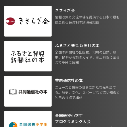
きさらぎ会
情報収集と交流の場を提供する日本で最も
歴史ある会員制の講演会組織
ふるさと発見 新聞社の本
全国の新聞社の出版物。地域の自然、歴
史、民俗から旅のガイド、郷土料理に至る
まで多彩に展開
共同通信社の本
ニュースと情報の世界に新たな光を当て
る。歴史、文化、スポーツなど深い知識と
独自の視点で構成
全国選抜小学生
プログラミング大会