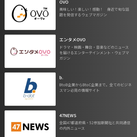
OVO
美味しい！楽しい！感動！ 身近で旬な話
題を発信するウェブマガジン
エンタメOVO
ドラマ・映画・舞台・音楽などのニュース
を届けるエンターテインメント・ウェブマ
ガジン
b.
BtoB企業からBtoC企業まで。全てのビジネ
スマン必見の情報サイト
47NEWS
全国47都道府県・52参加新聞社と共同通信
の内外ニュース