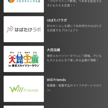
「プログラミング教育」で未来を創造する
子どもたちを応援！！
はばたけラボ
日々のくらしを通じて未来世代のはばたき
を応援するプロジェクト
大昆虫展
東京スカイツリータウンにて開催。子ども
も大人もみんなで楽しめる企画が満載！
Will Friends
看護職・看護学生のライフサポートマガジ
ン。