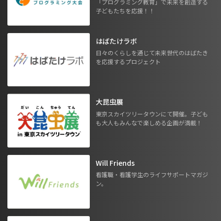
「プログラミング教育」で未来を創造する
子どもたちを応援！！
はばたけラボ
日々のくらしを通じて未来世代のはばたき
を応援するプロジェクト
大昆虫展
東京スカイツリータウンにて開催。子ども
も大人もみんなで楽しめる企画が満載！
Will Friends
看護職・看護学生のライフサポートマガジ
ン。