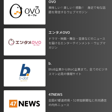
OVO
美味しい！楽しい！感動！ 身近で旬な話
題を発信するウェブマガジン
エンタメOVO
ドラマ・映画・舞台・音楽などのニュース
を届けるエンターテインメント・ウェブマ
ガジン
b.
BtoB企業からBtoC企業まで。全てのビジネ
スマン必見の情報サイト
47NEWS
全国47都道府県・52参加新聞社と共同通信
の内外ニュース