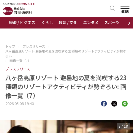
KK KYODO
KK KYODO
NEWS SITE
NEWS SITE
MENU
›
経済 / ビジネス
くらし
教育 / 文化
エンタメ
スポーツ
地
トップページ
お知らせ
トップ
›
プレスリリース
›
八ヶ岳高原リゾート 避暑地の夏を満喫する23種類のリゾートアクティビティが勢ぞ
ニュース
ろい
›
画像一覧（7）
プレスリリース
おすすめコンテンツ
八ヶ岳高原リゾート 避暑地の夏を満喫する23
出版物
種類のリゾートアクティビティが勢ぞろい: 画
像一覧（7）
会社概要
2026.05.08 19:40
3
/
18