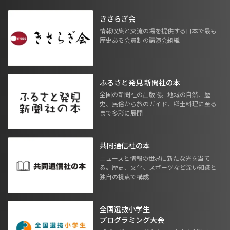
きさらぎ会
情報収集と交流の場を提供する日本で最も
歴史ある会員制の講演会組織
ふるさと発見 新聞社の本
全国の新聞社の出版物。地域の自然、歴
史、民俗から旅のガイド、郷土料理に至る
まで多彩に展開
共同通信社の本
ニュースと情報の世界に新たな光を当て
る。歴史、文化、スポーツなど深い知識と
独自の視点で構成
全国選抜小学生
プログラミング大会