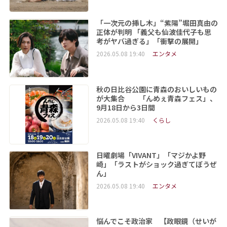
「一次元の挿し木」“紫陽”堀田真由の
正体が判明 「義父も仙波佳代子も思
考がヤバ過ぎる」「衝撃の展開」
2026.05.08 19:40
エンタメ
秋の日比谷公園に青森のおいしいもの
が大集合 「んめぇ青森フェス」、
9月18日から3日間
2026.05.08 19:40
くらし
日曜劇場「VIVANT」「マジかよ野
崎」「ラストがショック過ぎてぼうぜ
ん」
2026.05.08 19:40
エンタメ
悩んでこそ政治家 【政眼鏡（せいが