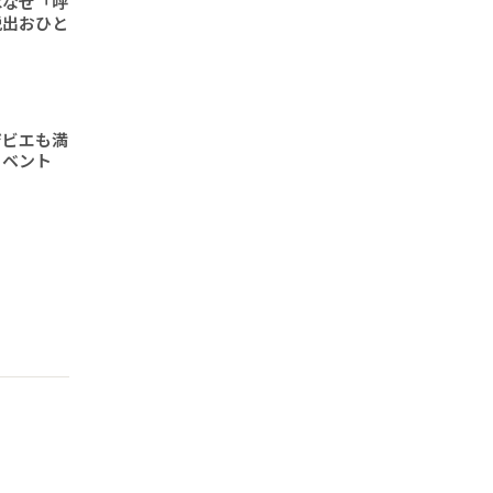
はなぜ「呼
脱出おひと
ジビエも満
イベント