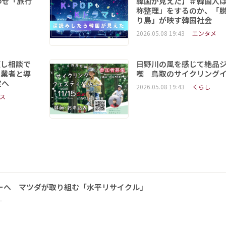
わせ「旅行
韓国が見えた】＃韓国人
称整理」をするのか、「
り島」が映す韓国社会
2026.05.08 19:43
エンタメ
頼し相談で
日野川の風を感じて絶品
事業者と導
喫 鳥取のサイクリング
定へ
2026.05.08 19:43
くらし
ス
ーへ マツダが取り組む「水平リサイクル」
ー