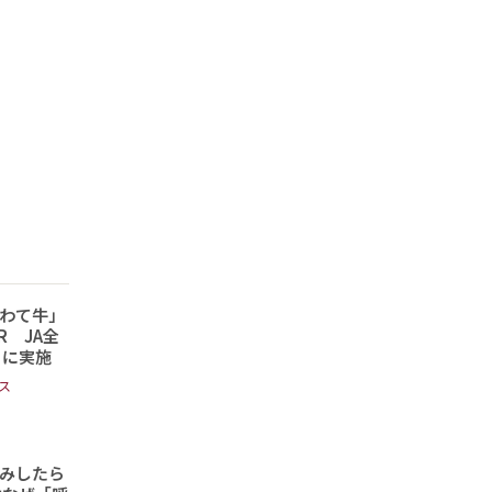
わて牛」
 JA全
日に実施
ス
読みしたら