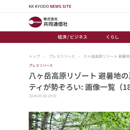
KK KYODO
NEWS SITE
経済 / ビジネス
くらし
トップ
›
プレスリリース
›
八ヶ岳高原リゾート 避暑
トップページ
プレスリリース
お知らせ
八ヶ岳高原リゾート 避暑地の
ティが勢ぞろい: 画像一覧（1
2026.05.08 19:43