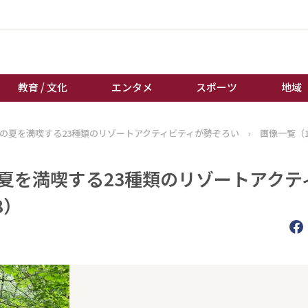
教育 / 文化
エンタメ
スポーツ
地域
地の夏を満喫する23種類のリゾートアクティビティが勢ぞろい
›
画像一覧（1
経済 / ビジネス
誰もが輝いて働く社会へ
くらし
天皇杯サッカー
夏を満喫する23種類のリゾートアクテ
教育 / 文化
オートレース
8）
エンタメ
競輪
スポーツ
ボートレース
地域
棋王戦
キーパーソン
女流本因坊戦