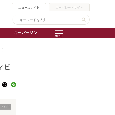
ニュースサイト
コーポレートサイト
キーパーソン
MENU
8）
出版物
会社概要
ィビ
3
/
18