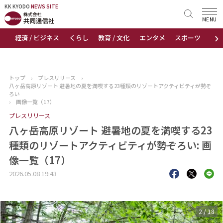
KK KYODO
KK KYODO
NEWS SITE
NEWS SITE
MENU
›
経済 / ビジネス
くらし
教育 / 文化
エンタメ
スポーツ
地
トップページ
お知らせ
トップ
›
プレスリリース
›
八ヶ岳高原リゾート 避暑地の夏を満喫する23種類のリゾートアクティビティが勢ぞ
ニュース
ろい
›
画像一覧（17）
プレスリリース
おすすめコンテンツ
八ヶ岳高原リゾート 避暑地の夏を満喫する23
出版物
種類のリゾートアクティビティが勢ぞろい: 画
像一覧（17）
会社概要
2026.05.08 19:43
3
/
18