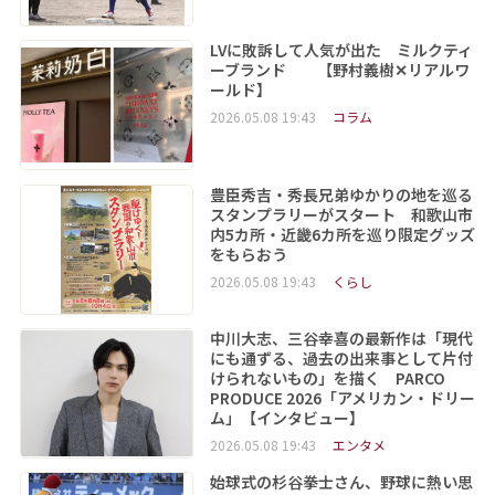
LVに敗訴して人気が出た ミルクティ
ーブランド 【野村義樹✕リアルワ
ールド】
2026.05.08 19:43
コラム
豊臣秀吉・秀長兄弟ゆかりの地を巡る
スタンプラリーがスタート 和歌山市
内5カ所・近畿6カ所を巡り限定グッズ
をもらおう
2026.05.08 19:43
くらし
中川大志、三谷幸喜の最新作は「現代
にも通ずる、過去の出来事として片付
けられないもの」を描く PARCO
PRODUCE 2026「アメリカン・ドリー
ム」【インタビュー】
2026.05.08 19:43
エンタメ
始球式の杉谷拳士さん、野球に熱い思