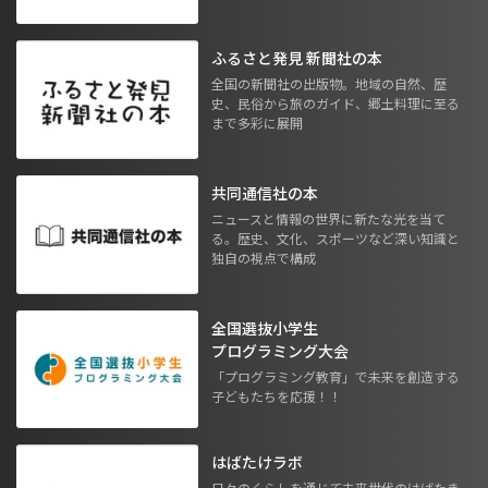
ふるさと発見 新聞社の本
全国の新聞社の出版物。地域の自然、歴
史、民俗から旅のガイド、郷土料理に至る
まで多彩に展開
共同通信社の本
ニュースと情報の世界に新たな光を当て
る。歴史、文化、スポーツなど深い知識と
独自の視点で構成
全国選抜小学生
プログラミング大会
「プログラミング教育」で未来を創造する
子どもたちを応援！！
はばたけラボ
日々のくらしを通じて未来世代のはばたき