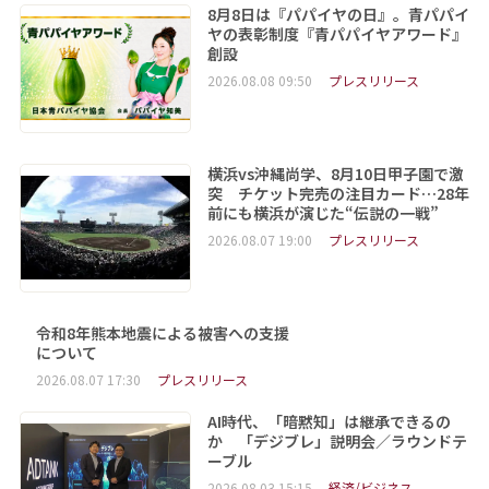
8月8日は『パパイヤの日』。青パパイ
ヤの表彰制度『青パパイヤアワード』
創設
2026.08.08 09:50
プレスリリース
横浜vs沖縄尚学、8月10日甲子園で激
突 チケット完売の注目カード…28年
前にも横浜が演じた“伝説の一戦”
2026.08.07 19:00
プレスリリース
令和8年熊本地震による被害への支援
について
2026.08.07 17:30
プレスリリース
AI時代、「暗黙知」は継承できるの
か 「デジブレ」説明会／ラウンドテ
ーブル
2026.08.03 15:15
経済/ビジネス