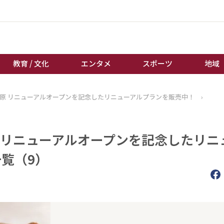
教育 / 文化
エンタメ
スポーツ
地域
高原 リニューアルオープンを記念したリニューアルプランを販売中！
›
経済 / ビジネス
誰もが輝いて働く社会へ
くらし
天皇杯サッカー
教育 / 文化
オートレース
 リニューアルオープンを記念したリニ
エンタメ
競輪
一覧（9）
スポーツ
ボートレース
地域
棋王戦
キーパーソン
女流本因坊戦