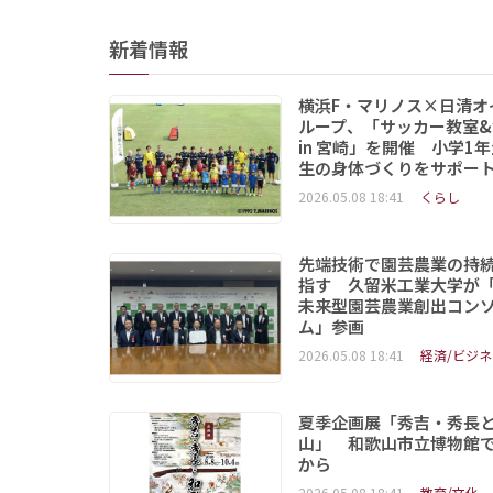
新着情報
横浜F・マリノス×日清オ
ループ、「サッカー教室&
in 宮崎」を開催 小学1
生の身体づくりをサポー
2026.05.08 18:41
くらし
先端技術で園芸農業の持
指す 久留米工業大学が
未来型園芸農業創出コン
ム」参画
2026.05.08 18:41
経済/ビジネ
夏季企画展「秀吉・秀長
山」 和歌山市立博物館で
から
2026.05.08 18:41
教育/文化