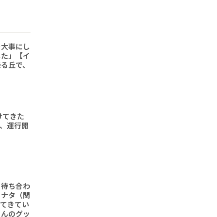
を大事にし
した」【イ
降る丘で、
けてきた
形、運行開
と待ち合わ
ヒナタ（関
ってきてい
さんのグッ