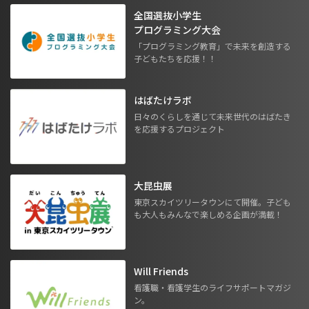
全国選抜小学生
プログラミング大会
「プログラミング教育」で未来を創造する
子どもたちを応援！！
はばたけラボ
日々のくらしを通じて未来世代のはばたき
を応援するプロジェクト
大昆虫展
東京スカイツリータウンにて開催。子ども
も大人もみんなで楽しめる企画が満載！
Will Friends
看護職・看護学生のライフサポートマガジ
ン。