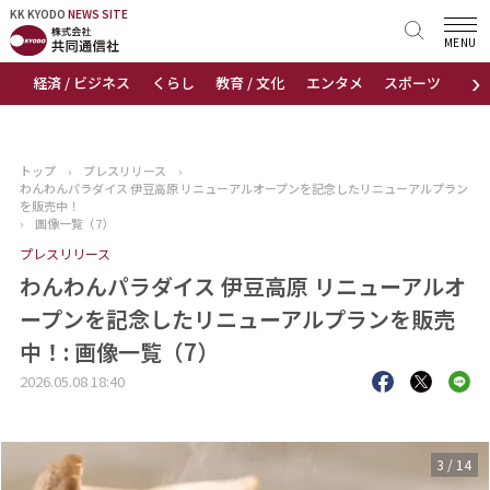
KK KYODO
KK KYODO
NEWS SITE
NEWS SITE
MENU
›
経済 / ビジネス
くらし
教育 / 文化
エンタメ
スポーツ
地
トップページ
お知らせ
トップ
›
プレスリリース
›
わんわんパラダイス 伊豆高原 リニューアルオープンを記念したリニューアルプラン
ニュース
を販売中！
›
画像一覧（7）
プレスリリース
おすすめコンテンツ
わんわんパラダイス 伊豆高原 リニューアルオ
出版物
ープンを記念したリニューアルプランを販売
中！: 画像一覧（7）
会社概要
2026.05.08 18:40
4
/
14