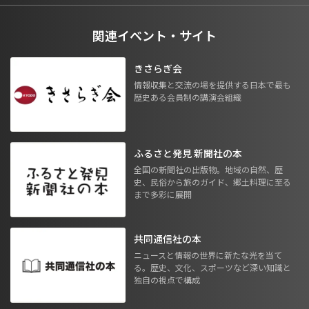
関連イベント・サイト
きさらぎ会
情報収集と交流の場を提供する日本で最も
歴史ある会員制の講演会組織
ふるさと発見 新聞社の本
全国の新聞社の出版物。地域の自然、歴
史、民俗から旅のガイド、郷土料理に至る
まで多彩に展開
共同通信社の本
ニュースと情報の世界に新たな光を当て
る。歴史、文化、スポーツなど深い知識と
独自の視点で構成