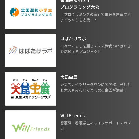
全国選抜小学生
プログラミング大会
「プログラミング教育」で未来を創造する
子どもたちを応援！！
はばたけラボ
日々のくらしを通じて未来世代のはばたき
を応援するプロジェクト
大昆虫展
東京スカイツリータウンにて開催。子ども
も大人もみんなで楽しめる企画が満載！
Will Friends
看護職・看護学生のライフサポートマガジ
ン。