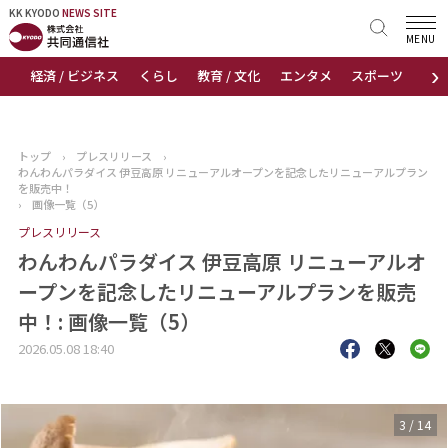
KK KYODO
KK KYODO
NEWS SITE
NEWS SITE
MENU
›
経済 / ビジネス
くらし
教育 / 文化
エンタメ
スポーツ
地
トップページ
お知らせ
トップ
›
プレスリリース
›
わんわんパラダイス 伊豆高原 リニューアルオープンを記念したリニューアルプラン
ニュース
を販売中！
›
画像一覧（5）
プレスリリース
おすすめコンテンツ
わんわんパラダイス 伊豆高原 リニューアルオ
出版物
ープンを記念したリニューアルプランを販売
中！: 画像一覧（5）
会社概要
2026.05.08 18:40
3
/
14