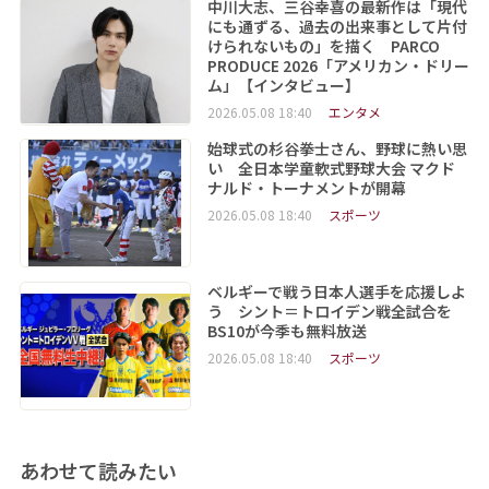
中川大志、三谷幸喜の最新作は「現代
にも通ずる、過去の出来事として片付
けられないもの」を描く PARCO
PRODUCE 2026「アメリカン・ドリー
ム」【インタビュー】
2026.05.08 18:40
エンタメ
始球式の杉谷拳士さん、野球に熱い思
い 全日本学童軟式野球大会 マクド
ナルド・トーナメントが開幕
2026.05.08 18:40
スポーツ
ベルギーで戦う日本人選手を応援しよ
う シント＝トロイデン戦全試合を
BS10が今季も無料放送
2026.05.08 18:40
スポーツ
あわせて読みたい