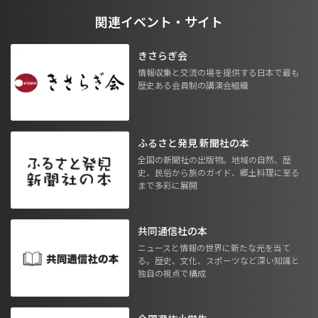
関連イベント・サイト
きさらぎ会
情報収集と交流の場を提供する日本で最も
歴史ある会員制の講演会組織
ふるさと発見 新聞社の本
全国の新聞社の出版物。地域の自然、歴
史、民俗から旅のガイド、郷土料理に至る
まで多彩に展開
共同通信社の本
ニュースと情報の世界に新たな光を当て
る。歴史、文化、スポーツなど深い知識と
独自の視点で構成