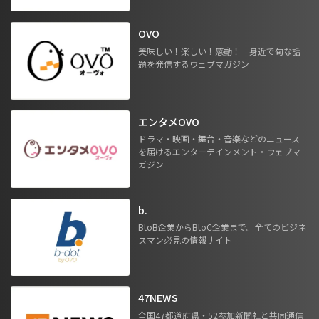
OVO
美味しい！楽しい！感動！ 身近で旬な話
題を発信するウェブマガジン
エンタメOVO
ドラマ・映画・舞台・音楽などのニュース
を届けるエンターテインメント・ウェブマ
ガジン
b.
BtoB企業からBtoC企業まで。全てのビジネ
スマン必見の情報サイト
47NEWS
全国47都道府県・52参加新聞社と共同通信