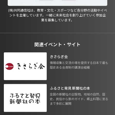
(株)共同通信社は、教育・文化・スポーツなど各分野の活動やイベ
ントを主催しています。一緒に未来社会を創り上げていく参加企
業を募集しています。
関連イベント・サイト
きさらぎ会
情報収集と交流の場を提供する日本で最も
歴史ある会員制の講演会組織
ふるさと発見 新聞社の本
全国の新聞社の出版物。地域の自然、歴
史、民俗から旅のガイド、郷土料理に至る
まで多彩に展開