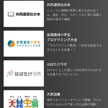
共同通信社の本
ニュースと情報の世界に新たな光を当て
る。歴史、文化、スポーツなど深い知識と
独自の視点で構成
全国選抜小学生
プログラミング大会
「プログラミング教育」で未来を創造する
子どもたちを応援！！
はばたけラボ
日々のくらしを通じて未来世代のはばたき
を応援するプロジェクト
大昆虫展
東京スカイツリータウンにて開催。子ども
も大人もみんなで楽しめる企画が満載！