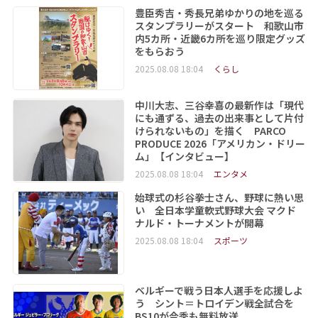
豊臣秀吉・秀長兄弟ゆかりの地を巡る
スタンプラリーがスタート 和歌山市
内5カ所・近畿6カ所を巡り限定グッズ
をもらおう
2025.08.08 18:04
くらし
中川大志、三谷幸喜の最新作は「現代
にも通ずる、過去の出来事として片付
けられないもの」を描く PARCO
PRODUCE 2026「アメリカン・ドリー
ム」【インタビュー】
2025.08.08 18:04
エンタメ
始球式の杉谷拳士さん、野球に熱い思
い 全日本学童軟式野球大会 マクド
ナルド・トーナメントが開幕
2025.08.08 18:04
スポーツ
ベルギーで戦う日本人選手を応援しよ
う シント＝トロイデン戦全試合を
BS10が今季も無料放送