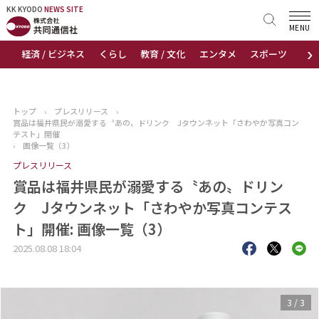
KK KYODO
KK KYODO
NEWS SITE
NEWS SITE
MENU
›
経済 / ビジネス
くらし
教育 / 文化
エンタメ
スポーツ
地
トップページ
お知らせ
トップ
›
プレスリリース
›
賞品は福井県民が溺愛する〝あの〟ドリンク Jタウンネット「さわやか写真コン
ニュース
テスト」開催
›
画像一覧（3）
プレスリリース
おすすめコンテンツ
賞品は福井県民が溺愛する〝あの〟ドリン
出版物
ク Jタウンネット「さわやか写真コンテス
ト」開催: 画像一覧（3）
会社概要
2025.08.08 18:04
3
/
3