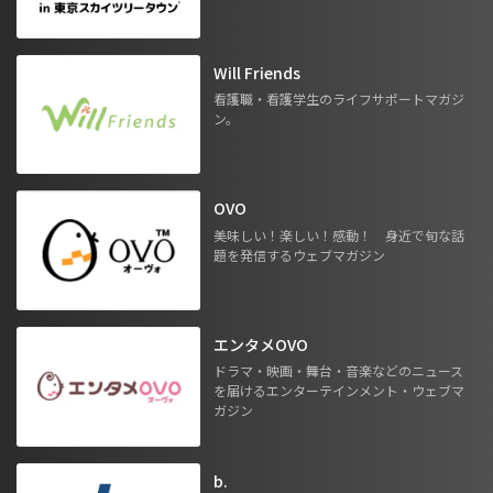
Will Friends
看護職・看護学生のライフサポートマガジ
ン。
OVO
美味しい！楽しい！感動！ 身近で旬な話
題を発信するウェブマガジン
エンタメOVO
ドラマ・映画・舞台・音楽などのニュース
を届けるエンターテインメント・ウェブマ
ガジン
b.