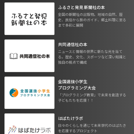
ふるさと発見 新聞社の本
全国の新聞社の出版物。地域の自然、歴
史、民俗から旅のガイド、郷土料理に至る
まで多彩に展開
共同通信社の本
ニュースと情報の世界に新たな光を当て
る。歴史、文化、スポーツなど深い知識と
独自の視点で構成
全国選抜小学生
プログラミング大会
「プログラミング教育」で未来を創造する
子どもたちを応援！！
はばたけラボ
日々のくらしを通じて未来世代のはばたき
を応援するプロジェクト