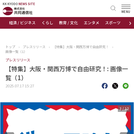
KK KYODO
KK KYODO
NEWS SITE
NEWS SITE
MENU
›
経済 / ビジネス
くらし
教育 / 文化
エンタメ
スポーツ
地
トップページ
お知らせ
トップ
›
プレスリリース
›
【特集】大阪・関西万博で自由研究！
›
画像一覧（1）
ニュース
プレスリリース
【特集】大阪・関西万博で自由研究！: 画像一
おすすめコンテンツ
覧（1）
出版物
2025.07.17 15:27
会社概要
3
/
12