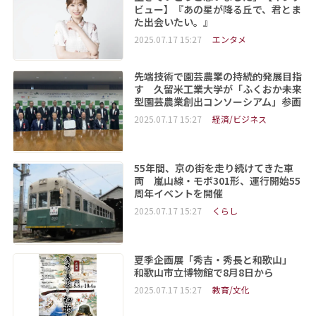
ビュー】『あの星が降る丘で、君とま
た出会いたい。』
2025.07.17 15:27
エンタメ
先端技術で園芸農業の持続的発展目指
す 久留米工業大学が「ふくおか未来
型園芸農業創出コンソーシアム」参画
2025.07.17 15:27
経済/ビジネス
55年間、京の街を走り続けてきた車
両 嵐山線・モボ301形、運行開始55
周年イベントを開催
2025.07.17 15:27
くらし
夏季企画展「秀吉・秀長と和歌山」
和歌山市立博物館で8月8日から
2025.07.17 15:27
教育/文化