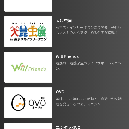
大昆虫展
東京スカイツリータウンにて開催。子ども
も大人もみんなで楽しめる企画が満載！
Will Friends
看護職・看護学生のライフサポートマガジ
ン。
OVO
美味しい！楽しい！感動！ 身近で旬な話
題を発信するウェブマガジン
エンタメOVO