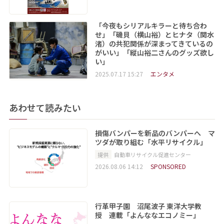
「今夜もシリアルキラーと待ち合わ
せ」「磯貝（横山裕）とヒナタ（関水
渚）の共犯関係が深まってきているの
がいい」「縦山裕二さんのグッズ欲し
い」
2025.07.17 15:27
エンタメ
あわせて読みたい
損傷バンパーを新品のバンパーへ マ
ツダが取り組む「水平リサイクル」
提供
自動車リサイクル促進センター
2026.08.06 14:12
SPONSORED
行革甲子園 沼尾波子 東洋大学教
授 連載「よんななエコノミー」