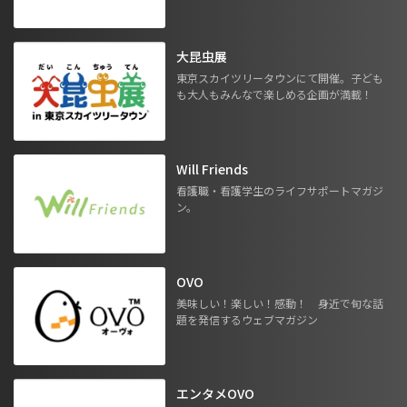
大昆虫展
東京スカイツリータウンにて開催。子ども
も大人もみんなで楽しめる企画が満載！
Will Friends
看護職・看護学生のライフサポートマガジ
ン。
OVO
美味しい！楽しい！感動！ 身近で旬な話
題を発信するウェブマガジン
エンタメOVO