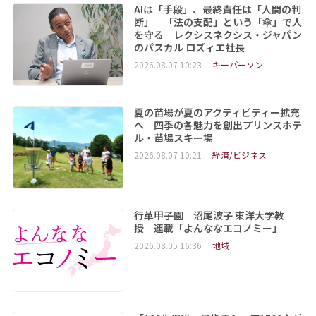
AIは「手段」、最終責任は「人間の判
断」 「法の支配」という「傘」で人
を守る レクシスネクシス・ジャパン
のパスカル ロズィエ社長
2026.08.07 10:23
キーパーソン
夏の苗場が夏のアクティビティー拡充
へ 四季の各魅力を創出プリンスホテ
ル・苗場スキー場
2026.08.07 10:21
経済/ビジネス
行革甲子園 沼尾波子 東洋大学教
授 連載「よんななエコノミー」
2026.08.05 16:36
地域