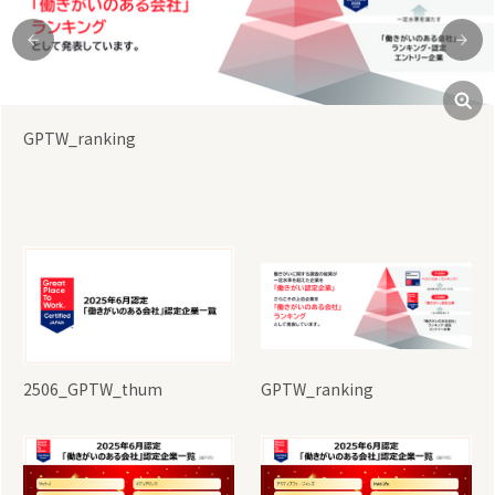
前
次
2506_GPTW_Certification_01
2506_GPTW_thum
GPTW_ranking