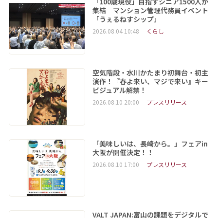
「100歳現役」目指すシニア1500人が
集結 マンション管理代務員イベント
「うぇるねすシップ」
2026.08.04 10:48
くらし
空気階段・水川かたまり初舞台・初主
演作！『春よ来い、マジで来い』キー
ビジュアル解禁！
2026.08.10 20:00
プレスリリース
「美味しいは、長崎から。」フェアin
大阪が開催決定！！
2026.08.10 17:00
プレスリリース
VALT JAPAN:富山の課題をデジタルで