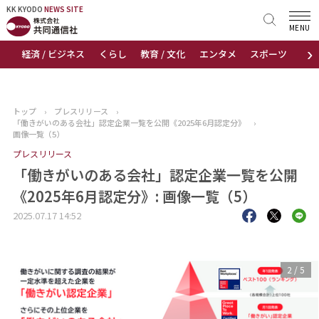
KK KYODO
KK KYODO
NEWS SITE
NEWS SITE
MENU
›
経済 / ビジネス
くらし
教育 / 文化
エンタメ
スポーツ
地
トップページ
お知らせ
トップ
›
プレスリリース
›
「働きがいのある会社」認定企業一覧を公開《2025年6月認定分》
›
ニュース
画像一覧（5）
プレスリリース
おすすめコンテンツ
「働きがいのある会社」認定企業一覧を公開
《2025年6月認定分》: 画像一覧（5）
出版物
2025.07.17 14:52
会社概要
3
/
5