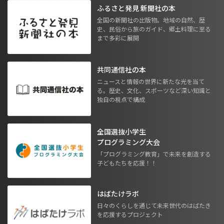
ふるさと発見 新聞社の本
全国の新聞社の出版物。地域の自然、歴
史、民俗から旅のガイド、郷土料理に至る
まで多彩に展開
共同通信社の本
ニュースと情報の世界に新たな光を当て
る。歴史、文化、スポーツなど深い知識と
独自の視点で構成
全国選抜小学生
プログラミング大会
「プログラミング教育」で未来を創造する
子どもたちを応援！！
はばたけラボ
日々のくらしを通じて未来世代のはばたき
を応援するプロジェクト