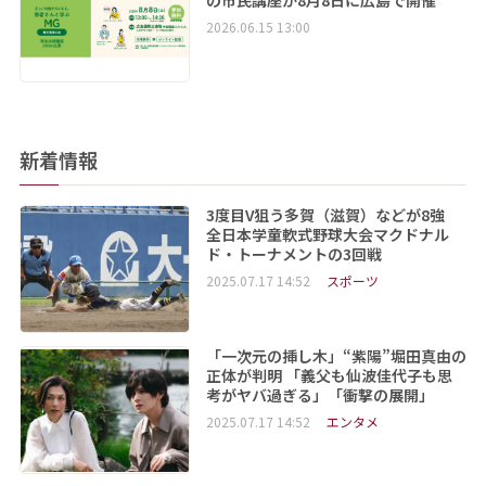
の市民講座が8月8日に広島で開催
2026.06.15 13:00
新着情報
3度目V狙う多賀（滋賀）などが8強
全日本学童軟式野球大会マクドナル
ド・トーナメントの3回戦
2025.07.17 14:52
スポーツ
「一次元の挿し木」“紫陽”堀田真由の
正体が判明 「義父も仙波佳代子も思
考がヤバ過ぎる」「衝撃の展開」
2025.07.17 14:52
エンタメ