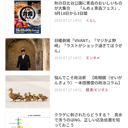
秋の日比谷公園に青森のおいしいもの
が大集合 「んめぇ青森フェス」、
9月18日から3日間
2025.07.17 14:52
くらし
日曜劇場「VIVANT」「マジかよ野
崎」「ラストがショック過ぎてぼうぜ
ん」
2025.07.17 14:52
エンタメ
悩んでこそ政治家 【政眼鏡（せいが
んきょう）－本田雅俊の政治コラム】
2025.07.17 14:52
経済/ビジネス
クラゲに刺されたらどうする？ 真水
で洗うのはNG、正しい応急処置を知
っておこう