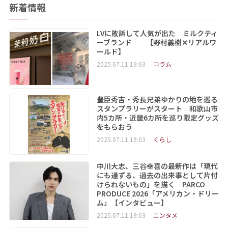
新着情報
LVに敗訴して人気が出た ミルクティ
ーブランド 【野村義樹✕リアルワ
ールド】
2025.07.11 19:03
コラム
豊臣秀吉・秀長兄弟ゆかりの地を巡る
スタンプラリーがスタート 和歌山市
内5カ所・近畿6カ所を巡り限定グッズ
をもらおう
2025.07.11 19:03
くらし
中川大志、三谷幸喜の最新作は「現代
にも通ずる、過去の出来事として片付
けられないもの」を描く PARCO
PRODUCE 2026「アメリカン・ドリー
ム」【インタビュー】
2025.07.11 19:03
エンタメ