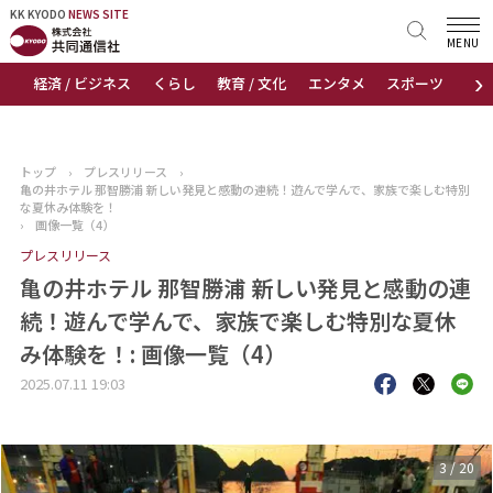
KK KYODO
KK KYODO
NEWS SITE
NEWS SITE
MENU
›
経済 / ビジネス
くらし
教育 / 文化
エンタメ
スポーツ
地
トップページ
お知らせ
トップ
›
プレスリリース
›
亀の井ホテル 那智勝浦 新しい発見と感動の連続！遊んで学んで、家族で楽しむ特別
ニュース
な夏休み体験を！
›
画像一覧（4）
プレスリリース
おすすめコンテンツ
亀の井ホテル 那智勝浦 新しい発見と感動の連
出版物
続！遊んで学んで、家族で楽しむ特別な夏休
み体験を！: 画像一覧（4）
会社概要
2025.07.11 19:03
3
/
20