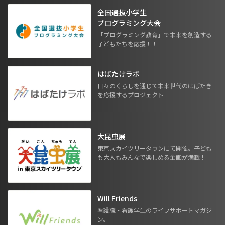
全国選抜小学生
プログラミング大会
「プログラミング教育」で未来を創造する
子どもたちを応援！！
はばたけラボ
日々のくらしを通じて未来世代のはばたき
を応援するプロジェクト
大昆虫展
東京スカイツリータウンにて開催。子ども
も大人もみんなで楽しめる企画が満載！
Will Friends
看護職・看護学生のライフサポートマガジ
ン。