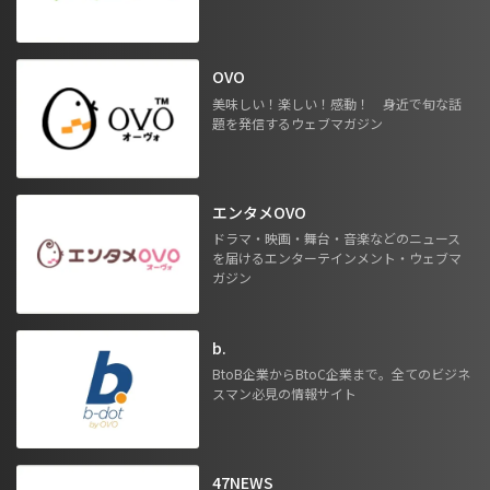
OVO
美味しい！楽しい！感動！ 身近で旬な話
題を発信するウェブマガジン
エンタメOVO
ドラマ・映画・舞台・音楽などのニュース
を届けるエンターテインメント・ウェブマ
ガジン
b.
BtoB企業からBtoC企業まで。全てのビジネ
スマン必見の情報サイト
47NEWS