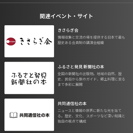
関連イベント・サイト
きさらぎ会
情報収集と交流の場を提供する日本で最も
歴史ある会員制の講演会組織
ふるさと発見 新聞社の本
全国の新聞社の出版物。地域の自然、歴
史、民俗から旅のガイド、郷土料理に至る
まで多彩に展開
共同通信社の本
ニュースと情報の世界に新たな光を当て
る。歴史、文化、スポーツなど深い知識と
独自の視点で構成