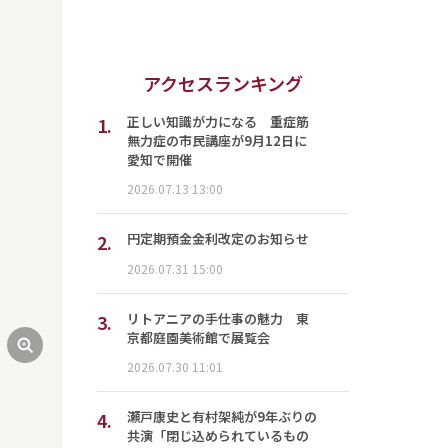
次
アクセスランキング
1.
正しい知識が力になる 重症筋
無力症の市民講座が9月12日に
愛知で開催
2026.07.13 13:00
2.
円定期預金金利改定のお知らせ
2026.07.31 15:00
3.
リトアニアの手仕事の魅力 東
京都庭園美術館で展覧会
2026.07.30 11:01
4.
瀬戸康史と有村架純が9年ぶりの
共演「閉じ込められているもの