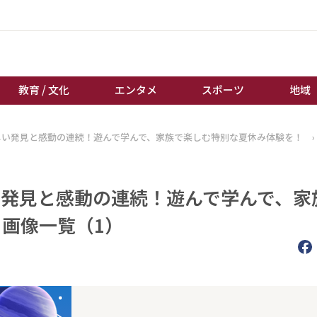
教育 / 文化
エンタメ
スポーツ
地域
新しい発見と感動の連続！遊んで学んで、家族で楽しむ特別な夏休み体験を！
›
経済 / ビジネス
誰もが輝いて働く社会へ
くらし
天皇杯サッカー
教育 / 文化
オートレース
い発見と感動の連続！遊んで学んで、家
エンタメ
競輪
 画像一覧（1）
スポーツ
ボートレース
地域
棋王戦
キーパーソン
女流本因坊戦