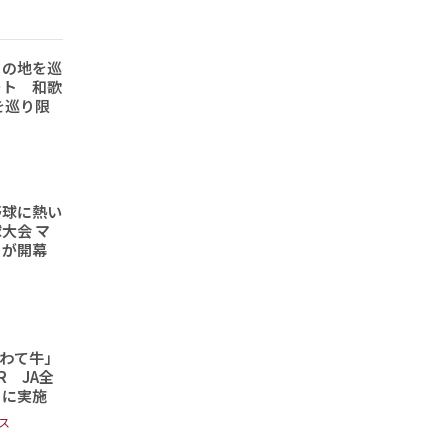
りの地を巡
ート 和歌
を巡り限
野球に熱い
大会 マ
トが開幕
わて牛」
 JA全
日に実施
ス