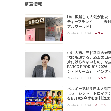
新着情報
LVに敗訴して人気が出た
ティーブランド 【野村
アルワールド】
2025.07.11 19:03
コラム
中川大志、三谷幸喜の最
代にも通ずる、過去の出
片付けられないもの」
PARCO PRODUCE 202
ン・ドリーム」【インタ
2025.07.11 19:03
エンタメ
ベルギーで戦う日本人選
よう シント＝トロイデ
をBS10が今季も無料放送
2025.07.11 19:03
スポーツ