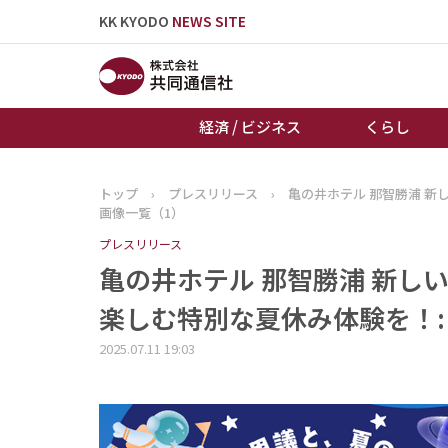
KK KYODO
NEWS SITE
経済 / ビジネス
くらし
トップ
›
プレスリリース
›
亀の井ホテル 那智勝浦 
トップページ
画像一覧（1）
お知らせ
プレスリリース
亀の井ホテル 那智勝浦 新し
楽しむ特別な夏休み体験を！:
2025.07.11 19:03