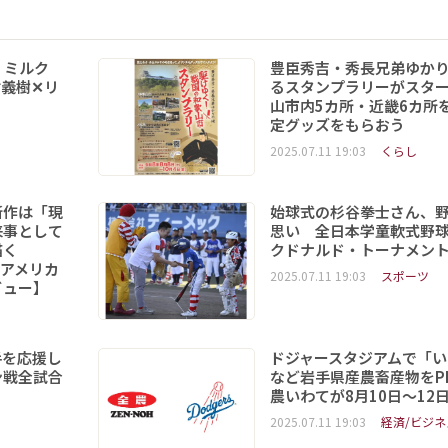
 ミルク
豊臣秀吉・秀長兄弟ゆか
義樹✕リ
るスタンプラリーがスタ
山市内5カ所・近畿6カ所
定グッズをもらおう
2025.07.11 19:03
くらし
新作は「現
始球式の杉谷拳士さん、
来事として
思い 全日本学童軟式野球
を描く
クドナルド・トーナメン
6「アメリカ
2025.07.11 19:03
スポーツ
ビュー】
手を応援し
ドジャースタジアムで「い
ン戦全試合
など岩手県産農畜産物をPR
農いわてが8月10日～12
2025.07.11 19:03
経済/ビジネ