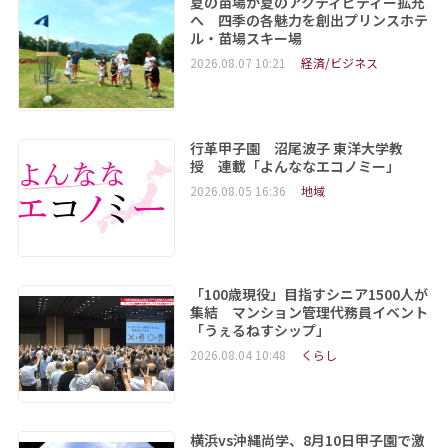
夏の苗場が夏のアクティビティー拡充
へ 四季の各魅力を創出プリンスホテ
ル・苗場スキー場
2026.08.07 10:21
経済/ビジネス
行革甲子園 沼尾波子 東洋大学教
授 連載「よんななエコノミー」
2026.08.05 16:36
地域
「100歳現役」目指すシニア1500人が
集結 マンション管理代務員イベント
「うぇるねすシップ」
2026.08.04 10:48
くらし
横浜vs沖縄尚学、8月10日甲子園で激