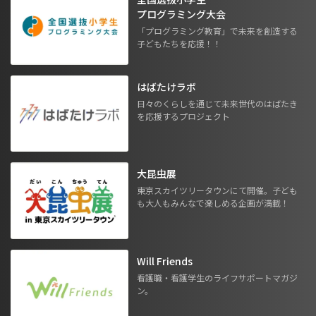
プログラミング大会
「プログラミング教育」で未来を創造する
子どもたちを応援！！
はばたけラボ
日々のくらしを通じて未来世代のはばたき
を応援するプロジェクト
大昆虫展
東京スカイツリータウンにて開催。子ども
も大人もみんなで楽しめる企画が満載！
Will Friends
看護職・看護学生のライフサポートマガジ
ン。