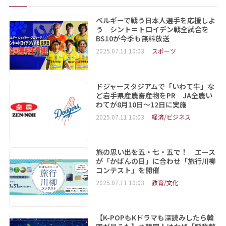
ベルギーで戦う日本人選手を応援しよ
う シント＝トロイデン戦全試合を
BS10が今季も無料放送
2025.07.11 10:03
スポーツ
ドジャースタジアムで「いわて牛」な
ど岩手県産農畜産物をPR JA全農い
わてが8月10日～12日に実施
2025.07.11 10:03
経済/ビジネス
旅の思い出を五・七・五で！ エース
が「かばんの日」に合わせ「旅行川柳
コンテスト」を開催
2025.07.11 10:03
教育/文化
【K-POPもKドラマも深読みしたら韓