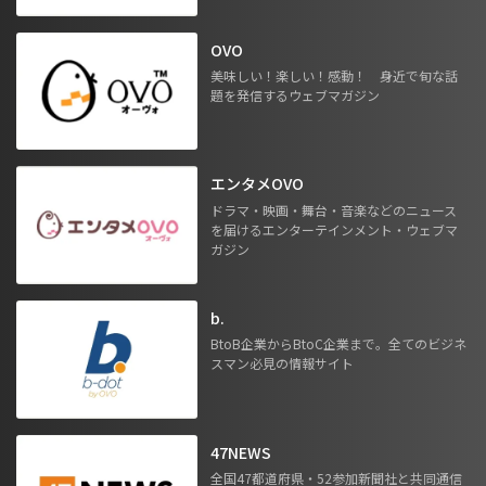
OVO
美味しい！楽しい！感動！ 身近で旬な話
題を発信するウェブマガジン
エンタメOVO
ドラマ・映画・舞台・音楽などのニュース
を届けるエンターテインメント・ウェブマ
ガジン
b.
BtoB企業からBtoC企業まで。全てのビジネ
スマン必見の情報サイト
47NEWS
全国47都道府県・52参加新聞社と共同通信