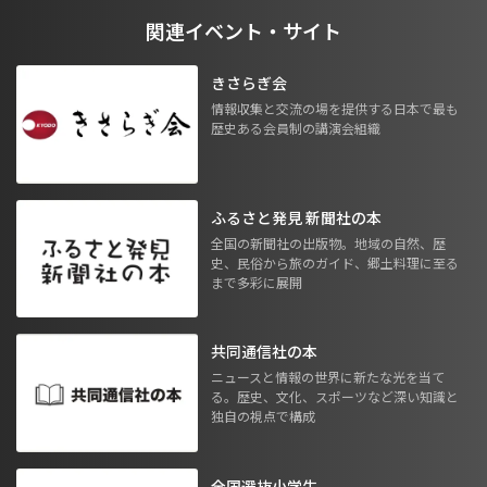
関連イベント・サイト
きさらぎ会
情報収集と交流の場を提供する日本で最も
歴史ある会員制の講演会組織
ふるさと発見 新聞社の本
全国の新聞社の出版物。地域の自然、歴
史、民俗から旅のガイド、郷土料理に至る
まで多彩に展開
共同通信社の本
ニュースと情報の世界に新たな光を当て
る。歴史、文化、スポーツなど深い知識と
独自の視点で構成
全国選抜小学生