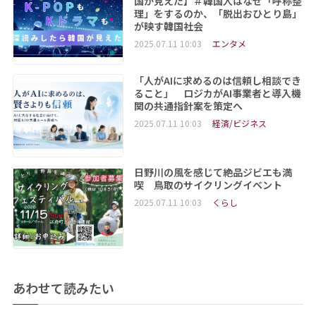
国が見えた】＃韓国人はなぜ「呼称整
理」をするのか、「脱出おひとり島」
が映す韓国社会
2025.07.11 10:03
エンタメ
「人がAIに求めるのは信頼し相談でき
ること」 ロジカがAI事業者と導入機
関の共通指針案を策定へ
2025.07.11 10:03
経済/ビジネス
日野川の風を感じて絶品ジビエも満
喫 鳥取のサイクリングイベント
2025.07.11 10:03
くらし
あわせて読みたい