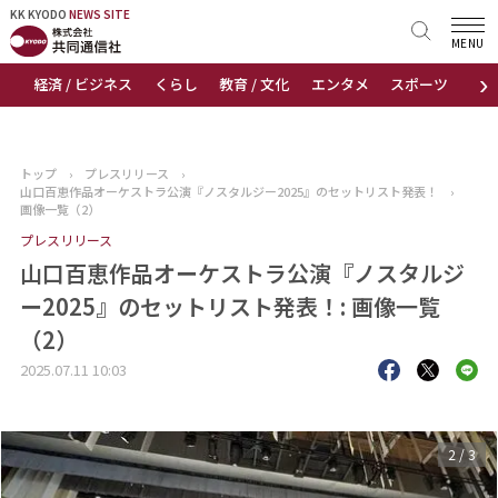
KK KYODO
KK KYODO
NEWS SITE
NEWS SITE
MENU
›
経済 / ビジネス
くらし
教育 / 文化
エンタメ
スポーツ
地
トップページ
お知らせ
トップ
›
プレスリリース
›
山口百恵作品オーケストラ公演『ノスタルジー2025』のセットリスト発表！
›
ニュース
画像一覧（2）
プレスリリース
おすすめコンテンツ
山口百恵作品オーケストラ公演『ノスタルジ
ー2025』のセットリスト発表！: 画像一覧
出版物
（2）
会社概要
2025.07.11 10:03
3
/
3