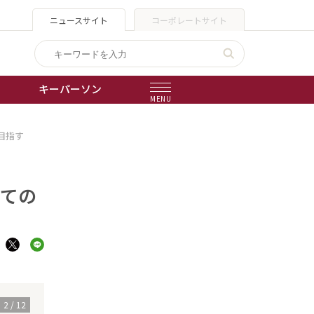
ニュースサイト
コーポレートサイト
キーパーソン
MENU
目指す
出版物
会社概要
全ての
2
/
12