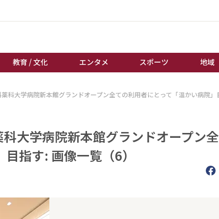
教育 / 文化
エンタメ
スポーツ
地域
大阪医科薬科大学病院新本館グランドオープン全ての利用者にとって「温かい病院」
経済 / ビジネス
誰もが輝いて働く社会へ
くらし
天皇杯サッカー
教育 / 文化
オートレース
医科薬科大学病院新本館グランドオープン
エンタメ
競輪
目指す: 画像一覧（6）
スポーツ
ボートレース
地域
棋王戦
キーパーソン
女流本因坊戦