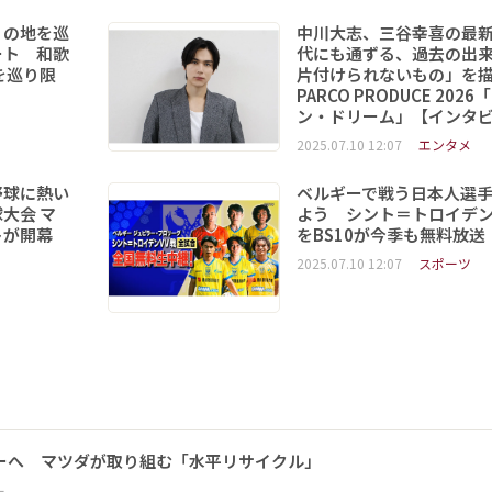
りの地を巡
中川大志、三谷幸喜の最
ート 和歌
代にも通ずる、過去の出
を巡り限
片付けられないもの」を
PARCO PRODUCE 202
ン・ドリーム」【インタ
2025.07.10 12:07
エンタメ
野球に熱い
ベルギーで戦う日本人選
大会 マ
よう シント＝トロイデ
トが開幕
をBS10が今季も無料放送
2025.07.10 12:07
スポーツ
ーへ マツダが取り組む「水平リサイクル」
ー