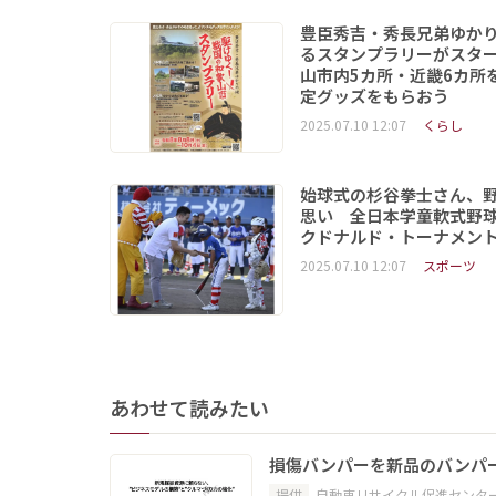
豊臣秀吉・秀長兄弟ゆか
るスタンプラリーがスタ
山市内5カ所・近畿6カ所
定グッズをもらおう
2025.07.10 12:07
くらし
始球式の杉谷拳士さん、
思い 全日本学童軟式野球
クドナルド・トーナメン
2025.07.10 12:07
スポーツ
あわせて読みたい
損傷バンパーを新品のバンパ
提供
自動車リサイクル促進センタ