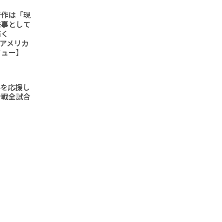
新作は「現
来事として
描く
6「アメリカ
ビュー】
手を応援し
ン戦全試合