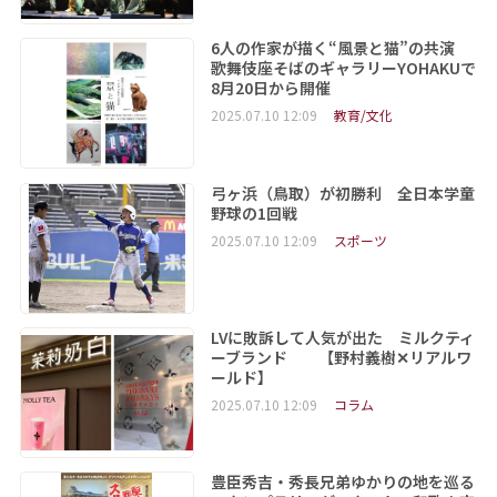
6人の作家が描く“風景と猫”の共演
歌舞伎座そばのギャラリーYOHAKUで
8月20日から開催
2025.07.10 12:09
教育/文化
弓ヶ浜（鳥取）が初勝利 全日本学童
野球の1回戦
2025.07.10 12:09
スポーツ
LVに敗訴して人気が出た ミルクティ
ーブランド 【野村義樹✕リアルワ
ールド】
2025.07.10 12:09
コラム
豊臣秀吉・秀長兄弟ゆかりの地を巡る