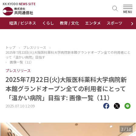
KK KYODO
KK KYODO
NEWS SITE
NEWS SITE
MENU
›
経済 / ビジネス
くらし
教育 / 文化
エンタメ
スポーツ
地
トップページ
お知らせ
トップ
›
プレスリリース
›
2025年7月22日(火)大阪医科薬科大学病院新本館グランドオープン全ての利用者にと
ニュース
って「温かい病院」目指す
›
画像一覧（11）
プレスリリース
おすすめコンテンツ
2025年7月22日(火)大阪医科薬科大学病院新
出版物
本館グランドオープン全ての利用者にとって
「温かい病院」目指す: 画像一覧（11）
会社概要
2025.07.10 12:09
3
/
12