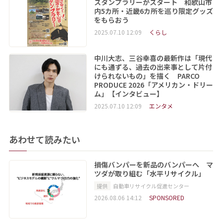
スタンプラリーがスタート 和歌山市
内5カ所・近畿6カ所を巡り限定グッズ
をもらおう
2025.07.10 12:09
くらし
中川大志、三谷幸喜の最新作は「現代
にも通ずる、過去の出来事として片付
けられないもの」を描く PARCO
PRODUCE 2026「アメリカン・ドリー
ム」【インタビュー】
2025.07.10 12:09
エンタメ
あわせて読みたい
損傷バンパーを新品のバンパーへ マ
ツダが取り組む「水平リサイクル」
提供
自動車リサイクル促進センター
2026.08.06 14:12
SPONSORED