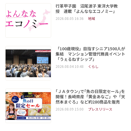
行革甲子園 沼尾波子 東洋大学教
授 連載「よんななエコノミー」
2026.08.05 16:36
地域
「100歳現役」目指すシニア1500人が
集結 マンション管理代務員イベント
「うぇるねすシップ」
2026.08.04 10:48
くらし
｢ＪＡタウン｣で｢魚の日限定セール｣を
開催！長崎県産「黄金あなご」や「天
然本まぐろ」など約280商品を販売
2026.08.09 15:00
プレスリリース