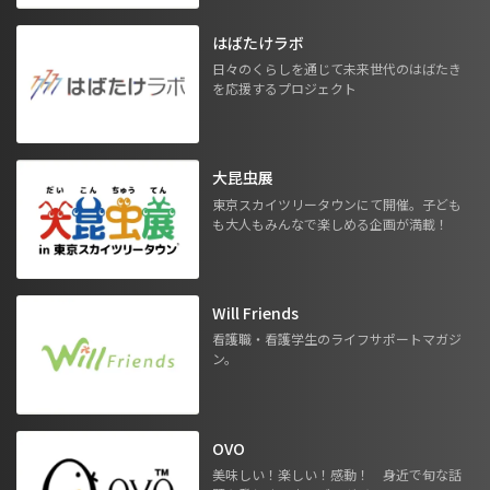
はばたけラボ
日々のくらしを通じて未来世代のはばたき
を応援するプロジェクト
大昆虫展
東京スカイツリータウンにて開催。子ども
も大人もみんなで楽しめる企画が満載！
Will Friends
看護職・看護学生のライフサポートマガジ
ン。
OVO
美味しい！楽しい！感動！ 身近で旬な話