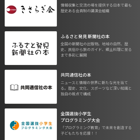
情報収集と交流の場を提供する日本で最も
歴史ある会員制の講演会組織
ふるさと発見 新聞社の本
全国の新聞社の出版物。地域の自然、歴
史、民俗から旅のガイド、郷土料理に至る
まで多彩に展開
共同通信社の本
ニュースと情報の世界に新たな光を当て
る。歴史、文化、スポーツなど深い知識と
独自の視点で構成
全国選抜小学生
プログラミング大会
「プログラミング教育」で未来を創造する
子どもたちを応援！！