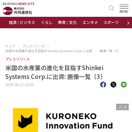
KK KYODO
KK KYODO
NEWS SITE
NEWS SITE
MENU
›
経済 / ビジネス
くらし
教育 / 文化
エンタメ
スポーツ
地
トップページ
お知らせ
トップ
›
プレスリリース
›
米国の水産業の進化を目指すShinkei Systems Corp.に出資
›
画像一覧（3）
ニュース
プレスリリース
米国の水産業の進化を目指すShinkei
おすすめコンテンツ
Systems Corp.に出資: 画像一覧（3）
出版物
2025.06.13 10:03
会社概要
3
/
4