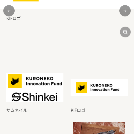
shinkeiロゴ
前
次
サムネイル
KIFロゴ