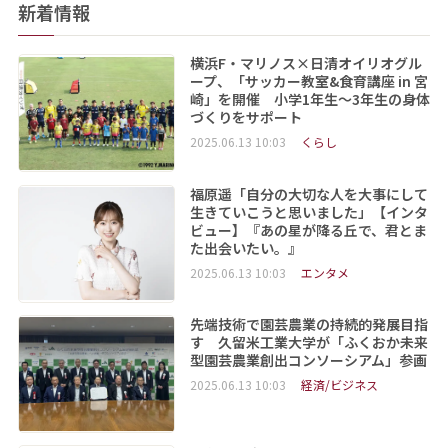
新着情報
横浜F・マリノス×日清オイリオグル
ープ、「サッカー教室&食育講座 in 宮
崎」を開催 小学1年生～3年生の身体
づくりをサポート
2025.06.13 10:03
くらし
福原遥「自分の大切な人を大事にして
生きていこうと思いました」【インタ
ビュー】『あの星が降る丘で、君とま
た出会いたい。』
2025.06.13 10:03
エンタメ
先端技術で園芸農業の持続的発展目指
す 久留米工業大学が「ふくおか未来
型園芸農業創出コンソーシアム」参画
2025.06.13 10:03
経済/ビジネス