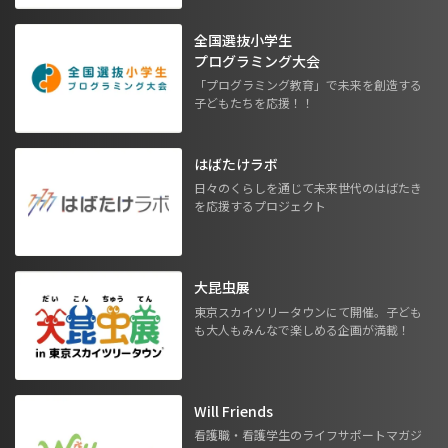
全国選抜小学生
プログラミング大会
「プログラミング教育」で未来を創造する
子どもたちを応援！！
はばたけラボ
日々のくらしを通じて未来世代のはばたき
を応援するプロジェクト
大昆虫展
東京スカイツリータウンにて開催。子ども
も大人もみんなで楽しめる企画が満載！
Will Friends
看護職・看護学生のライフサポートマガジ