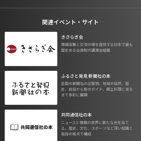
関連イベント・サイト
きさらぎ会
情報収集と交流の場を提供する日本で最も
歴史ある会員制の講演会組織
ふるさと発見 新聞社の本
全国の新聞社の出版物。地域の自然、歴
史、民俗から旅のガイド、郷土料理に至る
まで多彩に展開
共同通信社の本
ニュースと情報の世界に新たな光を当て
る。歴史、文化、スポーツなど深い知識と
独自の視点で構成