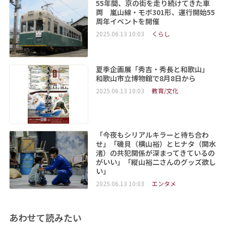
55年間、京の街を走り続けてきた車
両 嵐山線・モボ301形、運行開始55
周年イベントを開催
2025.06.13 10:03
くらし
夏季企画展「秀吉・秀長と和歌山」
和歌山市立博物館で8月8日から
2025.06.13 10:03
教育/文化
「今夜もシリアルキラーと待ち合わ
せ」「磯貝（横山裕）とヒナタ（関水
渚）の共犯関係が深まってきているの
がいい」「縦山裕二さんのグッズ欲し
い」
2025.06.13 10:03
エンタメ
あわせて読みたい