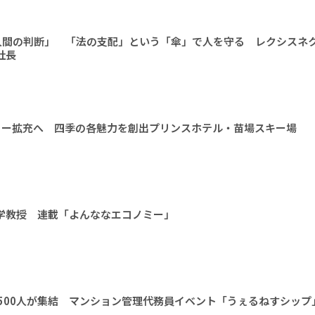
人間の判断」 「法の支配」という「傘」で人を守る レクシスネ
社長
ィー拡充へ 四季の各魅力を創出プリンスホテル・苗場スキー場
大学教授 連載「よんななエコノミー」
1500人が集結 マンション管理代務員イベント「うぇるねすシップ