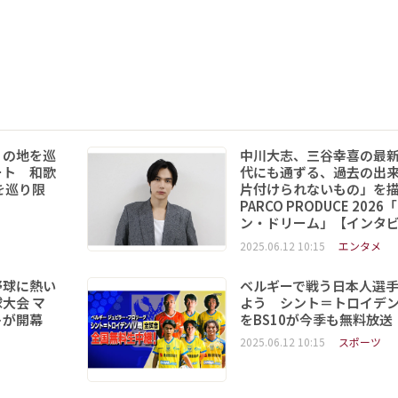
りの地を巡
中川大志、三谷幸喜の最
ート 和歌
代にも通ずる、過去の出
を巡り限
片付けられないもの」を
PARCO PRODUCE 202
ン・ドリーム」【インタ
2025.06.12 10:15
エンタメ
野球に熱い
ベルギーで戦う日本人選
大会 マ
よう シント＝トロイデ
トが開幕
をBS10が今季も無料放送
2025.06.12 10:15
スポーツ