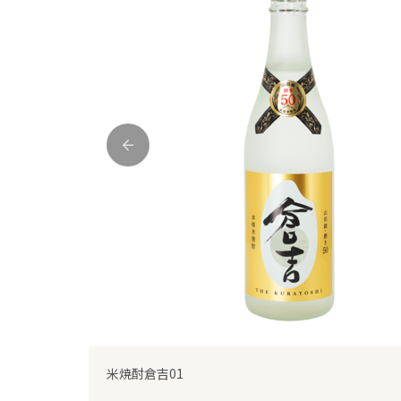
前
WSA_kurayoshi_WEB_0