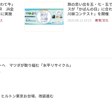
いわて牛」
旅の思い出を五・七・五
R JA全
スが「かばんの日」に合
日に実施
川柳コンテスト」を開催
ス
2025.06.12 10:15
教育/文化
ーへ マツダが取り組む「水平リサイクル」
ー
 ヒルトン東京お台場、改装進む