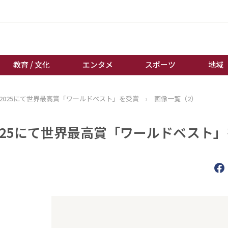
教育 / 文化
エンタメ
スポーツ
地域
2025にて世界最高賞「ワールドベスト」を受賞
›
画像一覧（2）
経済 / ビジネス
誰もが輝いて働く社会へ
くらし
天皇杯サッカー
025にて世界最高賞「ワールドベスト
教育 / 文化
オートレース
エンタメ
競輪
スポーツ
ボートレース
地域
棋王戦
キーパーソン
女流本因坊戦