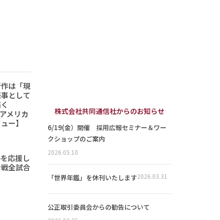
新作は「現
来事として
描く
株式会社共同通信社からのお知らせ
6「アメリカ
ビュー】
6/19(金）開催 採用広報セミナー＆ワー
クショップのご案内
2026.05.10
手を応援し
ン戦全試合
2026.03.31
「世界年鑑」を休刊いたします
公正取引委員会からの勧告について