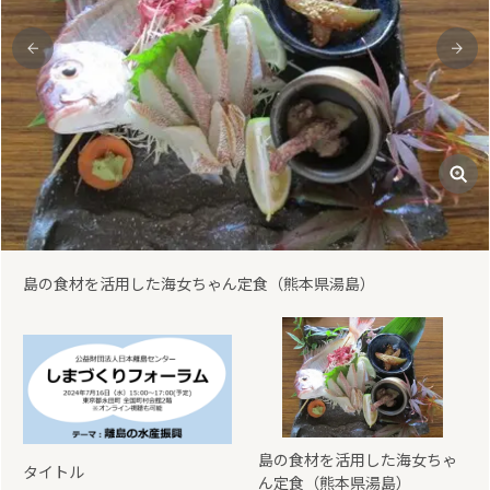
前
次
キビナゴ加工の様子（鹿児島県甑島）
島の食材を活用した海女ちゃ
タイトル
ん定食（熊本県湯島）