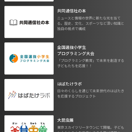
共同通信社の本
ニュースと情報の世界に新たな光を当て
る。歴史、文化、スポーツなど深い知識と
独自の視点で構成
全国選抜小学生
プログラミング大会
「プログラミング教育」で未来を創造する
子どもたちを応援！！
はばたけラボ
日々のくらしを通じて未来世代のはばたき
を応援するプロジェクト
大昆虫展
東京スカイツリータウンにて開催。子ども