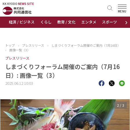
KK KYODO
KK KYODO
NEWS SITE
NEWS SITE
MENU
›
経済 / ビジネス
くらし
教育 / 文化
エンタメ
スポーツ
地
トップページ
お知らせ
トップ
›
プレスリリース
›
しまづくりフォーラム開催のご案内（7月16日）
›
画像一覧（3）
ニュース
プレスリリース
しまづくりフォーラム開催のご案内（7月16
おすすめコンテンツ
日）: 画像一覧（3）
出版物
2025.06.12 10:03
会社概要
3
/
3