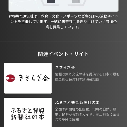
(株)共同通信社は、教育・文化・スポーツなど各分野の活動やイベ
ントを主催しています。一緒に未来社会を創り上げていく参加企
業を募集しています。
関連イベント・サイト
きさらぎ会
情報収集と交流の場を提供する日本で最も
歴史ある会員制の講演会組織
ふるさと発見 新聞社の本
全国の新聞社の出版物。地域の自然、歴
史、民俗から旅のガイド、郷土料理に至る
まで多彩に展開