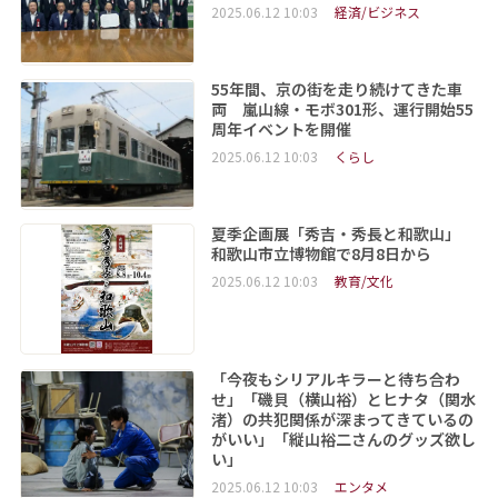
2025.06.12 10:03
経済/ビジネス
55年間、京の街を走り続けてきた車
両 嵐山線・モボ301形、運行開始55
周年イベントを開催
2025.06.12 10:03
くらし
夏季企画展「秀吉・秀長と和歌山」
和歌山市立博物館で8月8日から
2025.06.12 10:03
教育/文化
「今夜もシリアルキラーと待ち合わ
せ」「磯貝（横山裕）とヒナタ（関水
渚）の共犯関係が深まってきているの
がいい」「縦山裕二さんのグッズ欲し
い」
2025.06.12 10:03
エンタメ