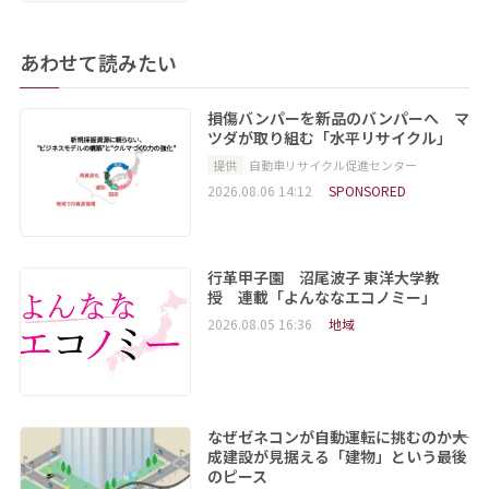
あわせて読みたい
損傷バンパーを新品のバンパーへ マ
ツダが取り組む「水平リサイクル」
提供
自動車リサイクル促進センター
2026.08.06 14:12
SPONSORED
行革甲子園 沼尾波子 東洋大学教
授 連載「よんななエコノミー」
2026.08.05 16:36
地域
なぜゼネコンが自動運転に挑むのか――大
成建設が見据える「建物」という最後
のピース