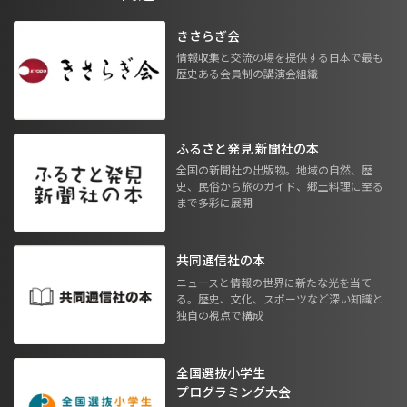
きさらぎ会
情報収集と交流の場を提供する日本で最も
歴史ある会員制の講演会組織
ふるさと発見 新聞社の本
全国の新聞社の出版物。地域の自然、歴
史、民俗から旅のガイド、郷土料理に至る
まで多彩に展開
共同通信社の本
ニュースと情報の世界に新たな光を当て
る。歴史、文化、スポーツなど深い知識と
独自の視点で構成
全国選抜小学生
プログラミング大会