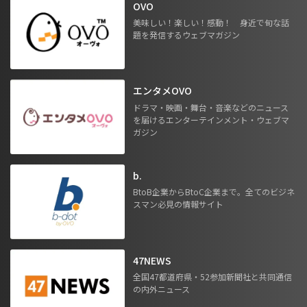
OVO
美味しい！楽しい！感動！ 身近で旬な話
題を発信するウェブマガジン
エンタメOVO
ドラマ・映画・舞台・音楽などのニュース
を届けるエンターテインメント・ウェブマ
ガジン
b.
BtoB企業からBtoC企業まで。全てのビジネ
スマン必見の情報サイト
47NEWS
全国47都道府県・52参加新聞社と共同通信
の内外ニュース