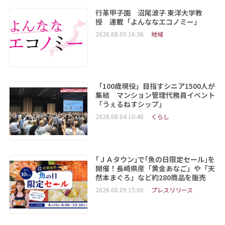
行革甲子園 沼尾波子 東洋大学教
授 連載「よんななエコノミー」
2026.08.05 16:36
地域
「100歳現役」目指すシニア1500人が
集結 マンション管理代務員イベント
「うぇるねすシップ」
2026.08.04 10:48
くらし
｢ＪＡタウン｣で｢魚の日限定セール｣を
開催！長崎県産「黄金あなご」や「天
然本まぐろ」など約280商品を販売
2026.08.09 15:00
プレスリリース