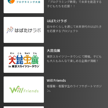
「プログラミング教育」で未来を創造する
子どもたちを応援！！
はばたけラボ
日々のくらしを通じて未来世代のはばたき
を応援するプロジェクト
大昆虫展
東京スカイツリータウンにて開催。子ども
も大人もみんなで楽しめる企画が満載！
Will Friends
看護職・看護学生のライフサポートマガジ
ン。