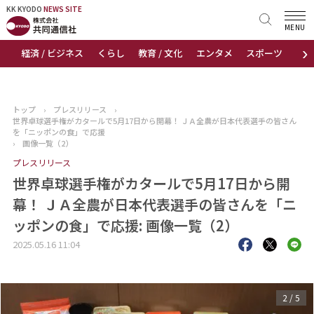
KK KYODO
KK KYODO
NEWS SITE
NEWS SITE
MENU
›
経済 / ビジネス
くらし
教育 / 文化
エンタメ
スポーツ
地
トップページ
お知らせ
トップ
›
プレスリリース
›
世界卓球選手権がカタールで5月17日から開幕！ ＪＡ全農が日本代表選手の皆さん
ニュース
を「ニッポンの食」で応援
›
画像一覧（2）
プレスリリース
おすすめコンテンツ
世界卓球選手権がカタールで5月17日から開
出版物
幕！ ＪＡ全農が日本代表選手の皆さんを「ニ
ッポンの食」で応援: 画像一覧（2）
会社概要
2025.05.16 11:04
3
/
5