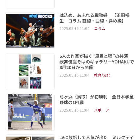
魂込め、あふれる躍動感 【正田裕
生 コラム 直線・曲線・斜め線】
2025.05.16 11:04
コラム
6人の作家が描く“風景と猫”の共演
歌舞伎座そばのギャラリーYOHAKUで
8月20日から開催
2025.05.16 11:04
教育/文化
弓ヶ浜（鳥取）が初勝利 全日本学童
野球の1回戦
2025.05.16 11:04
スポーツ
LVに敗訴して人気が出た ミルクティ