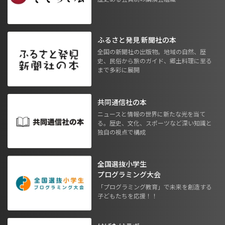
ふるさと発見 新聞社の本
全国の新聞社の出版物。地域の自然、歴
史、民俗から旅のガイド、郷土料理に至る
まで多彩に展開
共同通信社の本
ニュースと情報の世界に新たな光を当て
る。歴史、文化、スポーツなど深い知識と
独自の視点で構成
全国選抜小学生
プログラミング大会
「プログラミング教育」で未来を創造する
子どもたちを応援！！