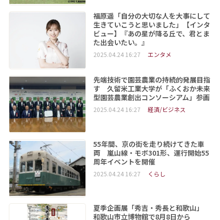
福原遥「自分の大切な人を大事にして
生きていこうと思いました」【インタ
ビュー】『あの星が降る丘で、君とま
た出会いたい。』
2025.04.24 16:27
エンタメ
先端技術で園芸農業の持続的発展目指
す 久留米工業大学が「ふくおか未来
型園芸農業創出コンソーシアム」参画
2025.04.24 16:27
経済/ビジネス
55年間、京の街を走り続けてきた車
両 嵐山線・モボ301形、運行開始55
周年イベントを開催
2025.04.24 16:27
くらし
夏季企画展「秀吉・秀長と和歌山」
和歌山市立博物館で8月8日から