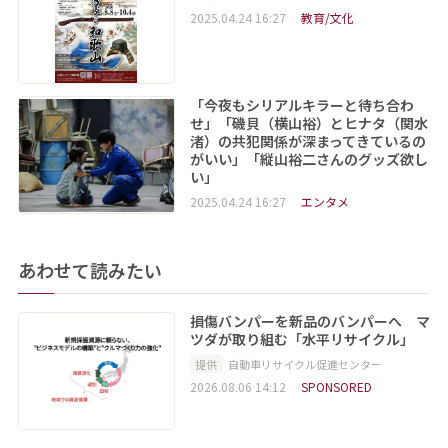
2025.04.24 16:27
教育/文化
「今夜もシリアルキラーと待ち合わ
せ」「磯貝（横山裕）とヒナタ（関水
渚）の共犯関係が深まってきているの
がいい」「縦山裕二さんのグッズ欲し
い」
2025.04.24 16:27
エンタメ
あわせて読みたい
損傷バンパーを新品のバンパーへ マ
ツダが取り組む「水平リサイクル」
提供
自動車リサイクル促進センター
2026.08.06 14:12
SPONSORED