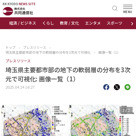
KK KYODO
KK KYODO
NEWS SITE
NEWS SITE
MENU
›
経済 / ビジネス
くらし
教育 / 文化
エンタメ
スポーツ
地
トップページ
お知らせ
トップ
›
プレスリリース
›
埼玉県主要都市部の地下の軟弱層の分布を3次元で可視化
›
画像一覧（1）
ニュース
プレスリリース
埼玉県主要都市部の地下の軟弱層の分布を3次
おすすめコンテンツ
元で可視化: 画像一覧（1）
出版物
2025.04.24 16:27
会社概要
1
/
2