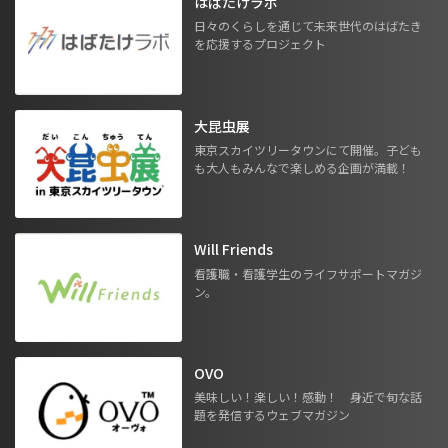
はばたけラボ
日々のくらしを通じて未来世代のはばたき
を応援するプロジェクト
大昆虫展
東京スカイツリータウンにて開催。子ども
も大人もみんなで楽しめる企画が満載！
Will Friends
看護職・看護学生のライフサポートマガジ
ン。
OVO
美味しい！楽しい！感動！ 身近で旬な話
題を発信するウェブマガジン