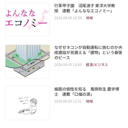
行革甲子園 沼尾波子 東洋大学教
授 連載「よんななエコノミー」
2026.08.05 16:36
地域
なぜゼネコンが自動運転に挑むのか――大
成建設が見据える「建物」という最後
のピース
2026.08.05 13:00
経済/ビジネス
細菌の個性を知る 鬼頭弥生 農学博
士 連載「口福の源」
2026.08.05 12:31
地域