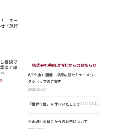
で！ エー
わせ「旅行
頼し相談で
株式会社共同通信社からのお知らせ
事業者と導
定へ
6/19(金）開催 採用広報セミナー＆ワー
ス
クショップのご案内
2026.05.10
2026.03.31
「世界年鑑」を休刊いたします
公正取引委員会からの勧告について