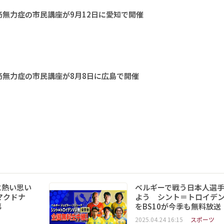
無力症の市民講座が9月12日に愛知で開催
無力症の市民講座が8月8日に広島で開催
に熱い思い
ベルギーで戦う日本人選
マクドナ
よう シント＝トロイデ
幕
をBS10が今季も無料放送
2025.04.24 16:15
スポーツ