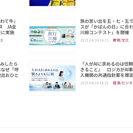
いわて牛」
旅の思い出を五・七・五
R JA全
スが「かばんの日」に合
日に実施
川柳コンテスト」を開催
ス
2025.04.24 16:15
教育/文化
読みしたら
「人がAIに求めるのは信
はなぜ「呼
きること」 ロジカがAI
脱出おひと
入機関の共通指針案を策
2025.04.24 16:15
経済/ビジネ