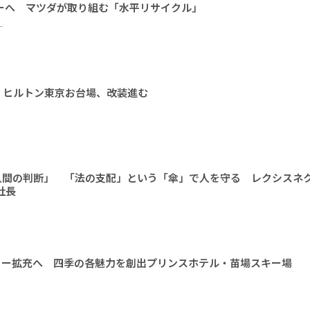
ーへ マツダが取り組む「水平リサイクル」
ー
 ヒルトン東京お台場、改装進む
人間の判断」 「法の支配」という「傘」で人を守る レクシスネ
社長
ィー拡充へ 四季の各魅力を創出プリンスホテル・苗場スキー場