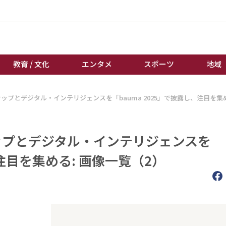
教育 / 文化
エンタメ
スポーツ
地域
ナップとデジタル・インテリジェンスを「bauma 2025」で披露し、注目を集
経済 / ビジネス
誰もが輝いて働く社会へ
くらし
天皇杯サッカー
教育 / 文化
オートレース
ップとデジタル・インテリジェンスを
エンタメ
競輪
、注目を集める: 画像一覧（2）
スポーツ
ボートレース
地域
棋王戦
キーパーソン
女流本因坊戦