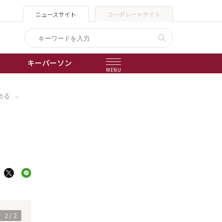
ニュースサイト
コーポレートサイト
キーパーソン
MENU
める
›
出版物
会社概要
1
/
2