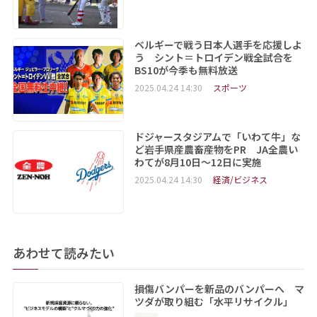
ベルギーで戦う日本人選手を応援しよ
う シント＝トロイデン戦全試合を
BS10が今季も無料放送
2025.04.24 14:30
スポーツ
ドジャースタジアムで「いわて牛」な
ど岩手県産農畜産物をPR JA全農い
わてが8月10日～12日に実施
2025.04.24 14:30
経済/ビジネス
あわせて読みたい
損傷バンパーを新品のバンパーへ マ
ツダが取り組む「水平リサイクル」