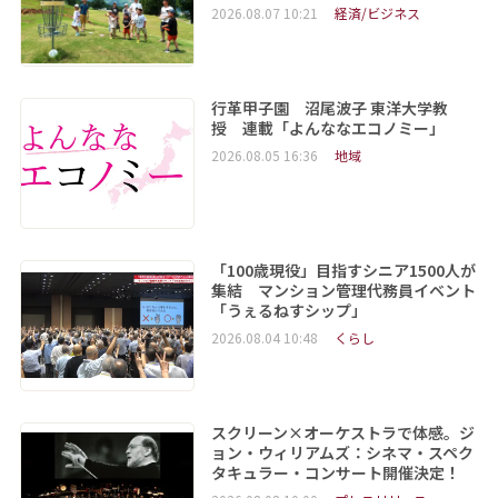
2026.08.07 10:21
経済/ビジネス
行革甲子園 沼尾波子 東洋大学教
授 連載「よんななエコノミー」
2026.08.05 16:36
地域
「100歳現役」目指すシニア1500人が
集結 マンション管理代務員イベント
「うぇるねすシップ」
2026.08.04 10:48
くらし
スクリーン×オーケストラで体感。ジ
ョン・ウィリアムズ：シネマ・スペク
タキュラー・コンサート開催決定！