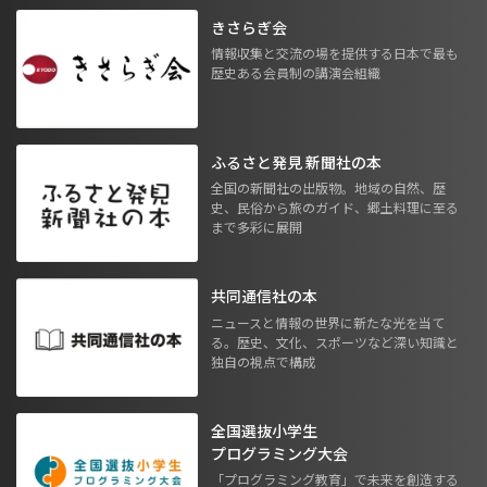
きさらぎ会
情報収集と交流の場を提供する日本で最も
歴史ある会員制の講演会組織
ふるさと発見 新聞社の本
全国の新聞社の出版物。地域の自然、歴
史、民俗から旅のガイド、郷土料理に至る
まで多彩に展開
共同通信社の本
ニュースと情報の世界に新たな光を当て
る。歴史、文化、スポーツなど深い知識と
独自の視点で構成
全国選抜小学生
プログラミング大会
「プログラミング教育」で未来を創造する