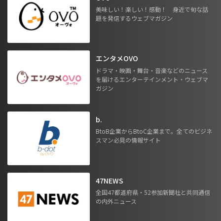
美味しい！楽しい！感動！ 身近で旬な話
題を発信するウェブマガジン
エンタメOVO
ドラマ・映画・舞台・音楽などのニュース
を届けるエンターテインメント・ウェブマ
ガジン
b.
BtoB企業からBtoC企業まで。全てのビジネ
スマン必見の情報サイト
47NEWS
全国47都道府県・52参加新聞社と共同通信
の内外ニュース