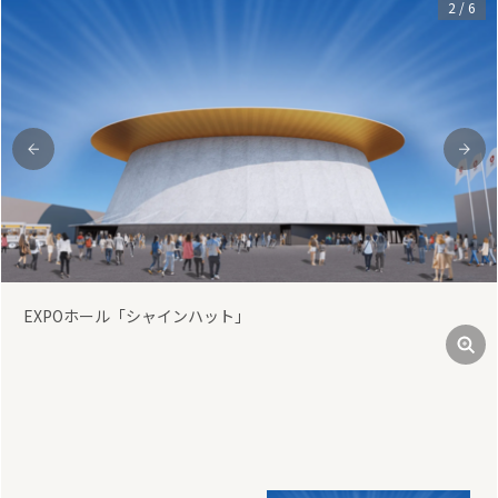
3
/
6
前
次
出演アーティスト7月26日