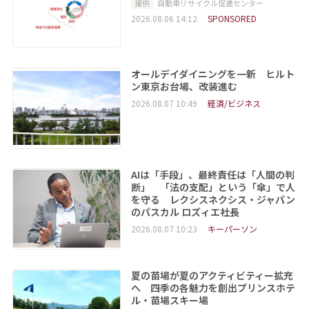
提供
自動車リサイクル促進センター
2026.08.06 14:12
SPONSORED
オールデイダイニングを一新 ヒルト
ン東京お台場、改装進む
2026.08.07 10:49
経済/ビジネス
AIは「手段」、最終責任は「人間の判
断」 「法の支配」という「傘」で人
を守る レクシスネクシス・ジャパン
のパスカル ロズィエ社長
2026.08.07 10:23
キーパーソン
夏の苗場が夏のアクティビティー拡充
へ 四季の各魅力を創出プリンスホテ
ル・苗場スキー場