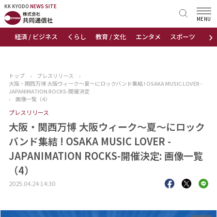
KK KYODO
KK KYODO
NEWS SITE
NEWS SITE
MENU
›
経済 / ビジネス
くらし
教育 / 文化
エンタメ
スポーツ
地
トップページ
お知らせ
トップ
›
プレスリリース
›
大阪・関西万博 大阪ウィーク～夏～にロックバンド集結 ! OSAKA MUSIC LOVER -
ニュース
JAPANIMATION ROCKS-開催決定
›
画像一覧（4）
プレスリリース
おすすめコンテンツ
大阪・関西万博 大阪ウィーク～夏～にロック
出版物
バンド集結 ! OSAKA MUSIC LOVER -
JAPANIMATION ROCKS-開催決定: 画像一覧
会社概要
（4）
2025.04.24 14:30