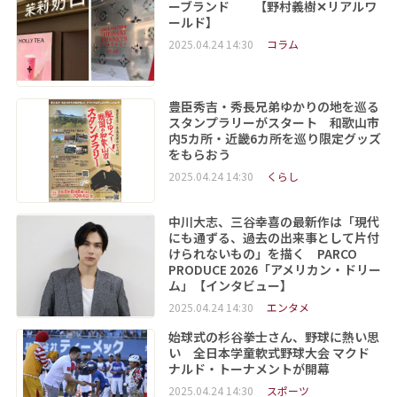
ーブランド 【野村義樹✕リアルワ
ールド】
2025.04.24 14:30
コラム
豊臣秀吉・秀長兄弟ゆかりの地を巡る
スタンプラリーがスタート 和歌山市
内5カ所・近畿6カ所を巡り限定グッズ
をもらおう
2025.04.24 14:30
くらし
中川大志、三谷幸喜の最新作は「現代
にも通ずる、過去の出来事として片付
けられないもの」を描く PARCO
PRODUCE 2026「アメリカン・ドリー
ム」【インタビュー】
2025.04.24 14:30
エンタメ
始球式の杉谷拳士さん、野球に熱い思
い 全日本学童軟式野球大会 マクド
ナルド・トーナメントが開幕
2025.04.24 14:30
スポーツ