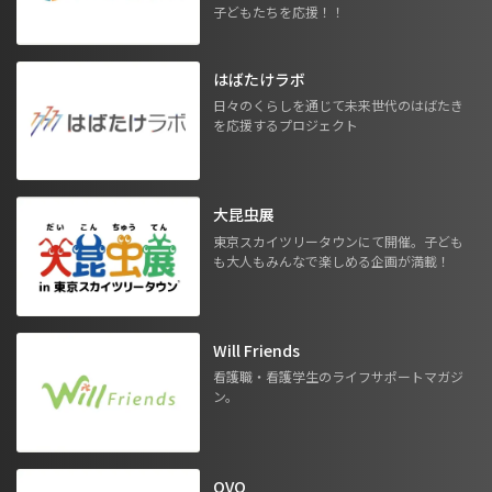
子どもたちを応援！！
はばたけラボ
日々のくらしを通じて未来世代のはばたき
を応援するプロジェクト
大昆虫展
東京スカイツリータウンにて開催。子ども
も大人もみんなで楽しめる企画が満載！
Will Friends
看護職・看護学生のライフサポートマガジ
ン。
OVO