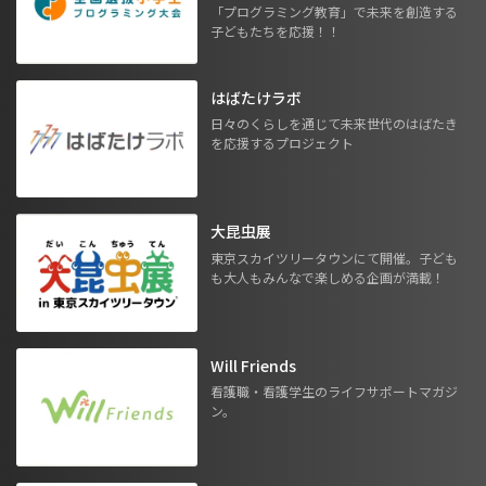
「プログラミング教育」で未来を創造する
子どもたちを応援！！
はばたけラボ
日々のくらしを通じて未来世代のはばたき
を応援するプロジェクト
大昆虫展
東京スカイツリータウンにて開催。子ども
も大人もみんなで楽しめる企画が満載！
Will Friends
看護職・看護学生のライフサポートマガジ
ン。