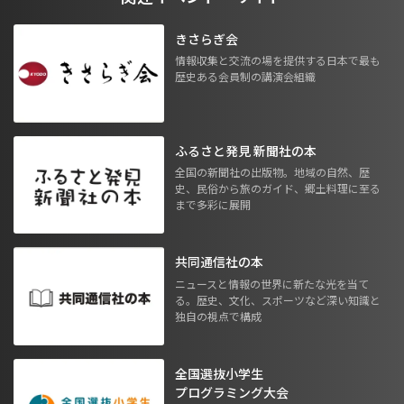
きさらぎ会
情報収集と交流の場を提供する日本で最も
歴史ある会員制の講演会組織
ふるさと発見 新聞社の本
全国の新聞社の出版物。地域の自然、歴
史、民俗から旅のガイド、郷土料理に至る
まで多彩に展開
共同通信社の本
ニュースと情報の世界に新たな光を当て
る。歴史、文化、スポーツなど深い知識と
独自の視点で構成
全国選抜小学生
プログラミング大会