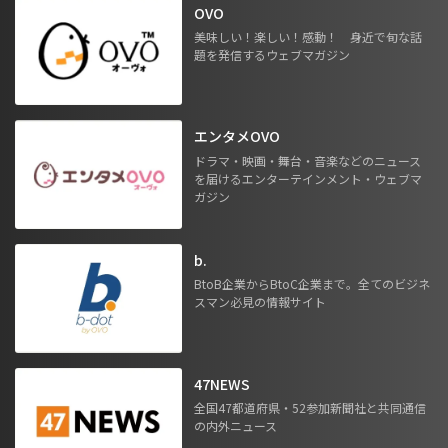
OVO
美味しい！楽しい！感動！ 身近で旬な話
題を発信するウェブマガジン
エンタメOVO
ドラマ・映画・舞台・音楽などのニュース
を届けるエンターテインメント・ウェブマ
ガジン
b.
BtoB企業からBtoC企業まで。全てのビジネ
スマン必見の情報サイト
47NEWS
全国47都道府県・52参加新聞社と共同通信
の内外ニュース