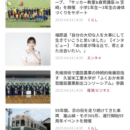
ープ、「サッカー教室&食育講座 in 宮
崎」を開催 小学1年生～3年生の身体
づくりをサポート
2025.04.24 14:30
くらし
福原遥「自分の大切な人を大事にして
生きていこうと思いました」【インタ
ビュー】『あの星が降る丘で、君とま
た出会いたい。』
2025.04.24 14:30
エンタメ
先端技術で園芸農業の持続的発展目指
す 久留米工業大学が「ふくおか未来
型園芸農業創出コンソーシアム」参画
2025.04.24 14:30
経済/ビジネス
55年間、京の街を走り続けてきた車
両 嵐山線・モボ301形、運行開始55
周年イベントを開催
2025.04.24 14:30
くらし