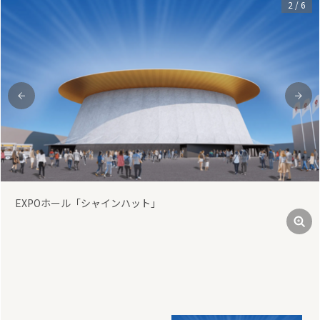
3
/
6
前
次
出演アーティスト7月26日