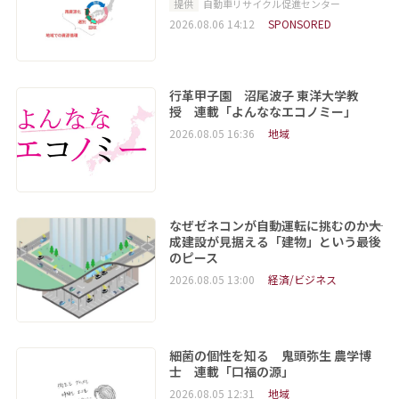
提供
自動車リサイクル促進センター
2026.08.06 14:12
SPONSORED
行革甲子園 沼尾波子 東洋大学教
授 連載「よんななエコノミー」
2026.08.05 16:36
地域
なぜゼネコンが自動運転に挑むのか――大
成建設が見据える「建物」という最後
のピース
2026.08.05 13:00
経済/ビジネス
細菌の個性を知る 鬼頭弥生 農学博
士 連載「口福の源」
2026.08.05 12:31
地域