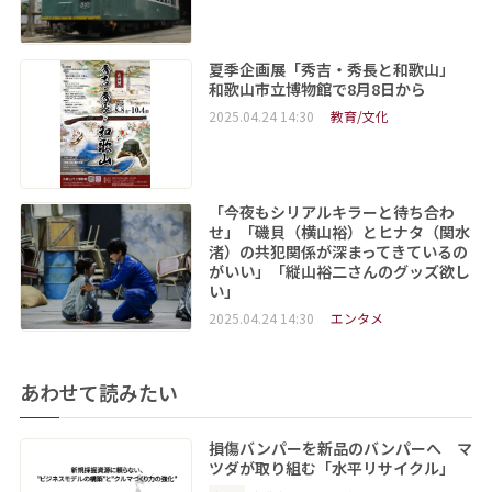
夏季企画展「秀吉・秀長と和歌山」
和歌山市立博物館で8月8日から
2025.04.24 14:30
教育/文化
「今夜もシリアルキラーと待ち合わ
せ」「磯貝（横山裕）とヒナタ（関水
渚）の共犯関係が深まってきているの
がいい」「縦山裕二さんのグッズ欲し
い」
2025.04.24 14:30
エンタメ
あわせて読みたい
損傷バンパーを新品のバンパーへ マ
ツダが取り組む「水平リサイクル」