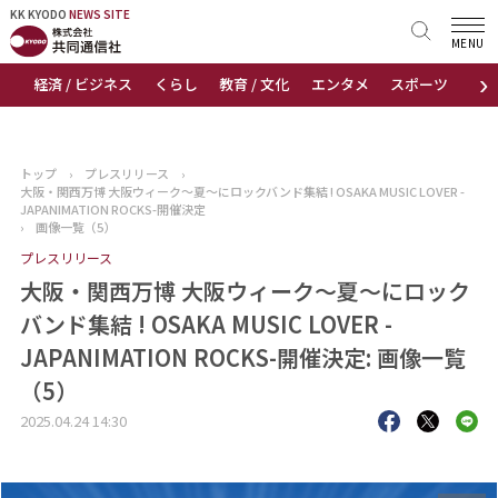
KK KYODO
KK KYODO
NEWS SITE
NEWS SITE
MENU
›
経済 / ビジネス
くらし
教育 / 文化
エンタメ
スポーツ
地
トップページ
お知らせ
トップ
›
プレスリリース
›
大阪・関西万博 大阪ウィーク～夏～にロックバンド集結 ! OSAKA MUSIC LOVER -
ニュース
JAPANIMATION ROCKS-開催決定
›
画像一覧（5）
プレスリリース
おすすめコンテンツ
大阪・関西万博 大阪ウィーク～夏～にロック
出版物
バンド集結 ! OSAKA MUSIC LOVER -
JAPANIMATION ROCKS-開催決定: 画像一覧
会社概要
（5）
2025.04.24 14:30