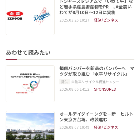
ドジャースタジアムで「いわて牛」な
ど岩手県産農畜産物をPR JA全農い
わてが8月10日～12日に実施
2025.03.26 10:27
経済/ビジネス
あわせて読みたい
損傷バンパーを新品のバンパーへ マ
ツダが取り組む「水平リサイクル」
提供
自動車リサイクル促進センター
2026.08.06 14:12
SPONSORED
オールデイダイニングを一新 ヒルト
ン東京お台場、改装進む
2026.08.07 10:49
経済/ビジネス