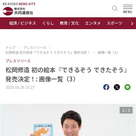
KK KYODO
KK KYODO
NEWS SITE
NEWS SITE
MENU
›
経済 / ビジネス
くらし
教育 / 文化
エンタメ
スポーツ
地
トップページ
お知らせ
トップ
›
プレスリリース
›
松岡修造 初の絵本『できるぞう できたぞう』発売決定！
›
画像一覧（3）
ニュース
プレスリリース
松岡修造 初の絵本『できるぞう できたぞう』
おすすめコンテンツ
発売決定！: 画像一覧（3）
出版物
2025.03.26 10:27
会社概要
3
/
3