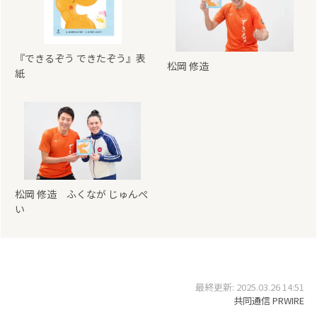
『できるぞう できたぞう』表
松岡 修造
紙
松岡 修造 ふくなが じゅんぺ
い
最終更新: 2025.03.26 14:51
共同通信 PRWIRE