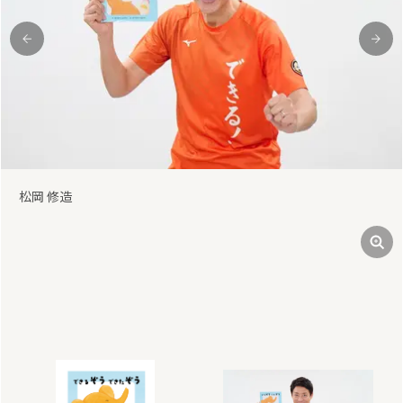
前
次
松岡 修造 ふくなが じゅんぺい