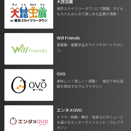
大昆虫展
東京スカイツリータウンにて開催。子ども
も大人もみんなで楽しめる企画が満載！
Will Friends
看護職・看護学生のライフサポートマガジ
ン。
OVO
美味しい！楽しい！感動！ 身近で旬な話
題を発信するウェブマガジン
エンタメOVO
ドラマ・映画・舞台・音楽などのニュース
を届けるエンターテインメント・ウェブマ
ガジン