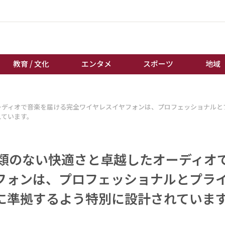
教育 / 文化
エンタメ
スポーツ
地域
経済 / ビジネス
誰もが輝いて働く社会へ
越したオーディオで音楽を届ける完全ワイヤレスイヤフォンは、プロフェッショナル
くらし
天皇杯サッカー
れています。
教育 / 文化
オートレース
エンタメ
競輪
 - 比類のない快適さと卓越したオーディオ
スポーツ
ボートレース
フォンは、プロフェッショナルとプラ
地域
棋王戦
に準拠するよう特別に設計されています
キーパーソン
女流本因坊戦