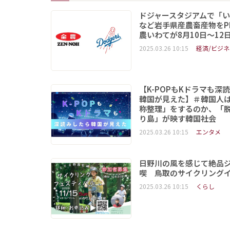
ドジャースタジアムで「
など岩手県産農畜産物をP
農いわてが8月10日～12
2025.03.26 10:15
経済/ビジネ
【K-POPもKドラマも深
韓国が見えた】＃韓国人
称整理」をするのか、「
り島」が映す韓国社会
2025.03.26 10:15
エンタメ
日野川の風を感じて絶品
喫 鳥取のサイクリング
2025.03.26 10:15
くらし