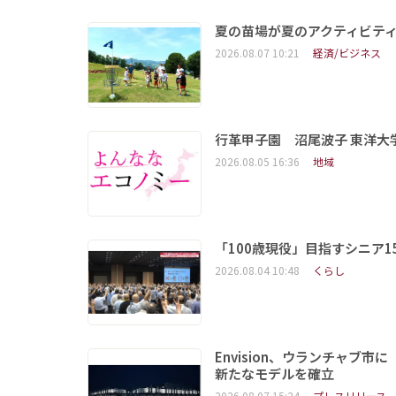
夏の苗場が夏のアクティビテ
2026.08.07 10:21
経済/ビジネス
行革甲子園 沼尾波子 東洋
2026.08.05 16:36
地域
「100歳現役」目指すシニア
2026.08.04 10:48
くらし
Envision、ウランチャブ
新たなモデルを確立
2026.08.07 15:24
プレスリリース