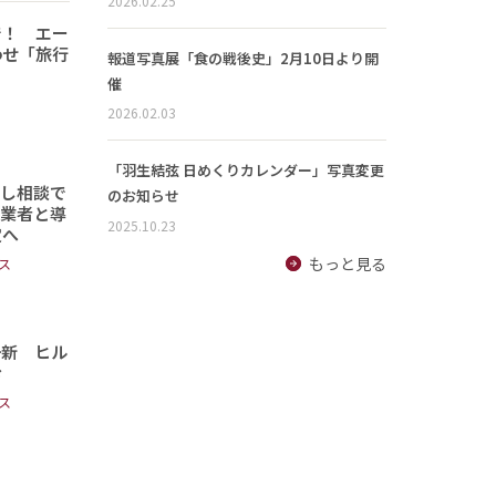
2026.02.25
で！ エー
わせ「旅行
報道写真展「食の戦後史」2月10日より開
催
2026.02.03
「羽生結弦 日めくりカレンダー」写真変更
頼し相談で
のお知らせ
事業者と導
2025.10.23
定へ
もっと見る
ス
一新 ヒル
む
ス