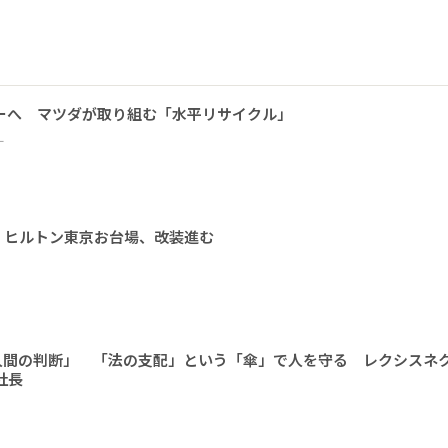
ーへ マツダが取り組む「水平リサイクル」
ー
 ヒルトン東京お台場、改装進む
人間の判断」 「法の支配」という「傘」で人を守る レクシスネ
社長