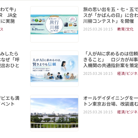
いわて牛」
旅の思い出を五・七・五
R JA全
スが「かばんの日」に合
日に実施
川柳コンテスト」を開催
ス
2025.03.26 10:15
教育/文化
読みしたら
「人がAIに求めるのは信
はなぜ「呼
きること」 ロジカがAI
脱出おひと
入機関の共通指針案を策
2025.03.26 10:15
経済/ビジネ
ジビエも満
オールデイダイニングを
イベント
トン東京お台場、改装進
2025.03.26 10:15
経済/ビジネ