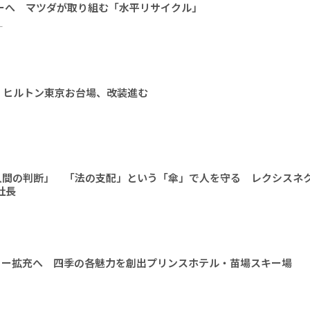
ーへ マツダが取り組む「水平リサイクル」
ー
 ヒルトン東京お台場、改装進む
人間の判断」 「法の支配」という「傘」で人を守る レクシスネ
社長
ィー拡充へ 四季の各魅力を創出プリンスホテル・苗場スキー場