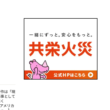
新作は「現
来事として
描く
6「アメリカ