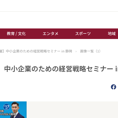
教育 / 文化
エンタメ
スポーツ
地域
】中小企業のための経営戦略セミナー in 静岡
›
画像一覧（1）
経済 / ビジネス
誰もが輝いて働く社会へ
くらし
天皇杯サッカー
中小企業のための経営戦略セミナー in
教育 / 文化
オートレース
エンタメ
競輪
スポーツ
ボートレース
地域
棋王戦
キーパーソン
女流本因坊戦