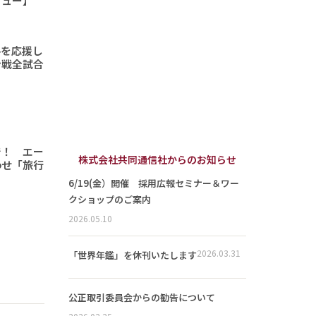
ビュー】
手を応援し
ン戦全試合
で！ エー
株式会社共同通信社からのお知らせ
わせ「旅行
6/19(金）開催 採用広報セミナー＆ワー
クショップのご案内
2026.05.10
2026.03.31
「世界年鑑」を休刊いたします
公正取引委員会からの勧告について