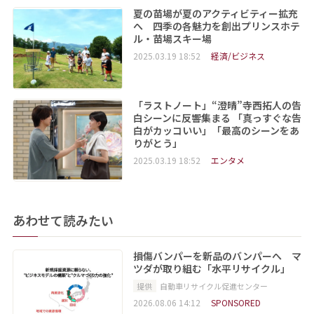
夏の苗場が夏のアクティビティー拡充
へ 四季の各魅力を創出プリンスホテ
ル・苗場スキー場
2025.03.19 18:52
経済/ビジネス
「ラストノート」“澄晴”寺西拓人の告
白シーンに反響集まる 「真っすぐな告
白がカッコいい」「最高のシーンをあ
りがとう」
2025.03.19 18:52
エンタメ
あわせて読みたい
損傷バンパーを新品のバンパーへ マ
ツダが取り組む「水平リサイクル」
提供
自動車リサイクル促進センター
2026.08.06 14:12
SPONSORED