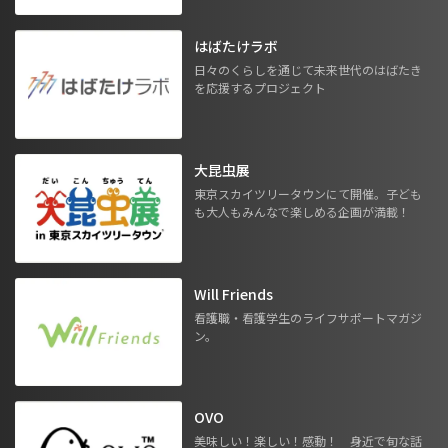
はばたけラボ
日々のくらしを通じて未来世代のはばたき
を応援するプロジェクト
大昆虫展
東京スカイツリータウンにて開催。子ども
も大人もみんなで楽しめる企画が満載！
Will Friends
看護職・看護学生のライフサポートマガジ
ン。
OVO
美味しい！楽しい！感動！ 身近で旬な話