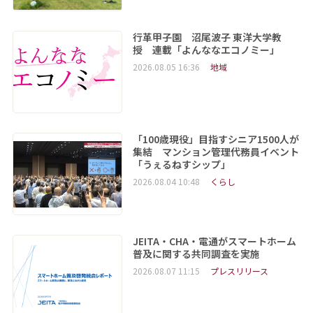
行革甲子園 沼尾波子 東洋大学教
授 連載「よんななエコノミー」
2026.08.05 16:36
地域
「100歳現役」目指すシニア1500人が
集結 マンション管理代務員イベント
「うぇるねすシップ」
2026.08.04 10:48
くらし
JEITA・CHA・電通がスマートホーム
普及に関する共同調査を実施
2026.08.07 11:15
プレスリリース