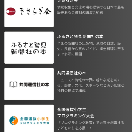
情報収集と交流の場を提供する日本で最も
歴史ある会員制の講演会組織
ふるさと発見 新聞社の本
全国の新聞社の出版物。地域の自然、歴
史、民俗から旅のガイド、郷土料理に至る
まで多彩に展開
共同通信社の本
ニュースと情報の世界に新たな光を当て
る。歴史、文化、スポーツなど深い知識と
独自の視点で構成
全国選抜小学生
プログラミング大会
「プログラミング教育」で未来を創造する
子どもたちを応援！！