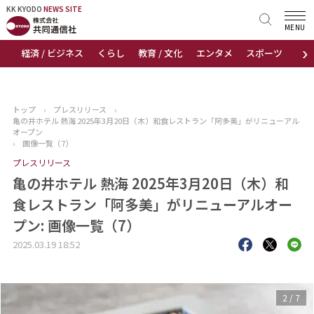
KK KYODO
KK KYODO
NEWS SITE
NEWS SITE
MENU
›
経済 / ビジネス
くらし
教育 / 文化
エンタメ
スポーツ
地
トップページ
お知らせ
トップ
›
プレスリリース
›
亀の井ホテル 熱海 2025年3月20日（木）和食レストラン「阿多美」がリニューアル
ニュース
オープン
›
画像一覧（7）
プレスリリース
おすすめコンテンツ
亀の井ホテル 熱海 2025年3月20日（木）和
出版物
食レストラン「阿多美」がリニューアルオー
プン: 画像一覧（7）
会社概要
2025.03.19 18:52
3
/
7