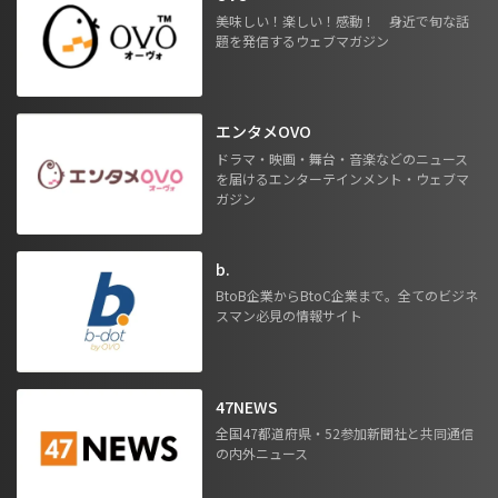
美味しい！楽しい！感動！ 身近で旬な話
題を発信するウェブマガジン
エンタメOVO
ドラマ・映画・舞台・音楽などのニュース
を届けるエンターテインメント・ウェブマ
ガジン
b.
BtoB企業からBtoC企業まで。全てのビジネ
スマン必見の情報サイト
47NEWS
全国47都道府県・52参加新聞社と共同通信
の内外ニュース