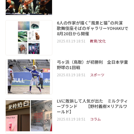
6人の作家が描く“風景と猫”の共演
歌舞伎座そばのギャラリーYOHAKUで
8月20日から開催
2025.03.19 18:51
教育/文化
弓ヶ浜（鳥取）が初勝利 全日本学童
野球の1回戦
2025.03.19 18:51
スポーツ
LVに敗訴して人気が出た ミルクティ
ーブランド 【野村義樹✕リアルワ
ールド】
2025.03.19 18:51
コラム