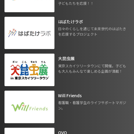
子どもたちを応援！！
はばたけラボ
日々のくらしを通じて未来世代のはばたき
を応援するプロジェクト
大昆虫展
東京スカイツリータウンにて開催。子ども
も大人もみんなで楽しめる企画が満載！
Will Friends
看護職・看護学生のライフサポートマガジ
ン。
OVO