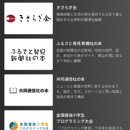
きさらぎ会
情報収集と交流の場を提供する日本で最も
歴史ある会員制の講演会組織
ふるさと発見 新聞社の本
全国の新聞社の出版物。地域の自然、歴
史、民俗から旅のガイド、郷土料理に至る
まで多彩に展開
共同通信社の本
ニュースと情報の世界に新たな光を当て
る。歴史、文化、スポーツなど深い知識と
独自の視点で構成
全国選抜小学生
プログラミング大会
「プログラミング教育」で未来を創造する