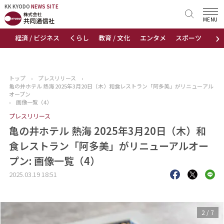
KK KYODO
KK KYODO
NEWS SITE
NEWS SITE
MENU
›
経済 / ビジネス
くらし
教育 / 文化
エンタメ
スポーツ
地
トップページ
お知らせ
トップ
›
プレスリリース
›
亀の井ホテル 熱海 2025年3月20日（木）和食レストラン「阿多美」がリニューアル
ニュース
オープン
›
画像一覧（4）
プレスリリース
おすすめコンテンツ
亀の井ホテル 熱海 2025年3月20日（木）和
出版物
食レストラン「阿多美」がリニューアルオー
プン: 画像一覧（4）
会社概要
2025.03.19 18:51
3
/
7