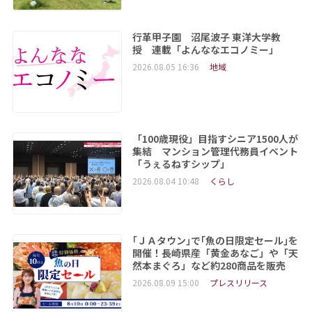
行革甲子園 沼尾波子 東洋大学教
授 連載「よんななエコノミー」
2026.08.05 16:36
地域
「100歳現役」目指すシニア1500人が
集結 マンション管理代務員イベント
「うぇるねすシップ」
2026.08.04 10:48
くらし
｢ＪＡタウン｣で｢魚の日限定セール｣を
開催！長崎県産「黄金あなご」や「天
然本まぐろ」など約280商品を販売
2026.08.09 15:00
プレスリリース