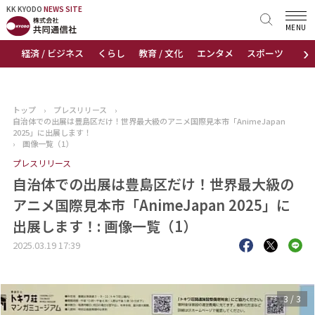
KK KYODO
KK KYODO
NEWS SITE
NEWS SITE
MENU
›
経済 / ビジネス
くらし
教育 / 文化
エンタメ
スポーツ
地
トップページ
お知らせ
トップ
›
プレスリリース
›
自治体での出展は豊島区だけ！世界最大級のアニメ国際見本市「AnimeJapan
ニュース
2025」に出展します！
›
画像一覧（1）
プレスリリース
おすすめコンテンツ
自治体での出展は豊島区だけ！世界最大級の
出版物
アニメ国際見本市「AnimeJapan 2025」に
出展します！: 画像一覧（1）
会社概要
2025.03.19 17:39
3
/
3