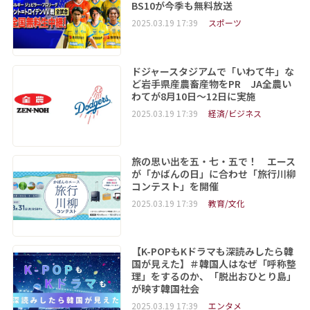
BS10が今季も無料放送
2025.03.19 17:39
スポーツ
ドジャースタジアムで「いわて牛」な
ど岩手県産農畜産物をPR JA全農い
わてが8月10日～12日に実施
2025.03.19 17:39
経済/ビジネス
旅の思い出を五・七・五で！ エース
が「かばんの日」に合わせ「旅行川柳
コンテスト」を開催
2025.03.19 17:39
教育/文化
【K-POPもKドラマも深読みしたら韓
国が見えた】＃韓国人はなぜ「呼称整
理」をするのか、「脱出おひとり島」
が映す韓国社会
2025.03.19 17:39
エンタメ