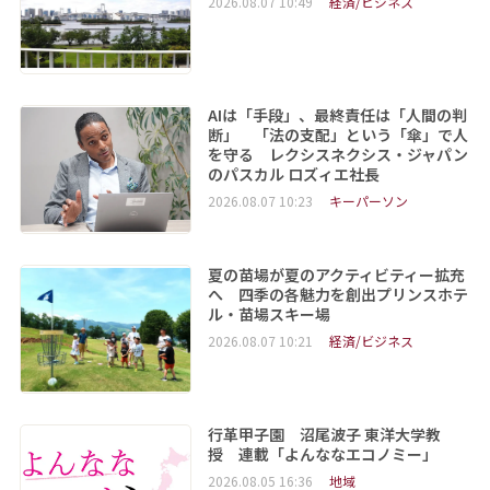
2026.08.07 10:49
経済/ビジネス
AIは「手段」、最終責任は「人間の判
断」 「法の支配」という「傘」で人
を守る レクシスネクシス・ジャパン
のパスカル ロズィエ社長
2026.08.07 10:23
キーパーソン
夏の苗場が夏のアクティビティー拡充
へ 四季の各魅力を創出プリンスホテ
ル・苗場スキー場
2026.08.07 10:21
経済/ビジネス
行革甲子園 沼尾波子 東洋大学教
授 連載「よんななエコノミー」
2026.08.05 16:36
地域