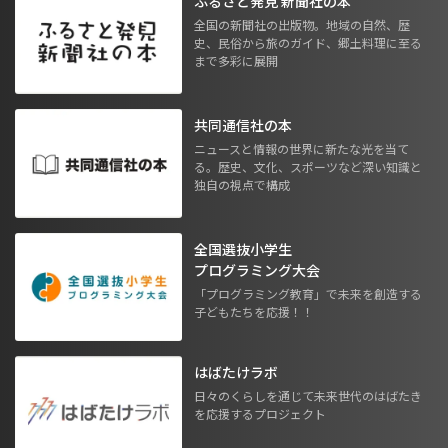
ふるさと発見 新聞社の本
全国の新聞社の出版物。地域の自然、歴
史、民俗から旅のガイド、郷土料理に至る
まで多彩に展開
共同通信社の本
ニュースと情報の世界に新たな光を当て
る。歴史、文化、スポーツなど深い知識と
独自の視点で構成
全国選抜小学生
プログラミング大会
「プログラミング教育」で未来を創造する
子どもたちを応援！！
はばたけラボ
日々のくらしを通じて未来世代のはばたき
を応援するプロジェクト