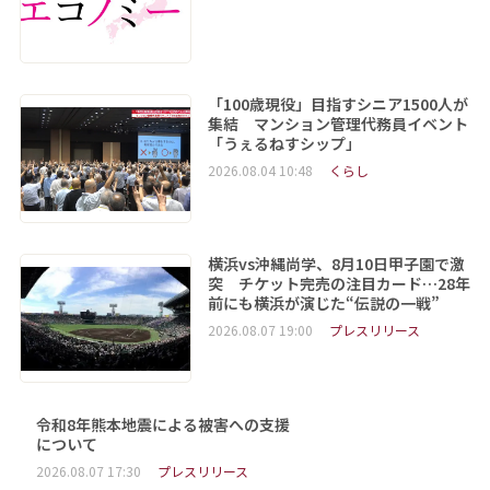
「100歳現役」目指すシニア1500人が
集結 マンション管理代務員イベント
「うぇるねすシップ」
2026.08.04 10:48
くらし
横浜vs沖縄尚学、8月10日甲子園で激
突 チケット完売の注目カード…28年
前にも横浜が演じた“伝説の一戦”
2026.08.07 19:00
プレスリリース
令和8年熊本地震による被害への支援
について
2026.08.07 17:30
プレスリリース