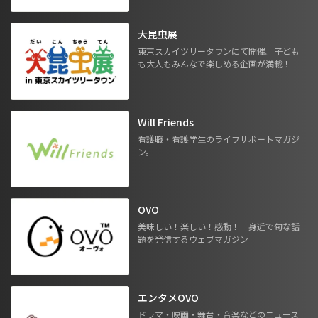
大昆虫展
東京スカイツリータウンにて開催。子ども
も大人もみんなで楽しめる企画が満載！
Will Friends
看護職・看護学生のライフサポートマガジ
ン。
OVO
美味しい！楽しい！感動！ 身近で旬な話
題を発信するウェブマガジン
エンタメOVO
ドラマ・映画・舞台・音楽などのニュース