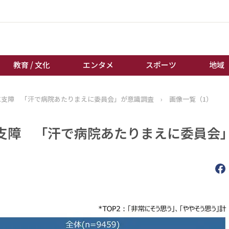
教育 / 文化
エンタメ
スポーツ
地域
に支障 「汗で病院あたりまえに委員会」が意識調査
›
画像一覧（1）
経済 / ビジネス
誰もが輝いて働く社会へ
くらし
天皇杯サッカー
支障 「汗で病院あたりまえに委員会
教育 / 文化
オートレース
エンタメ
競輪
スポーツ
ボートレース
地域
棋王戦
キーパーソン
女流本因坊戦