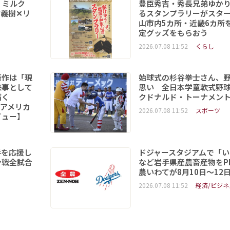
 ミルク
豊臣秀吉・秀長兄弟ゆか
義樹✕リ
るスタンプラリーがスタ
山市内5カ所・近畿6カ所
定グッズをもらおう
2026.07.08 11:52
くらし
新作は「現
始球式の杉谷拳士さん、
来事として
思い 全日本学童軟式野球
を描く
クドナルド・トーナメン
6「アメリカ
2026.07.08 11:52
スポーツ
ビュー】
手を応援し
ドジャースタジアムで「い
ン戦全試合
など岩手県産農畜産物をPR
農いわてが8月10日～12
2026.07.08 11:52
経済/ビジネ