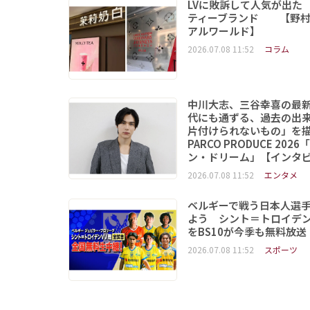
LVに敗訴して人気が出た
ティーブランド 【野村
アルワールド】
2026.07.08 11:52
コラム
中川大志、三谷幸喜の最
代にも通ずる、過去の出
片付けられないもの」
PARCO PRODUCE 202
ン・ドリーム」【インタ
2026.07.08 11:52
エンタメ
ベルギーで戦う日本人選
よう シント＝トロイデ
をBS10が今季も無料放送
2026.07.08 11:52
スポーツ