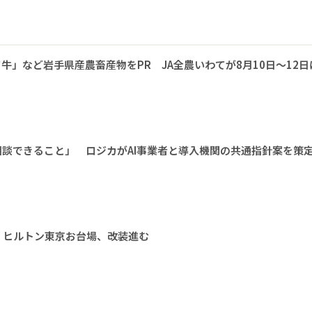
牛」など岩手県産農畜産物をPR JA全農いわてが8月10日～12日
相談できること」 ロジカがAI事業者と導入機関の共通指針案を策
 ヒルトン東京お台場、改装進む