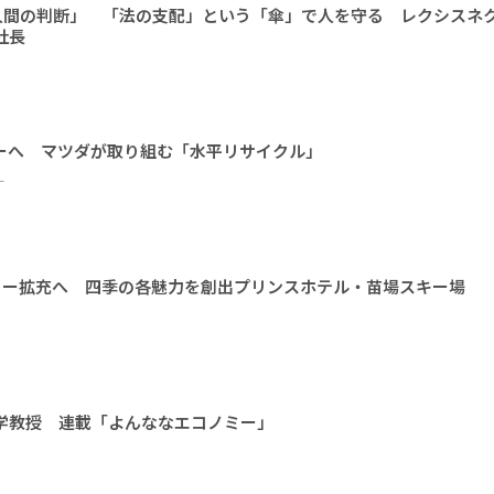
人間の判断」 「法の支配」という「傘」で人を守る レクシスネ
社長
ーへ マツダが取り組む「水平リサイクル」
ー
ィー拡充へ 四季の各魅力を創出プリンスホテル・苗場スキー場
大学教授 連載「よんななエコノミー」