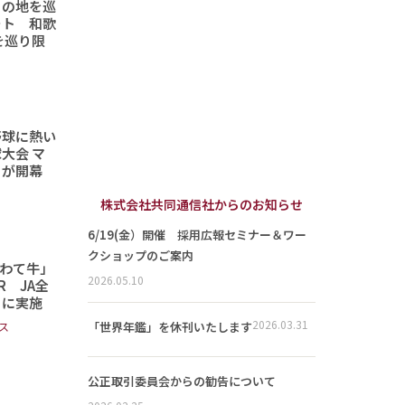
りの地を巡
ート 和歌
を巡り限
野球に熱い
大会 マ
トが開幕
株式会社共同通信社からのお知らせ
6/19(金）開催 採用広報セミナー＆ワー
クショップのご案内
わて牛」
2026.05.10
 JA全
日に実施
2026.03.31
「世界年鑑」を休刊いたします
ス
公正取引委員会からの勧告について